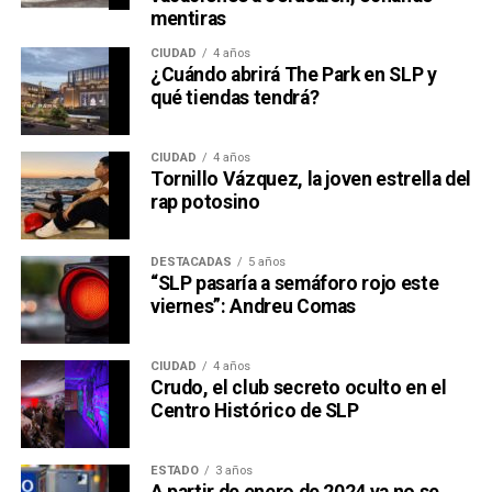
mentiras
CIUDAD
4 años
¿Cuándo abrirá The Park en SLP y
qué tiendas tendrá?
CIUDAD
4 años
Tornillo Vázquez, la joven estrella del
rap potosino
DESTACADAS
5 años
“SLP pasaría a semáforo rojo este
viernes”: Andreu Comas
CIUDAD
4 años
Crudo, el club secreto oculto en el
Centro Histórico de SLP
ESTADO
3 años