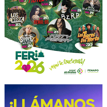
Para que la democracia funcione se requiere que la
motivación de votar sea algo que está por encima de
nuestros intereses personales: nuestros hijos, nuestra
comunidad, nuestro entorno.
Salir a votar no puede ser
un asunto de la razón, menos aún de las razones
personales, sino de la pasión ciudadana, del amor por
la patria, por la matria, por la familia. El resultado aquí
no es lo que importa, sino nuestra obligación a
participar.
¿Por quién votamos? Aquí debe entrar la razón
desapasionada. Votar por rencor o votar por conveniencia
personal no sirve para elegir al mejor gobernante. Lo que
se requiere,
en ese momento justo de estar a solas
con nuestra boleta y el crayón en la mano es razonar
fría y calculadoramente el sentido de nuestro voto.
Es el corazón quien levanta del sillón al elector, lo saca de
la comodidad de su casa y lo lleva a la casilla. Ya estando