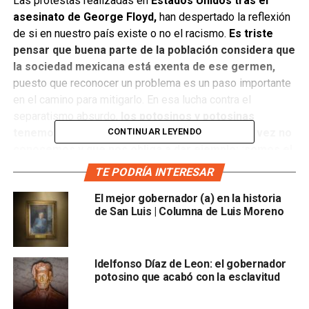
Las protestas realizadas en
Estados Unidos tras el
asesinato de George Floyd,
han despertado la reflexión
de si en nuestro país existe o no el racismo.
Es triste
pensar que buena parte de la población considera que
la sociedad mexicana está exenta de ese germen,
puesto que reconocer un problema es un paso importante
en el camino para mitigarlo. En esa lucha contra el
separatismo absurdo,
los potosinos y potosinas
tenemos una responsabilidad histórica que tal vez no
CONTINUAR LEYENDO
conocemos y que nos obliga a dar ejemplo: ¡somos el
primer estado de México que abolió la esclavitud!
TE PODRÍA INTERESAR
Aunque este tema debería de ser uno de los motivos más
El mejor gobernador (a) en la historia
de San Luis | Columna de Luis Moreno
importantes para sentirnos felices de haber nacido en San
Luis, existe poca información al respecto.
La primera vez que tuve contacto con esa historia fue al
Idelfonso Díaz de Leon: el gobernador
leer el texto titulado:
Una aportación de Don Ildefonso
potosino que acabó con la esclavitud
Díaz de León, primer gobernador constitucional del