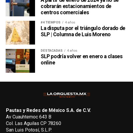
A partir de enero de 2024 ya no se
cobrarán estacionamientos de
centros comerciales
#4 TIEMPOS
4 años
La disputa por el triángulo dorado de
SLP | Columna de Luis Moreno
DESTACADAS
4 años
SLP podría volver en enero a clases
online
Pautas y Redes de México S.A. de C.V.
Av Cuauhtemoc 643 B
Col. Las Aguilas CP 78260
San Luis Potosí, S.L.P.