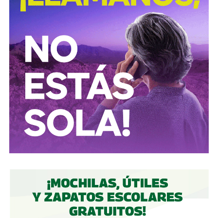
en la mampara,
la razón toma la mano del votante y lo
hace elegir si no la mejor, la menos mala de las
opciones que tenemos. Después de que le marcan el
dedo con la famosísima tinta indeleble (por cierto,
invento mexicano) queda en el votante, una extraña
satisfacción de haber cumplido de la mejor manera
posible.
Yo creo que vamos bien,
si tomamos en cuenta que la
democracia se tarda unos 400 años en dar
resultados.
Querida culta lectora de
La Orquesta
,
que tenga felices
votaciones este domingo