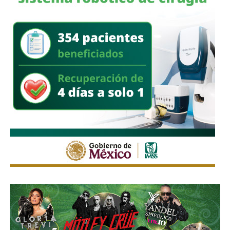
de los candidatos de todos los partidos empeora
cada elección y se nos presentan cada vez más
incultos, cínicos y simplones y si seguimos pensando
así, no solo se nos quitarán las ganas de votar sino de
vivir.
También lee:
La Primera Geóloga Mexicana | Columna de
J.R. Martínez/Dr. Flash
Ambas situaciones que he presentado aquí: votar
motivado por el rencor y no salir a votar porque “no sirve
para nada”,
significan hacer de tripas corazón, o sea
poner la pasión en la cabeza y la razón en el corazón
y así todo se descompone.