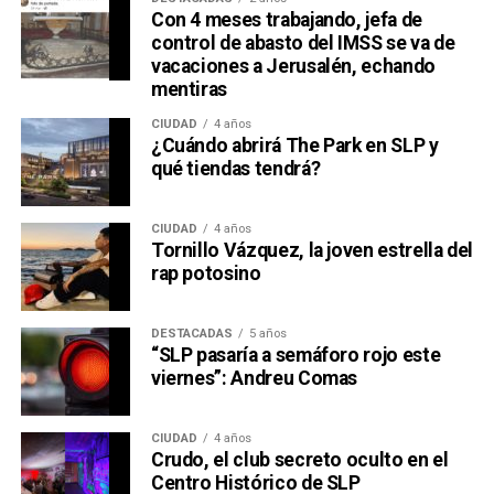
Con 4 meses trabajando, jefa de
control de abasto del IMSS se va de
vacaciones a Jerusalén, echando
mentiras
CIUDAD
4 años
¿Cuándo abrirá The Park en SLP y
qué tiendas tendrá?
CIUDAD
4 años
Tornillo Vázquez, la joven estrella del
rap potosino
DESTACADAS
5 años
“SLP pasaría a semáforo rojo este
viernes”: Andreu Comas
CIUDAD
4 años
Crudo, el club secreto oculto en el
Centro Histórico de SLP