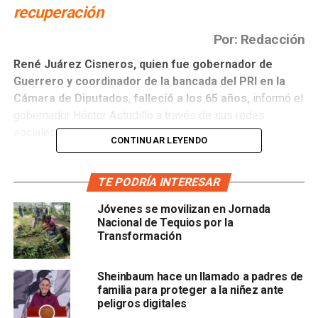
recuperación
Por: Redacción
René Juárez Cisneros, quien fue gobernador de
Guerrero y coordinador de la bancada del PRI en la
Cámara de Diputados
,
falleció a los 65 años,
informó el
gobernador Héctor Astudillo a través de sus redes
sociales.
CONTINUAR LEYENDO
“Después de una gran lucha, mi amigo y hermano René
Juárez Cisneros ha fallecido. A toda su familia, a sus
TE PODRÍA INTERESAR
amistades, a sus leales compañeros y seguidores, mi
Jóvenes se movilizan en Jornada
pésame y abrazo fraterno. Que Dios lo bendiga. Gracias
Nacional de Tequios por la
por todo mi Gobernador”, escribió Astudillo.
Transformación
Aunque no se especificó los motivos de su muerte,
Sheinbaum hace un llamado a padres de
se especula que es por covid-19,
pues en el mes de
familia para proteger a la niñez ante
abril el mismo Juárez Cisneros anunció que había dado
peligros digitales
positivo a este virus y que solo necesitaba descansar.