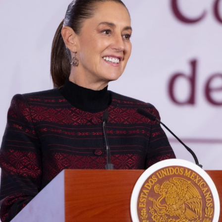
El despliegue territorial ocurre en un contexto de parálisis
comercial para este sector. La movilización se ejecuta
luego de que
el gobierno de Estados Unidos frenara
las operaciones de su personal de inspección,
suspendiera la importación del producto y emitiera
una alerta de seguridad para restringir los viajes a la
entidad
tras los bloqueos carreteros y la violencia
registrada en días recientes.
También lee:
El Realito: la presa con huellas de Televisa y
Slim