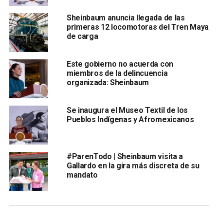
Sheinbaum anuncia llegada de las
primeras 12 locomotoras del Tren Maya
de carga
Este gobierno no acuerda con
miembros de la delincuencia
organizada: Sheinbaum
El mes pasado, Dulce María Sauri, presidenta de la Cámara
Se inaugura el Museo Textil de los
de Diputados, y Héctor Yunes Landa, vocero de la bancada
Pueblos Indígenas y Afromexicanos
panista, informaron que la recuperación de su coordinador
parlamentario era favorable; sin embargo,
hace dos
semanas René Juárez presentó una recaída en su
#ParenTodo | Sheinbaum visita a
proceso de recuperación postCovid, a pesar de que
Gallardo en la gira más discreta de su
ya había sido vacunado con su primera dosis desde el
mandato
mes de abril.
Con información de
El Universal
.