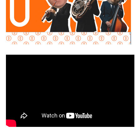
La Jefa del Ejecutivo Federal pidió al Comité seguir
acompañando al Gobierno de México y como primera
medida, el Instituto Mexicano de Tecnología del Agua
realizará pozos de exploración para verificar si en el
subsuelo de las Cuencas Sabinas-Burro-Picachos en
Coahuila y Nuevo León y Burgos en la zona noreste de
Tamaulipas, hay agua salada y gas no convencional.