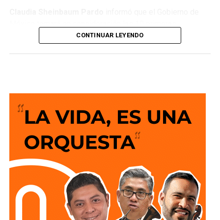
Claudia Sheinbaum Pardo
informó que el Gobierno de
México tomará en consideración las 10 primeras
conclusiones preliminares del Comité de Científicos y
CONTINUAR LEYENDO
Especialistas para el
Análisis de Explotación de Gas
Natural No Convencional
, con el objetivo de reducir la
importación de Estados Unidos y garantizar la soberanía
energética.
“¿Qué objetivo tiene esto? No depender tanto del exterior,
aún con toda la explotación que se hiciera de gas no
convencional, seguiríamos importando de Estados Unidos,
el objetivo es bajar la importación para que no
dependamos tanto del exterior. ¿Esto es algo que busca
México? No, lo buscan todos los países del mundo,
garantizar su soberanía energética”, puntualizó en la
conferencia matutina: “Las mañaneras del pueblo”.