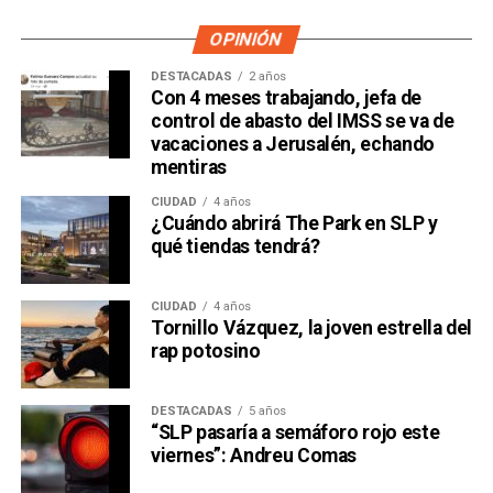
OPINIÓN
DESTACADAS
2 años
Con 4 meses trabajando, jefa de
control de abasto del IMSS se va de
vacaciones a Jerusalén, echando
mentiras
CIUDAD
4 años
¿Cuándo abrirá The Park en SLP y
qué tiendas tendrá?
CIUDAD
4 años
Tornillo Vázquez, la joven estrella del
rap potosino
DESTACADAS
5 años
“SLP pasaría a semáforo rojo este
viernes”: Andreu Comas