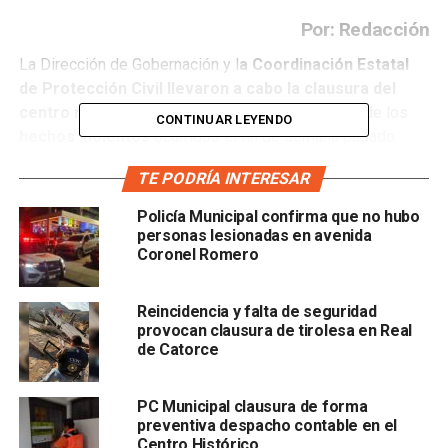
Por: Redacción
La Dirección de Gobernación y l
a Coordinación Estatal
de Protección Civil llevaron a cabo la clausura del
centro nocturno “Sala de Despecho
” derivada de los
CONTINUAR LEYENDO
hechos violentos
ocurridos el fin de semana pasado.
TE PODRÍA INTERESAR
El director de la dependencia,
Mauricio Ordaz Flores
,
informó que el artículo segundo de la Ley del Sistema
Policía Municipal confirma que no hubo
Estatal de Protección Civil faculta al Estado actuar en caso
personas lesionadas en avenida
de que algún hecho violento ponga en riesgo a la
Coronel Romero
población.
Reincidencia y falta de seguridad
provocan clausura de tirolesa en Real
de Catorce
PC Municipal clausura de forma
preventiva despacho contable en el
Centro Histórico