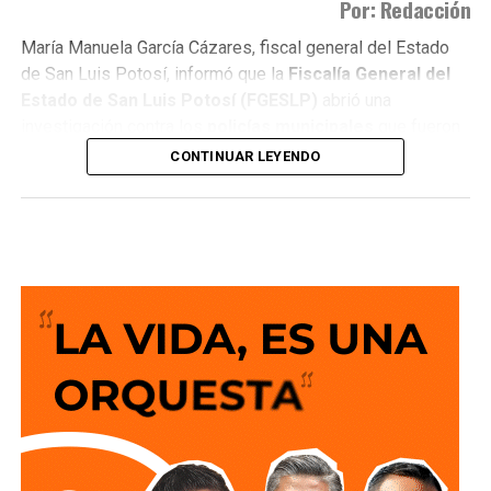
Por: Redacción
María Manuela García Cázares, fiscal general del Estado
de San Luis Potosí, informó que la
Fiscalía General del
Estado de San Luis Potosí (FGESLP)
abrió una
investigación contra los
policías municipales
que fueron
captados en cámara en un sitio que las autoridades tienen
CONTINUAR LEYENDO
identificado como
punto de venta de drogas
.
La indagatoria arrancó sin que mediara denuncia
ciudadana. “Por las redes es un acto que se puede hacer
de oficio y nosotros lo estamos haciendo”, dijo la fiscal al
ser cuestionada sobre el caso.
García Cázares
planteó que el eje de la revisión será
determinar la conducta de los elementos en ese punto:
qué acción realizaban y por qué se detuvieron ahí.
Adelantó que el resultado de las diligencias definirá si
hubo alguna irregularidad.