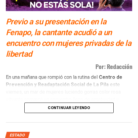
Previo a su presentación en la
Fenapo, la cantante acudió a un
encuentro con mujeres privadas de la
libertad
Por: Redacción
​En una mañana que rompió con la rutina del
Centro de
Prevención y Readaptación Social de La Pila
este
viernes, un mar de mujeres luciendo gorras color rosa
vibrante enmarcó un encuentro lleno de emotividad y
empatía.
CONTINUAR LEYENDO
El
gobernador del estado Ricardo Gallardo Cardona y
la senadora Ruth González Silva
, acompañados de una
invitada muy especial, la
cantante Gloria Trevi
, se
ESTADO