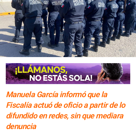
El número exacto de paquetes vendidos o apartados por
las agencias solo se conocerá al cierre de la temporada,
dijo Alonso.
También lee:
Gallardo arranca operativo de seguridad para
Fenapo 2026
Manuela García informó que la
Fiscalía actuó de oficio a partir de lo
difundido en redes, sin que mediara
denuncia