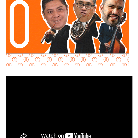
Al momento de la entrevista, la fiscal no había tenido
contacto con
Juan Antonio Villa Gutiérrez
, comisario de la
Secretaría de Seguridad Pública y
Protección Ciudadana Municipal (SSPC)
, ni con el
alcalde Enrique Galindo Ceballos
, sobre este caso.
La titular de la
FGESLP
sostuvo que el escrutinio sobre la
actuación policial es de interés público. “A todo el mundo
nos conviene saber qué está haciendo nuestro policía”,
afirmó.
García Cázares
llamó a la ciudadanía a denunciar