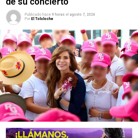
de su concierto
Publicado hace
9 horas
el
agosto 7, 2026
Por
El Tololoche