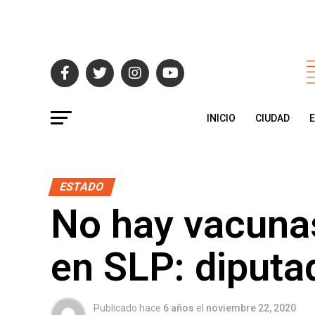
INICIO
CIUDAD
ESTADO
No hay vacunas
en SLP: diputa
Publicado hace
6 años
el
noviembre 22, 2020