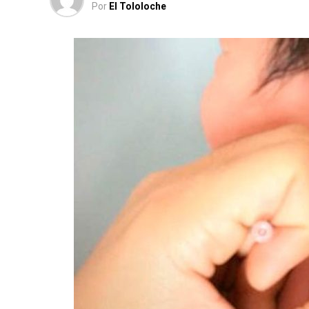
Por
El Tololoche