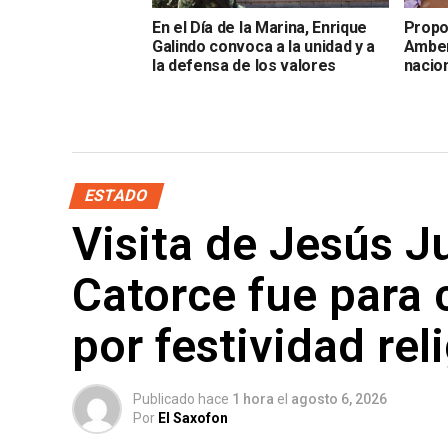
En el Día de la Marina, Enrique
Propo
Galindo convoca a la unidad y a
Amber
la defensa de los valores
nacion
ESTADO
Visita de Jesús J
Catorce fue para 
por festividad rel
Publicado hace
1 hora
el
agosto 6, 2026
Por
El Saxofon