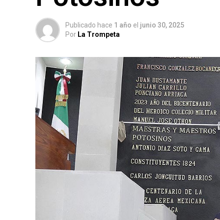
Publicado hace
1 año
el
junio 30, 2025
Por
La Trompeta