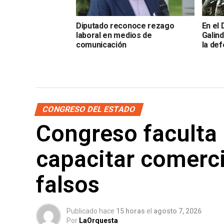
Diputado reconoce rezago
En el 
laboral en medios de
Galind
comunicación
la def
CONGRESO DEL ESTADO
Congreso faculta
capacitar comerci
falsos
Publicado hace
15 horas
el
agosto 7, 2026
Por
LaOrquesta