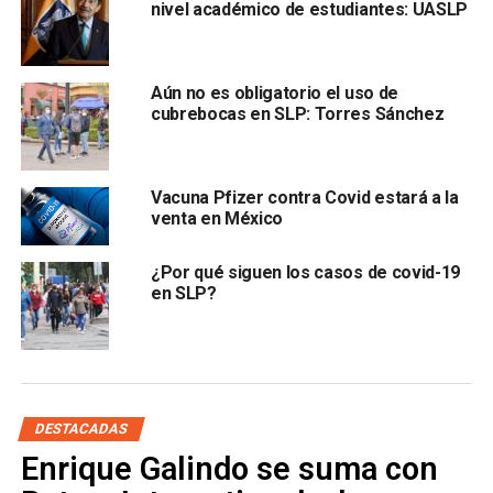
ciento decesos por cada 100 casos.
nivel académico de estudiantes: UASLP
Aún no es obligatorio el uso de
cubrebocas en SLP: Torres Sánchez
Vacuna Pfizer contra Covid estará a la
venta en México
Los 150 nuevos casos están en el rango de 11 a 85
años
y se consideran 148 casos de transmisión local y
¿Por qué siguen los casos de covid-19
en SLP?
dos foráneos.
Los 13 decesos son 10 hombres y 3
mujeres, 8 con residencia en la capital, 1 en Soledad,
Villa de Reyes, Ciudad Valles, Tamasopo y Mexquitic,
respectivamente; tenían factores concomitantes de
riesgo como edad, hipertensión, obesidad.
DESTACADAS
En hospitalización se encuentran
443 personas
: 145
Enrique Galindo se suma con
estables, 222 graves y 76 intubadas; por lo que el