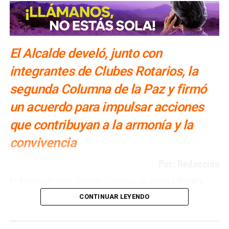
SIGUIENTE
887 escuelas indígenas se han beneficiado con
programas del DIF y SEGE
NO TE PIERDAS
El Alcalde develó, junto con
No hay vacunas para recién nacidos en SLP: diputada
integrantes de Clubes Rotarios, la
segunda Columna de la Paz y firmó
un acuerdo para impulsar acciones
que contribuyan a la armonía y la
convivencia
Por: Redacción
El Alcalde Enrique Galindo Ceballos se sumó a
Rotary
International y a los Clubes Rotarios de San Luis
CONTINUAR LEYENDO
Potosí en la promoción de la paz, al develar la
Columna de la Paz a un costado del parque de