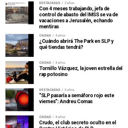
DESTACADAS
2 años
Con 4 meses trabajando, jefa de
control de abasto del IMSS se va de
vacaciones a Jerusalén, echando
mentiras
CIUDAD
4 años
¿Cuándo abrirá The Park en SLP y
qué tiendas tendrá?
CIUDAD
4 años
Tornillo Vázquez, la joven estrella del
rap potosino
DESTACADAS
5 años
“SLP pasaría a semáforo rojo este
viernes”: Andreu Comas
CIUDAD
4 años
Crudo, el club secreto oculto en el