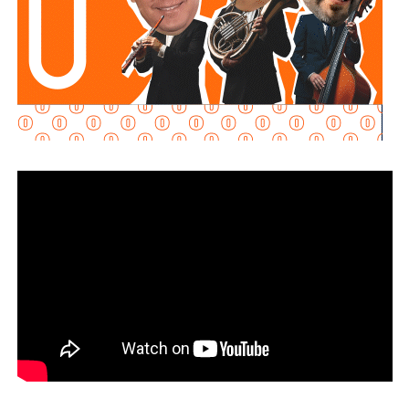
seguridad previstas en la legislación estatal.
La diputada Brisseire Sánchez López, explicó que
mantener las luces encendidas permite incrementar
la visibilidad de las motocicletas ante otros usuarios
de la vía
, debido a que por sus dimensiones pueden ser
menos perceptibles que otros vehículos, particularmente
durante determinadas condiciones de circulación.
Señaló que esta medida se encuentra contemplada dentro
de estándares internacionales de seguridad vial, entre
ellos los establecidos en la
Convención de Viena sobre
la Circulación Vial, d
e la que México forma parte, y tiene
como finalidad reducir los factores de riesgo asociados
con la circu lación de motocicletas.