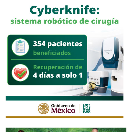
La legisladora destacó que, la Ley General de Movilidad y
Seguridad Vial establece la obligación de las autoridades
competentes de implementar medidas preventivas
orientadas a disminuir los factores de riesgo y garantizar,
en la mayor medida posible, la protección de la vida y la
integridad física de las personas durante sus
desplazamientos por las vías públicas.
Con la reforma aprobada, el marco regulatorio estatal
incorpora medidas adicionales dirigidas a mejorar la
seguridad de quienes utilizan motocicletas y
motonetas,
atendiendo principios y estándares
nacionales e internacionales en materia de movilidad y
seguridad vial.