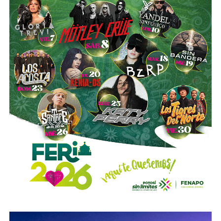
La utilización de luces encendidas de manera permanente
y de elementos luminosos o reflejantes permitirá facilitar
la identificación de estos vehículos por parte de los
demás conductores, particularmente durante la noche, en
zonas con poca iluminación o ante condiciones que
reduzcan la visibilidad.
La diputada Sánchez López señaló que estas
disposiciones representan una medida preventiva
orientada a proteger la vida de las personas motociclistas,
disminuir la posibilidad de accidentes y reducir la
gravedad de las lesiones y fallecimientos derivados de
siniestros viales.
Con esta reforma, el Congreso del Estado fortalece las
acciones de prevención y seguridad vial, promoviendo una
movilidad más segura para las personas que utilizan
motocicletas y motonetas en San Luis Potosí.