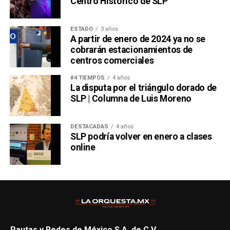
Centro Histórico de SLP
ESTADO
3 años
A partir de enero de 2024 ya no se
cobrarán estacionamientos de
centros comerciales
#4 TIEMPOS
4 años
La disputa por el triángulo dorado de
SLP | Columna de Luis Moreno
DESTACADAS
4 años
SLP podría volver en enero a clases
online
Pautas y Redes de México S.A. de C.V.