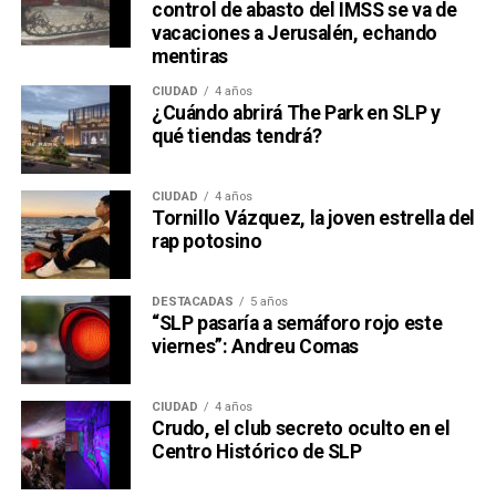
control de abasto del IMSS se va de
vacaciones a Jerusalén, echando
mentiras
CIUDAD
4 años
¿Cuándo abrirá The Park en SLP y
qué tiendas tendrá?
CIUDAD
4 años
Tornillo Vázquez, la joven estrella del
rap potosino
DESTACADAS
5 años
“SLP pasaría a semáforo rojo este
viernes”: Andreu Comas
CIUDAD
4 años
Crudo, el club secreto oculto en el
Centro Histórico de SLP