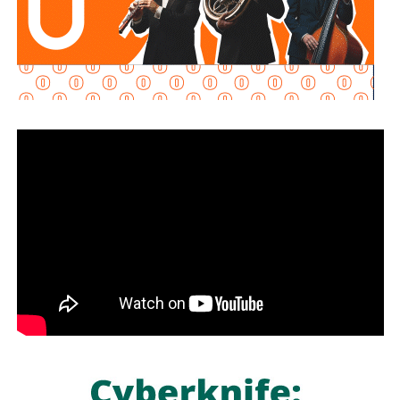
, donde se registra la mayor incidencia de este tipo de
reuniones, por lo que se realiza el despliegue de
operativos para evitar que los eventos se lleven a cabo y
así prevenir situaciones que puedan poner en riesgo a la
población.
Valdivia Carranza recordó que los bailes callejeros no
están permitidos debido a que carecen de controles de
organización y medidas de seguridad, además de ser
considerados un factor que puede propiciar actos de
violencia, y exhortó a quienes deseen realizar este tipo de
actividades a utilizar espacios adecuados, como salones
de baile o jardines, donde se cuente con las condiciones
necesarias para su desarrollo seguro.