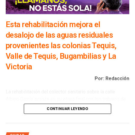
Esta rehabilitación mejora el
desalojo de las aguas residuales
provenientes las colonias Tequis,
Valle de Tequis, Bugambilias y La
Victoria
Por: Redacción
La rehabilitación del colector sanitario sobre la calle
Albino García avanza en su etapa final con los trabajos de
pavimentación por parte de la Dirección de Obras Públicas
CONTINUAR LEYENDO
del Ayuntamiento de San Luis Potosí, una vez que
Interapas
concluyó la sustitución de la infraestructura
sanitaria en esta importante vialidad.