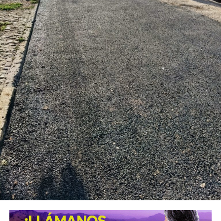
“Esta lavandería representa un apoyo real para la economía
de las familias, porque les permitirá ahorrar tiempo y
dinero; en Soledad seguimos gestionando y trabajando de
la mano con el Gobierno del Estado para que los
programas sociales lleguen primero a quienes más lo
necesitan”, expresó el edil soledense.
El programa estatal contempla brindar de manera gratuita
el servicio de lavado de ropa con equipo especializado e
insumos incluidos, lo que beneficiará principalmente a
madres y padres de familia, personas adultas mayores y
sectores vulnerables, fortaleciendo la cercanía del
gobierno con la ciudadanía y ampliando los servicios
comunitarios en favor del bienestar social.