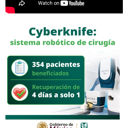
coordinado, vamos a seguir en el camino correcto para la
para su análisis y dictamen correspondiente.
construcción de un San Luis Potosí más fuerte e
incluyente, bajo la premisa de propiciar un ejercicio público
También lee:
Cuauhtli Badillo pide a alcaldes denunciar
basado en el respeto a la ley, priorizando que la justicia
movimientos ligados al huachicol
llegue a todas y todos”.
También lee:
Gloria Trevi abre la fiesta de la Fenapo 2026