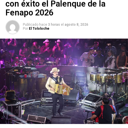
con éxito el Palenque de la
Fenapo 2026
Publicado hace
3 horas
el
agosto 8, 2026
Por
El Tololoche
y
José de Jesús Cárdenas Turrubiartes
.
El
requisito académico
forma parte de las
bases
establecidas en las convocatorias extraordinarias
2025
para los tres poderes del estado, donde se indica
que los aspirantes deben acreditar
un promedio mínimo
de 8.0 en la licenciatura y 9.0 en materias afines al
cargo
.
Aunque la
verificación de este criterio correspondía a
los Comités de Evaluación
de cada poder,
la omisión
permitió que los cuatro aspirantes avanzaran hasta
ser electos
, sin que el
Consejo Estatal Electoral y de
Participación Ciudadana (Ceepac)
realizara una revisión
adicional.