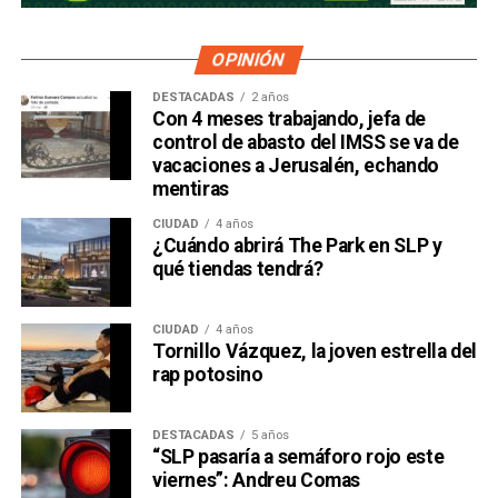
OPINIÓN
DESTACADAS
2 años
Con 4 meses trabajando, jefa de
control de abasto del IMSS se va de
vacaciones a Jerusalén, echando
mentiras
CIUDAD
4 años
¿Cuándo abrirá The Park en SLP y
qué tiendas tendrá?
CIUDAD
4 años
Tornillo Vázquez, la joven estrella del
rap potosino
DESTACADAS
5 años
“SLP pasaría a semáforo rojo este
viernes”: Andreu Comas