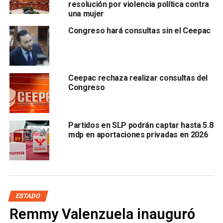
resolución por violencia política contra
licenciatura con
7.91
una mujer
Congreso hará consultas sin el Ceepac
Santiago Hernández
, con
7.58
Kemp Zamudio
, con
7.88
Ceepac rechaza realizar consultas del
Congreso
Las calificaciones fueron
confirmadas por el secretario
general de la Facultad de Derecho, Daniel Medina
Castillo
, en documentos emitidos el
3 de julio
.
Partidos en SLP podrán captar hasta 5.8
mdp en aportaciones privadas en 2026
Actualmente, el
Tribunal Electoral local
analiza los
juicios acumulados interpuestos por otros aspirantes
a las magistraturas, quienes impugnaron las
designaciones:
Juan Paulo Almazán Cue, Yaneth
Hernández Trejo, Héctor Vega Robles
ESTADO
Remmy Valenzuela inauguró