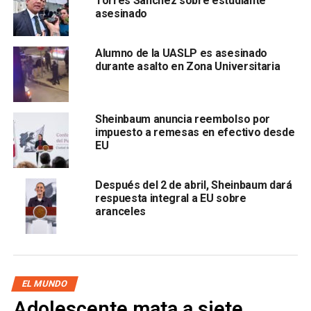
Torres Sánchez sobre estudiante
estadounidense l
levado a cabo con drones en las
asesinado
cercanías del Aeropuerto Internacional de Bagdad.
Alumno de la UASLP es asesinado
El ataque, que fue aprobado por Donald Trump, tení
a
durante asalto en Zona Universitaria
como objetivo al general Soleimani, y dejó ocho muertos,
incluído al número dos de las Fuerzas de Movilización
Popular.
Sheinbaum anuncia reembolso por
impuesto a remesas en efectivo desde
Con información de
El Universal
.
EU
También lee:
#WWIII, el hashtag que dominó Twitter tras
asesinato de Qassem Soleimani
Después del 2 de abril, Sheinbaum dará
respuesta integral a EU sobre
aranceles
ARTÍCULOS RELACIONADOS:
ASESINADO
BAGDAD
EU
LÍDER IRANÍ
SIGUIENTE
Convocan a elecciones presidenciales en Bolivia
EL MUNDO
para el 3 de mayo
Adolescente mata a siete
NO TE PIERDAS