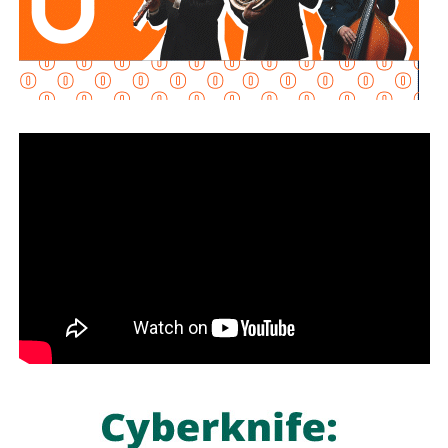
El dirigente rebelde sostuvo que el ataque respondió a
una supuesta concentración de tropas apoyadas por
Riad
en el este de
Yemen
y afirmó que las operaciones
causaron
cientos de muertos y heridos
, además de la
destrucción de campamentos, vehículos militares y
depósitos de armas.
La ofensiva representa uno de los episodios de mayor
intensidad desde la tregua de facto alcanzada en
abril de
2022
, la cual redujo significativamente los
enfrentamientos entre los hutíes y la coalición
encabezada por
Arabia Saudita
que respalda al gobierno