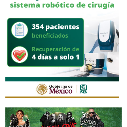
reconocido internacionalmente.
Tras los ataques,
Saree
llamó a los simpatizantes del
movimiento hutí a mantenerse en alerta y a enfrentar
cualquier acción militar de
Arabia Saudita
y sus aliados
en territorio yemení.
También lee:
Unicef reporta 300 niños muertos en Gaza
tras el alto el fuego