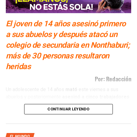
El joven de 14 años asesinó primero
a sus abuelos y después atacó un
colegio de secundaria en Nonthaburi;
más de 30 personas resultaron
heridas
Por: Redacción
Un adolescente de 14 años
mató
este viernes a sus
abuelos y posteriormente
asesinó a cinco trabajadores
de una escuela secundaria en Tailandia
, antes de
CONTINUAR LEYENDO
quitarse la vida con el arma utilizada en el ataque,
informaron autoridades.
El joven
asesinó
a sus abuelos en su vivienda, ubicada a
EL MUNDO