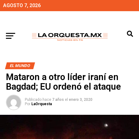
AGOSTO 7, 2026
EL MUNDO
Mataron a otro líder iraní en
Bagdad; EU ordenó el ataque
Publicado hace
7 años
el
enero 3, 2020
Por
LaOrquesta