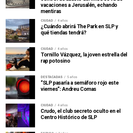
vacaciones a Jerusalén, echando
mentiras
CIUDAD
4 años
¿Cuándo abrirá The Park en SLP y
qué tiendas tendrá?
CIUDAD
4 años
Tornillo Vázquez, la joven estrella del
rap potosino
DESTACADAS
5 años
“SLP pasaría a semáforo rojo este
viernes”: Andreu Comas
CIUDAD
4 años
Crudo, el club secreto oculto en el
Centro Histórico de SLP