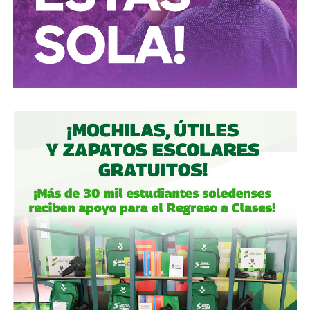
semáforo.
Ciclistas:
hay solo 3 ciclovías, pero usémoslas
correctamente.
Autoridades:
hagan su trabajo, pero háganlo bien, y no
descuiden lo que hicieron antes por centrarse solo en
obras nuevas.
Gobierno estatal:
la obra municipal es para que las
personas se sientan más seguras entrando a un parque
bajo su cuidado, para evitar accidentes en una calle, de una
ciudad que también es parte del estado.
Gobierno municipal:
no se apresuren por hacer cosas
solo de cara a la contienda electoral, échenle ganas y
háganlas bien, respeten los tiempos, informen
oportunamente a los usuarios de las vialidades.
Ya aprovechando,
revisen las señales de tránsito de la
zona, que necesitan mantenimiento
, y luego dense una
vuelta por la ciudad:
hay banquetas que son