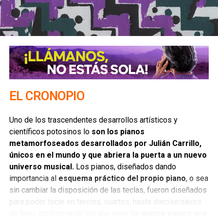
¡Cuántos amigos he tenido que desde que se casaron no
han vuelto a tener tiempo para tomarse un café conmigo! Y
si lo hacen, se lo toman de prisa, entre llamada y llamada,
pues su mujer no deja preguntarles: «¿Te vas a tardar
mucho todavía, cariño?».
En tan penosas condiciones
mejor es esperar a tomárnoslo en la otra vida, donde
seguramente habrá tiempo de sobra y todos
seremos como ángeles en el cielo, según ha dicho
EL CRONOPIO
Jesús.
Uno de los trascendentes desarrollos artísticos y
científicos potosinos lo
son los pianos
metamorfoseados desarrollados por Julián Carrillo,
únicos en el mundo y que abriera la puerta a un nuevo
universo musical.
Los pianos, diseñados dando
importancia al
esquema práctico del propio piano
, o sea
sin cambiar la disposición de las teclas, fueron diseñados
para poder tocar en tercios, cuartos, hasta dieciseisavos
Los viejos no hacen amigos; cuando mucho, conservan los
de tono, conformando así una serie de
quince pianos que