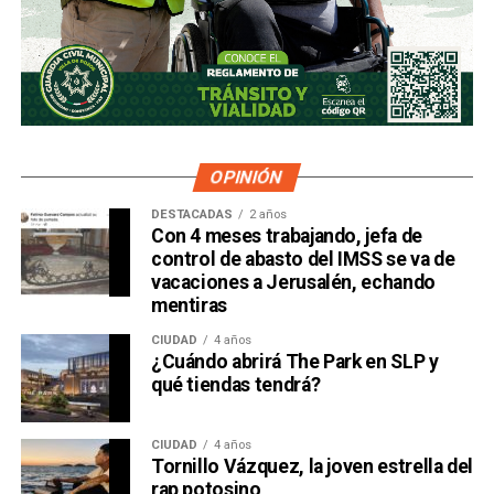
OPINIÓN
DESTACADAS
2 años
Con 4 meses trabajando, jefa de
control de abasto del IMSS se va de
vacaciones a Jerusalén, echando
mentiras
CIUDAD
4 años
¿Cuándo abrirá The Park en SLP y
qué tiendas tendrá?
CIUDAD
4 años
Tornillo Vázquez, la joven estrella del
rap potosino