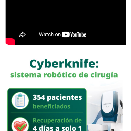
semáforo para respirar y léame con la mente un poco
menos cerrada.
Las primeras quejas llegaron porque
no había señalética
para avisarle a los conductores que había una barda
en medio de la calle
, pero la mayoría de los que piden la
señal con el aviso son los mismos que, a propósito, no
ven las que sí están, esas que indican un máximo en la
velocidad, o
ser cortés con los peatones que intentan
cruzar
.
Señales faltan más, como una que indique para qué o
quién es el carril central de Chapultepec
, que en
realidad nadie lo sabe a ciencia cierta, otras en toda la
ciudad, las
que avisen que la ciclovía no es para que se
estacionen autos de los negocios de Carranza o
Himno Nacional
.
La Avenida Chapultepec tiene varias señales que indican