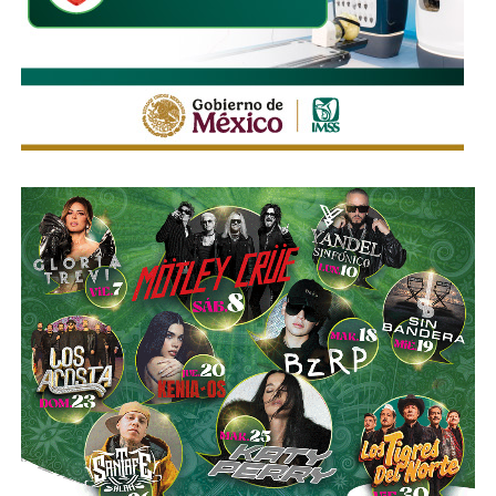
que el
límite de velocidad es de 50 km/h
, algunas casi
borradas -ahí te encargo, Ayuntamiento- pero en los
videos que circularon de autos voladores,
en ninguno de
los casos, la velocidad del vehículo estaba por debajo
del límite permitido
.
Sí hubo un fallo grande por parte de las
autoridades
viales municipales que no anunciaron a tiempo el tope
y no colocaron la señal hasta que ya estaba listo el muro
de los tormentos.