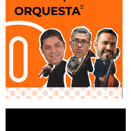
sigan a 100 km/h sobre un puente o paso a desnivel.
No soy un experto en ingeniería urbana, por lo que no
pretendo entrar en detalles técnicos de si está bien o mal
hecho, por eso me centro en los
debates que quieren
forzar las páginas de Facebook
que se llaman medios
de prensa.
Pocas veces he visto medios cuestionar la constante
construcción de estructura cochista que lejos de mejorar la
movilidad, como dicen los boletines oficiales, tienden
solamente a
favorecer la velocidad
.
¿Quién se acuerda de los peatones? ¿Quién piensa
en el que quiere cruzar la calle sin tener que subirse
a un gigante de hierro de más de 6 metros de altura?
Antes de que lo invada un pensamiento clasista,
whitexican o retrógrado y termine llamando “pobre” al que
camina, tómese los 30 minutos que tarda en cada