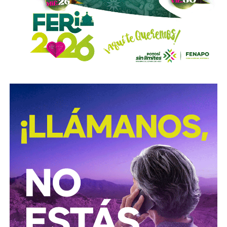
Sigue existiendo tardanza por parte de estas mismas
autoridades para
repintar o rescatar las señales que
no solo ahí, sino en toda la ciudad, están mal pintadas,
opacas, mal colocadas o tapadas por árboles
.
Los medios que
compartieron videos, que criticaron al
gobierno municipal, que incitaron al odio de
conductores hacia peatones
(como si eso no fuera pan
de cada día), ¿por qué no acompañaron sus post con un
“circule con cuidado”, “cumpla con lo establecido”,
“respete al peatón”?
A mis colegas de los medios: falta para el 2027, no
empecemos desde ya a
querer caerle mejor al que
todavía no saben si va a seguir en el poder
, hagamos
periodismo útil, no crítica en busca de likes.
Conductores:
respeten al peatón.
Peatones:
no usen el
móvil mientras cruzan las calles, ni intenten ganarle al