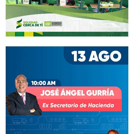
estacionamientos, hay ciclovías intransitables, hay
peatones en riesgo
porque los conductores no siguen el
reglamento.
En pocas palabras,
bajemos todos la velocidad… en
todo, hay topes
.
También lee:
Arrancó la carrera, todos la van perdiendo |
Columna de Haniel Valdés