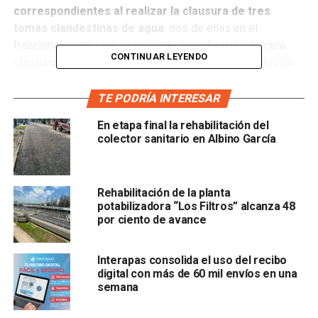
correspondientes al realizar la clausura de tres
tomas clandestinas de agua
, dos de ellas en el
fraccionamiento Lomas segunda sección, y una tercera
CONTINUAR LEYENDO
clausura, en la calle Chicosein en el Barrio del Montecillo.
Al lugar de los hechos acudieron cuadrillas de Interapas,
TE PODRÍA INTERESAR
en compañía de un notario público
para certificar que se
En etapa final la rehabilitación del
trataban de prácticas ilegales, donde los consumidor
colector sanitario en Albino García
se apropiaban de recursos que se debe pagar y
afectaban a terceros,
Rehabilitación de la planta
potabilizadora “Los Filtros” alcanza 48
por ciento de avance
Interapas consolida el uso del recibo
digital con más de 60 mil envíos en una
semana
ya que dicha práctica impide el acceso del agua a las
viviendas que pagan puntualmente su agua.