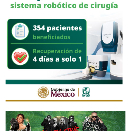
“Realmente eso del bosque y tal, lo que dijeron, realmente
yo no lo vi”, expresó.
A diferencia de Puerta de Piedra,
el resto de los bienes
contemplados en la subasta avanzaron tras superar
los procedimientos jurídicos.
Galindo informó que los
recursos obtenidos, que ascienden a más de
635
millones de pesos,
ya están en las arcas municipales o
se encuentran ingresando conforme a los plazos
establecidos.
Estos recursos serán destinados a distintos proyectos de
infraestructura, entre ellos El Saucito y la salida a
Guadalajara, además de otras obras municipales.
Galindo calificó el proceso como exitoso y aseguró que el
Ayuntamiento ha logrado superar las distintas
controversias jurídicas que surgieron alrededor de la
subasta, mientras que Puerta de Piedra quedó fuera por