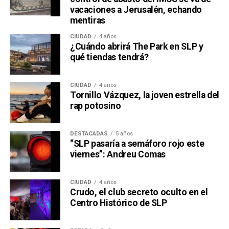
vacaciones a Jerusalén, echando
mentiras
CIUDAD
4 años
¿Cuándo abrirá The Park en SLP y
qué tiendas tendrá?
CIUDAD
4 años
Tornillo Vázquez, la joven estrella del
rap potosino
DESTACADAS
5 años
“SLP pasaría a semáforo rojo este
viernes”: Andreu Comas
CIUDAD
4 años
Crudo, el club secreto oculto en el
Centro Histórico de SLP