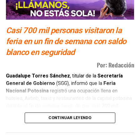
Casi 700 mil personas visitaron la
feria en un fin de semana con saldo
blanco en seguridad
Por: Redacción
Guadalupe Torres Sánchez
, titular de la
Secretaría
General de Gobierno
(SGG), informó que la
Feria
Nacional Potosina
registró una ocupación llena en
hoteles, Airbnb, taxis y restaurantes de la capital potosina
durante el fin de semana, luego de que casi
700 mil
personas
asistieran al evento.
CONTINUAR LEYENDO
Torres Sánchez señaló que la feria tuvo buena
entrada en los pabellones y en los espectáculos