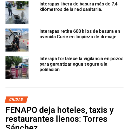
Interapas libera de basura más de 7.4
kilómetros de la red sanitaria.
El director de Interpas mencionó que están
comprometidos a brindar diariamente el correcto acceso
del agua potable a todos los usuarios de la zona
Interapas retira 600 kilos de basura en
metropolitana, además de vigilar, cuidar y suministrar el
avenida Curie en limpieza de drenaje
vital líquido para que llegue a todos los hogares y
comercios de manera legal y
pidió a la ciudadanía
denunciar cuando tengan conocimiento de alguna
Interapa fortalece la vigilancia en pozos
toma clandestina .
para garantizar agua segura a la
población
También lee:
Soledad arrendara 20 pipas para abastecer
de agua colonias afectadas
ARTÍCULOS RELACIONADOS:
CLAUSURA
INTERAPAS
CIUDAD
TOMAS CLANDESTINAS
FENAPO deja hoteles, taxis y
SIGUIENTE
Hasta mil soledenses podrían viajar al extranjero con
restaurantes llenos: Torres
el programa “Corazón de Pollo”
Sánchez