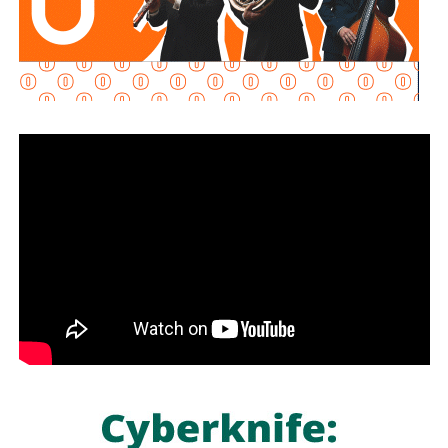
Galindo reconoció que
le genera tristeza observar
actualmente las condiciones del lugar,
pues aseguró
que el espacio se encuentra abandonado y que incluso
el
Ayuntamiento no ha podido ingresar para realizar
trabajos de mantenimiento o rehabilitación.
“Ese espacio que se defendió con tanto ahínco, pues está
abandonado, la verdad”, declaró.
El alcalde agregó que tampoco pudo constatar
personalmente algunas de las condiciones ambientales
que fueron señaladas durante la defensa del predio.