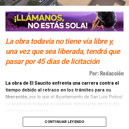
detectado vehículos con reportes de robo durante los
operativos de acceso, respondió que no se han registrado
hallazgos de este tipo, aunque las revisiones continúan de
forma preventiva, incluida la verificación de unidades
vinculadas a objetivos criminales.
La obra todavía no tiene vía libre y,
“La verdad es que esta feria está blindada en materia de
una vez que sea liberada, tendrá que
seguridad”, afirmó Torres Sánchez.
pasar por 45 días de licitación
También lee:
Fenapo cierra su primer fin de semana sin
incidentes de seguridad
Por: Redacción
La obra de El Saucito enfrenta una carrera contra el
tiempo debido al retraso en los trámites para su
liberación,
por lo que el Ayuntamiento de San Luis Potosí
ya
analiza si todavía es posible ejecutarla dentro del
calendario previsto.
CONTINUAR LEYENDO
El alcalde
Enrique Galindo Ceballos
explicó que, aunque