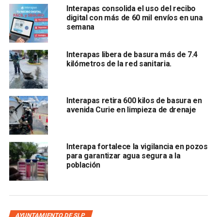
Interapas consolida el uso del recibo
tiene el personal capacitado y la posibilidad de dar un
digital con más de 60 mil envíos en una
buen servicio
”, comentó Enrique Torres.
semana
Torres López refirió que la intención es otorgar el servicio
a la capital potosina, y agregó q
ue existen empresas del
Interapas libera de basura más de 7.4
kilómetros de la red sanitaria.
ramo inmobiliario que ya han accedido a integrarse
satisfactoriamente al organismo operador de agua,
además quedan algunas por cerrar el acuerdo
Interapas retira 600 kilos de basura en
avenida Curie en limpieza de drenaje
Interapa fortalece la vigilancia en pozos
para garantizar agua segura a la
población
. No obstante, recalcó que constitucionalmente, la facultad
de proveer este recurso es del ayuntamiento, a través de
un organismo como el Interapas o de una concesión.
AYUNTAMIENTO DE SLP