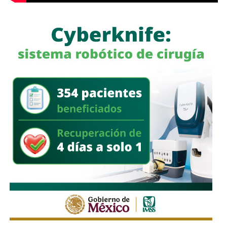
reservas para la Fenapo
“A todo el mundo nos conviene saber qué está haciendo
nuestro policía”, afirmó
García Cázares
, quien llamó a la
ciudadanía a denunciar conductas irregulares de cualquier
corporación policial y habló de una “apertura total” de la
dependencia.
La fiscal señaló que, al momento de su declaración, no
había tenido contacto con
Villa Gutiérrez
ni con el
alcalde
Enrique Galindo Ceballos
sobre el caso.
También lee:
Fiscalía indaga a policías municipales en
punto de venta de drogas