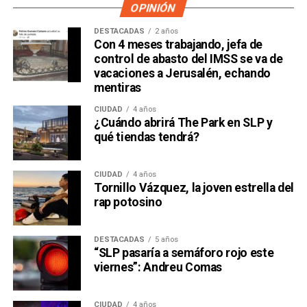
OPINIÓN
DESTACADAS
2 años
Con 4 meses trabajando, jefa de
control de abasto del IMSS se va de
vacaciones a Jerusalén, echando
mentiras
CIUDAD
4 años
¿Cuándo abrirá The Park en SLP y
qué tiendas tendrá?
CIUDAD
4 años
Tornillo Vázquez, la joven estrella del
rap potosino
DESTACADAS
5 años
“SLP pasaría a semáforo rojo este
viernes”: Andreu Comas
CIUDAD
4 años