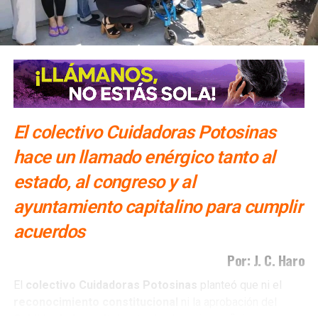
El colectivo Cuidadoras Potosinas
hace un llamado enérgico tanto al
estado, al congreso y al
ayuntamiento capitalino para cumplir
acuerdos
Por: J. C. Haro
El
colectivo Cuidadoras Potosinas
planteó que ni el
reconocimiento
constitucional
ni la aprobación del