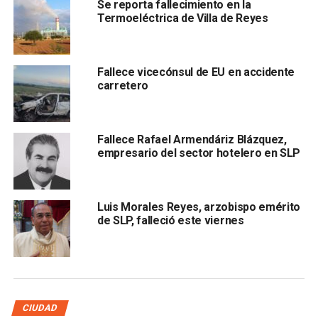
Se reporta fallecimiento en la
Termoeléctrica de Villa de Reyes
Tuvo diversos cargos en el gobierno tanto estatal como
Fallece vicecónsul de EU en accidente
federal,
fue secretario de Programación y
carretero
Presupuesto del estado en el gobierno de Florencio
Salazar Martínez.
Fallece Rafael Armendáriz Blázquez,
En 1991 fue elegido diputado federal por el VI Distrito
empresario del sector hotelero en SLP
de San Luis Potosí a la LV Legislatura y en 1993 ocupó
la gubernatura del estado de 1993 a 1997.
Luis Morales Reyes, arzobispo emérito
Horacio Sánchez Unzueta estaba casado con la
de SLP, falleció este viernes
señora Concepción Guadalupe Nava Calvillo
, hija del
extinto líder civilista Salvador Nava Martínez.
ARTÍCULOS RELACIONADOS:
FALLECIMIENTO
HORACIO SÁNCHEZ UNZUETA
SLP
CIUDAD