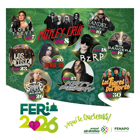
“Hoy el gremio del taxismo entiende que la competencia
es buena. Ellos estarán tratando de mejorar y brindar un
mejor servicio, mientras que la ciudadanía podrá elegir la
opción que considere más conveniente”, comentó.
La titular de la SCT reiteró que, mientras Uber no complete
el procedimiento administrativo y cumpla con las
obligaciones previstas en la ley, la plataforma no podrá
prestar el servicio de transporte en San Luis Potosí.
También lee:
Ya es oficial: MiTaxi será la plataforma oficial
de transporte de la Fenapo 2026