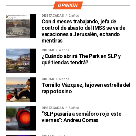
OPINIÓN
DESTACADAS
2 años
Con 4 meses trabajando, jefa de
control de abasto del IMSS se va de
vacaciones a Jerusalén, echando
mentiras
CIUDAD
4 años
¿Cuándo abrirá The Park en SLP y
qué tiendas tendrá?
CIUDAD
4 años
Tornillo Vázquez, la joven estrella del
rap potosino
DESTACADAS
5 años
“SLP pasaría a semáforo rojo este
viernes”: Andreu Comas