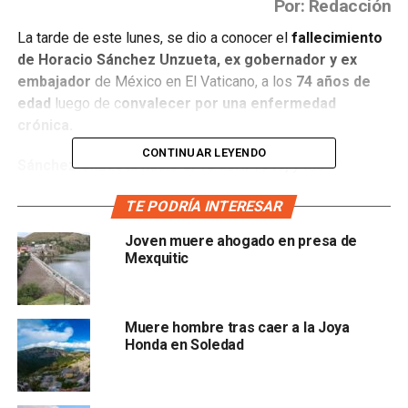
Por: Redacción
La tarde de este lunes, se dio a conocer el
fallecimiento
de Horacio Sánchez Unzueta, ex gobernador y ex
embajador
de México en El Vaticano, a los
74 años de
edad
luego de c
onvalecer por una enfermedad
crónica.
CONTINUAR LEYENDO
Sánchez Unzueta nació el 18 abril 1949,
y fue
l
icenciado en Derecho por la Universidad Autónoma
TE PODRÍA INTERESAR
de San Luis Potosí (UASLP)
, en donde se desempeño
como docente
. También tuvo tres maestrías, en la
Joven muere ahogado en presa de
University College of Swansea
en Gran Bretaña, en
Mexquitic
Institute of Social Studies en Países Bajos y en El Colegio
de México.
Muere hombre tras caer a la Joya
Honda en Soledad