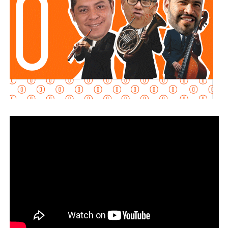
requisitos
“, declaró.
Martínez Acosta señaló que
la dependencia mantiene
disposición para que Uber complete el procedimiento
y pueda operar conforme a la ley, por lo que descartó que
exista una postura de persecución hacia la empresa.
“No es un tema de persecución ni de cacería. Al contrario,
buscamos que ellos mismos nos ayuden a que la
empresa cumpla con la legalidad y con todo lo que
establecen las leyes locales”, afirmó.
La secretaria agregó qu
e incluso han sostenido
reuniones con algunos operadores interesados en
prestar el servicio mediante la plataforma,
También lee:
Medio tiempo: Amor en tiempos de
Geopolítica y futbol | Reflexión de J.C. Haro