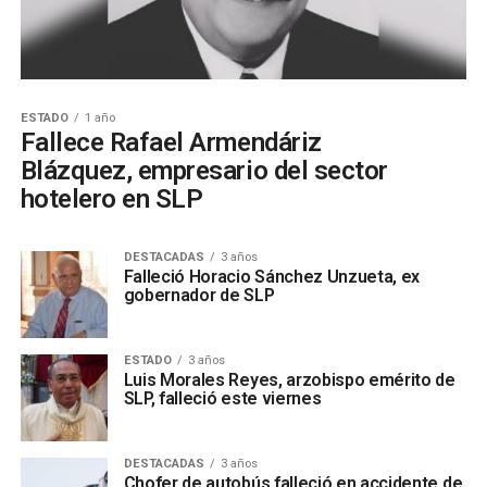
ESTADO
1 año
Fallece Rafael Armendáriz
Blázquez, empresario del sector
hotelero en SLP
DESTACADAS
3 años
Falleció Horacio Sánchez Unzueta, ex
gobernador de SLP
ESTADO
3 años
Luis Morales Reyes, arzobispo emérito de
SLP, falleció este viernes
DESTACADAS
3 años
Chofer de autobús falleció en accidente de