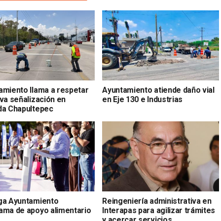
amiento llama a respetar
Ayuntamiento atiende daño vial
va señalización en
en Eje 130 e Industrias
da Chapultepec
ga Ayuntamiento
Reingeniería administrativa en
ama de apoyo alimentario
Interapas para agilizar trámites
y acercar servicios