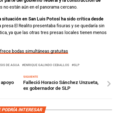
por parte del gobierno federal y la construcción de
s no están aún en el panorama cercano.
a situación en San Luis Potosí ha sido crítica desde
a presa El Realito presentaba fisuras y se quedaría sin
ica, ya que las otras tres presas locales tienen menos
ofrece bodas simultáneas gratuitas
SIS DE AGUA
ENRIQUE GALINDO CEBALLOS
SLP
SIGUIENTE
a apoyo
Falleció Horacio Sánchez Unzueta,
ex gobernador de SLP
 PODRÍA INTERESAR