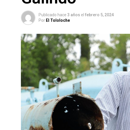
Publicado hace
3 años
el
febrero 5, 2024
Por
El Tololoche