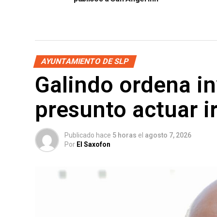
AYUNTAMIENTO DE SLP
Galindo ordena in
presunto actuar ir
Publicado hace
5 horas
el
agosto 7, 2026
Por
El Saxofon