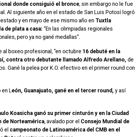
onal donde consiguió el bronce
, sin embargo no le fue
al. Al siguiente año en el estado de San Luis Potosí logró
 estado y en mayo de ese mismo año en
Tuxtla
a de plata a casa:
“En las olimpiadas regionales
onales, pero ya no gané medallas”.
 al boxeo profesional, “en octubre
16 debuté en la
sí, contra otro debutante llamado Alfredo Arellano,
de
s. Gané la pelea por K.O. efectivo en el primer round con
 en L
eón, Guanajuato, gané en el tercer round,
y así
lo Koasicha ganó su primer cinturón y en la Ciudad
 de Norteamérica
, avalado por el
Consejo Mundial de
ó el
campeonato de Latinoamérica del CMB en el