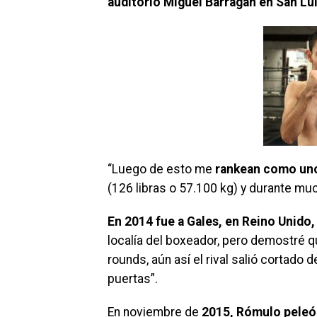
auditorio Miguel Barragán en San Lu
“Luego de esto me
rankean como uno
(126 libras o 57.100 kg) y durante mu
En 2014 fue a Gales, en Reino Unido,
localía del boxeador, pero demostré qu
rounds, aún así el rival salió cortado d
puertas”.
En noviembre de
2015, Rómulo peleó 