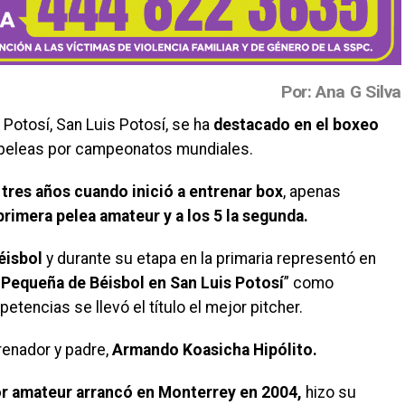
Por: Ana G Silva
 Potosí, San Luis Potosí, se ha
destacado en el boxeo
peleas por campeonatos mundiales.
res años cuando inició a entrenar box
, apenas
primera pelea amateur y a los 5 la segunda.
éisbol
y durante su etapa en la primaria representó en
 Pequeña de Béisbol en San Luis Potosí
” como
tencias se llevó el título el mejor pitcher.
renador y padre,
Armando Koasicha Hipólito
.
r amateur arrancó en Monterrey en 2004,
hizo su