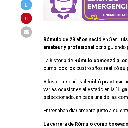
Rómulo de 29 años nació
en San Luis
amateur y profesional
consiguiendo 
La historia de
Rómulo comenzó a los t
cumplidos los cuatro años realizó
su 
A los cuatro años
decidió practicar b
varias ocasiones al estado en la “
Liga
seleccionado, en cada una de las compe
E
ntrenaban diariamente junto a su ent
La carrera de Rómulo como boxeado