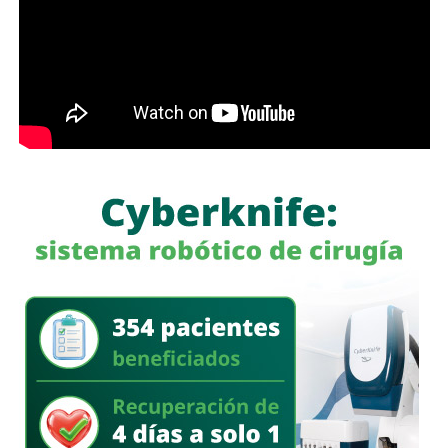
utilizadas como un complemento de los demás materiales
educativos.
El legislador Crisógono Pérez señaló que fue necesaria la
adición, porque en el artículo 60 no se mencionaba la
regulación del uso de teléfonos celulares y dispositivos
electrónicos en alumnos que cursan el nivel básico en
horario escolar, aún cuando estudios recientes manifiestan
que el uso constante de estos dispositivos se ha
extendido de forma masiva en las horas de clase.