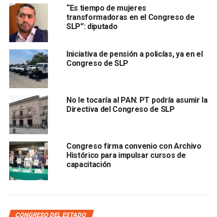
“Es tiempo de mujeres
de la alcaldesa y sus tres acompañantes
transformadoras en el Congreso de
SLP”: diputado
Iniciativa de pensión a policías, ya en el
Congreso de SLP
.
“L
a LXIII Legislatura y el Congreso del Estado expresa
a toda su familia nuestra solidaridad y nuestro más
No le tocaría al PAN: PT podría asumir la
Directiva del Congreso de SLP
sentido pésame. A la vez que formulamos votos para
que los deudos encuentren pronto consuelo
”, dijo.
También lee:
Erika Briones, alcaldesa de Villa de Reyes,
Congreso firma convenio con Archivo
Histórico para impulsar cursos de
murió esta mañana
capacitación
ARTÍCULOS RELACIONADOS:
CONGRESO DEL ESTADO DE SAN LUIS POTOSÍ
ERIKA BRIONES PÉREZ
SESIÓN ORDINARIA DEL CONGRESO DEL ESTADO
CONGRESO DEL ESTADO