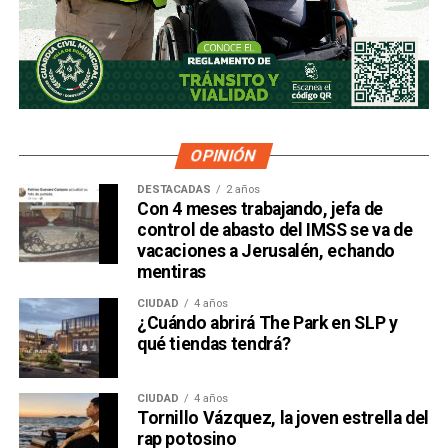
OPINIÓN
DESTACADAS
2 años
Con 4 meses trabajando, jefa de
control de abasto del IMSS se va de
vacaciones a Jerusalén, echando
mentiras
CIUDAD
4 años
¿Cuándo abrirá The Park en SLP y
qué tiendas tendrá?
CIUDAD
4 años
Tornillo Vázquez, la joven estrella del
rap potosino