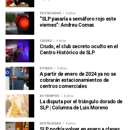
DESTACADAS
5 años
“SLP pasaría a semáforo rojo este
viernes”: Andreu Comas
CIUDAD
4 años
Crudo, el club secreto oculto en el
Centro Histórico de SLP
ESTADO
3 años
A partir de enero de 2024 ya no se
cobrarán estacionamientos de
centros comerciales
#4 TIEMPOS
4 años
La disputa por el triángulo dorado de
SLP | Columna de Luis Moreno
DESTACADAS
4 años
SLP podría volver en enero a clases