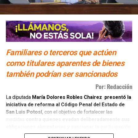
Familiares o terceros que actúen
como titulares aparentes de bienes
también podrían ser sancionados
Por: Redacción
La diputada
María Dolores Robles Chairez presentó la
iniciativa de reforma al Código Penal del Estado de
San Luis Potosí,
con el objetivo de fortalecer las
medidas
contra quienes evadan deliberadamente sus
obligaciones alimentarias y sancionar la participación
de terceras personas
que colaboren para impedir su