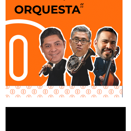
El presidente de la Comisión legislativa, señaló que el
artículo 60 de la
Ley de Educación del Estado,
establece
que se utilizará el avance de las tecnologías de la
información, comunicación, conocimiento y aprendizaje
digital, con la finalidad de fortalecer los modelos
pedagógicos de enseñanza aprendizaje, la innovación
educativa, el desarrollo de habilidades y saberes digitales
de los educandos.
Asimismo mencionó que también se establecen
programas de educación a distancia y semi presencial
para cerrar la brecha digital y las desigualdades en la
población y que las tecnologías de la información,
comunicación, conocimiento y aprendizaje digital serán