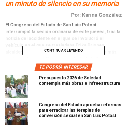
un minuto de silencio en su memoria
Por: Karina González
El Congreso del Estado de San Luis Potosí
interrumpió la sesión ordinaria de este jueves, tras la
noticia del accidente en el que se involucró el
vehículo en el que se trasladaba
Erika Briones,
CONTINUAR LEYENDO
a
lcaldesa de Villa de Reyes, y tres compañeros más
,
por lo que
Aranzazú Puente,
presidenta de la Directiva,
solicitó un receso para confirmar los datos.
TE PODRÍA INTERESAR
Presupuesto 2026 de Soledad
contempla más obras e infraestructura
Congreso del Estado aprueba reformas
Al reanudar la sesión y tras la confirmación del
para erradicar las terapias de
fallecimiento de la alcaldesa de Villa de Reyes, en el
conversión sexual en San Luis Potosí
accidente automovilístico,
la presidenta de la Directiva
solicitó guardar un minuto de silencio por el descanso