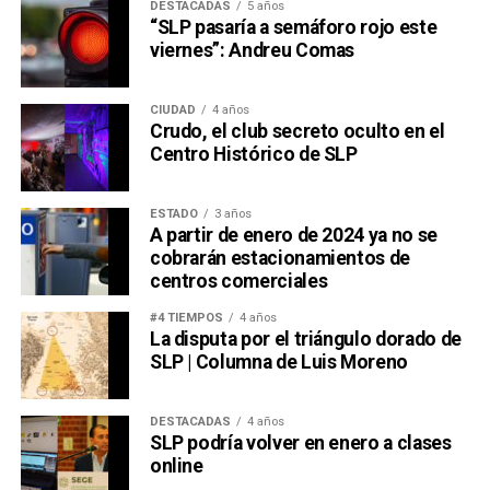
DESTACADAS
5 años
“SLP pasaría a semáforo rojo este
viernes”: Andreu Comas
CIUDAD
4 años
Crudo, el club secreto oculto en el
Centro Histórico de SLP
ESTADO
3 años
A partir de enero de 2024 ya no se
cobrarán estacionamientos de
centros comerciales
#4 TIEMPOS
4 años
La disputa por el triángulo dorado de
SLP | Columna de Luis Moreno
DESTACADAS
4 años
SLP podría volver en enero a clases
online