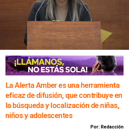
de los educandos.
Asimismo mencionó que también se establecen
programas de educación a distancia y semi presencial
para cerrar la brecha digital y las desigualdades en la
población y que las tecnologías de la información,
comunicación, conocimiento y aprendizaje digital serán
utilizadas como un complemento de los demás materiales
educativos.
La Alerta Amber es una herramienta
eficaz de difusión, que contribuye en
la búsqueda y localización de niñas,
niños y adolescentes
Por: Redacción