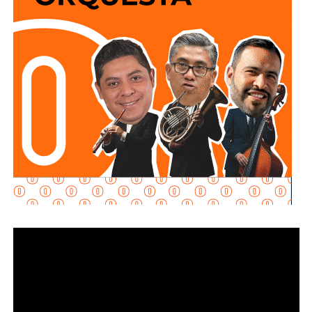
Para tal fin, se propone que la constancia o diploma de
terminación emitida por la institución educativa deberá
detallar las actividades y competencias desempeñadas, la
cual tendrá validez oficial como comprobante de
experiencia profesional. autoridades competentes a emitir
certificaciones con validez oficial para fortalecer la
empleabilidad y contratación futura de las y los jóvenes.
La legisladora señala en su exposición de motivos que
uno de los mayores obstáculos que enfrentan las y los
jóvenes egresados en el Estado de San Luis Potosí, es la
exigencia de tener experiencia laboral previa para acceder
a su primer empleo.