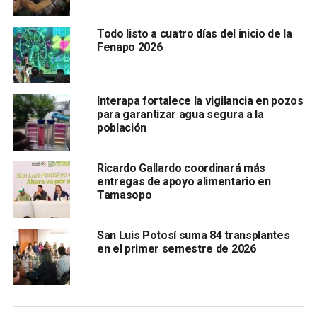
Todo listo a cuatro días del inicio de la
Fenapo 2026
En su exposición de motivos, se indica que
San Luis
Potosí
es un destino turístico que alberga lugares llenos
de magia y misticismo, que combinan cultura, historia,
naturaleza y tradiciones, entre sus atractivos se
Interapa fortalece la vigilancia en pozos
para garantizar agua segura a la
encuentran parques, museos, cascadas, pueblos mágicos
población
y la Huasteca Potosina.
Ricardo Gallardo coordinará más
entregas de apoyo alimentario en
Tamasopo
San Luis Potosí suma 84 transplantes
en el primer semestre de 2026
El Estado es un gran receptor de turistas, locales,