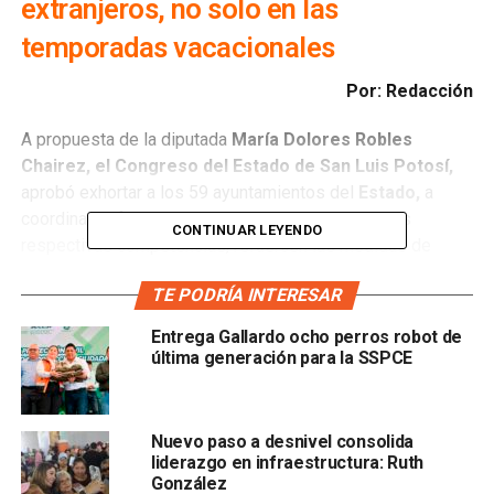
extranjeros, no solo en las
temporadas vacacionales
Por: Redacción
A propuesta de la diputada
María Dolores Robles
Chairez, el Congreso del Estado de San Luis Potosí,
aprobó exhortar a los 59 ayuntamientos del
Estado,
a
coordinar esfuerzos, para que, en el ámbito de sus
CONTINUAR LEYENDO
respectivas competencias, refuercen las medidas de
seguridad, información, protección civil y promoción
TE PODRÍA INTERESAR
turística responsable durante los periodos vacacionales.
Entrega Gallardo ocho perros robot de
última generación para la SSPCE
Además, se verifique que todos los parajes y prestadores
de servicios turísticos apliquen los protocolos
Nuevo paso a desnivel consolida
establecidos por la autoridad en materia de salud,
liderazgo en infraestructura: Ruth
movilidad, seguridad y protección civil.
González