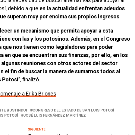
ó la necesidad de buscar alternativas para apoyar al
sí, debido a que
en la actualidad enfrentan adeudos
que superan muy por encima sus propios ingresos
.
lecer un mecanismo que permita apoyar a esta
 tiene con las y los potosinos. Además, en el Congreso
a que nos tienen como legisladores para poder
a en que se encuentran sus finanzas, por ello, en los
algunas reuniones con otros actores del sector
n el fin de buscar la manera de sumarnos todos al
s Potosí
”, finalizó.
homenaje a Erika Briones
TE BUSTINDUI
CONGRESO DEL ESTADO DE SAN LUIS POTOSÍ
IS POTOSÍ
JOSÉ LUIS FERNÁNDEZ MARTÍNEZ
SIGUIENTE