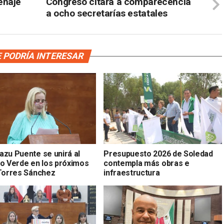
enaje
Congreso citará a comparecencia
a ocho secretarías estatales
 PODRÍA INTERESAR
azu Puente se unirá al
Presupuesto 2026 de Soledad
do Verde en los próximos
contempla más obras e
 Torres Sánchez
infraestructura