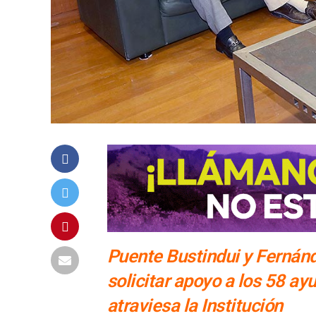
Puente Bustindui y Fernán
solicitar apoyo a los 58 ay
atraviesa la Institución