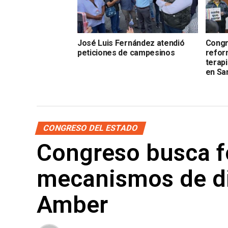
José Luis Fernández atendió
Congr
peticiones de campesinos
refor
terap
en Sa
CONGRESO DEL ESTADO
Congreso busca f
mecanismos de di
Amber