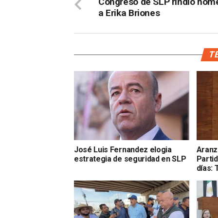
Congreso de SLP rindió hom
a Erika Briones
TE
José Luis Fernandez elogia
Aranz
estrategia de seguridad en SLP
Parti
días: