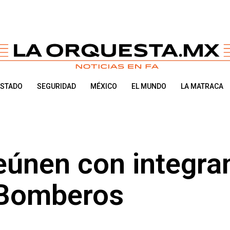
ESTADO
SEGURIDAD
MÉXICO
EL MUNDO
LA MATRACA
eúnen con integra
 Bomberos