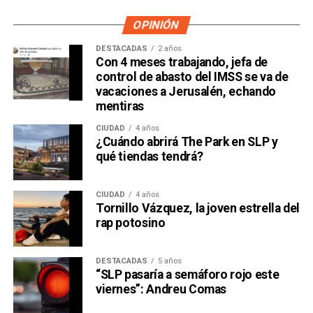
dueño accionario de la propia televisora.
OPINIÓN
DESTACADAS
2 años
Con 4 meses trabajando, jefa de
control de abasto del IMSS se va de
vacaciones a Jerusalén, echando
mentiras
CIUDAD
4 años
¿Cuándo abrirá The Park en SLP y
qué tiendas tendrá?
CIUDAD
4 años
Tornillo Vázquez, la joven estrella del
David Martínez es apodado coloquialmente como “
El
rap potosino
Fantasma de Wall Street
”, y ha adquirido un poder
inmenso en Latinoamérica, especialmente en Argentina,
DESTACADAS
5 años
donde ha servido como negociador para la deuda nacional
“SLP pasaría a semáforo rojo este
y en 2017, fue considerado por Forbes como el hombre
viernes”: Andreu Comas
más rico de dicho país. El regiomontano tiene un historial