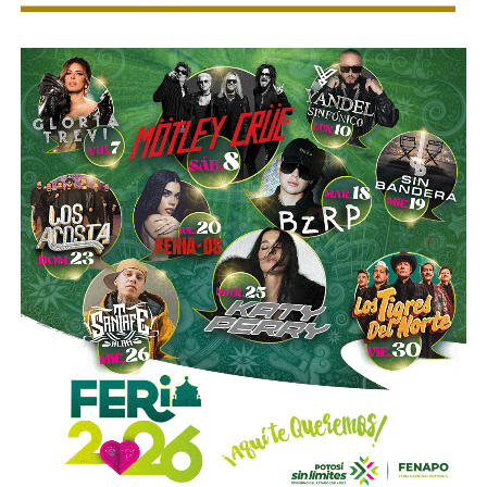
con proyectos de la talla de la remodelación del
Estadio
Santiago Bernabéu
del Real Madrid y de la ampliación
del
Metro de Nueva York
.
El vínculo de Slim con El Realito no se limita a su
participación como socio operador. La propia constructora
de Carlos Slim,
Carso Infraestructura y Construcción
(CICSA)
, fue la que diseñó y construyó físicamente la
presa, bajo un contrato adjudicado en 2008. Así lo
documenta el propio sitio de CICSA, que enlista la obra en
su portafolio de proyectos de agua, junto con reportes de
la revista
Expansión
y los reportes anuales de Grupo
Carso, que reportan el avance de la construcción en 2008 y
su conclusión en 2012. Es decir:
antes de cobrar por
operar el acueducto, Slim ya había cobrado por
levantarlo.
El otro bloque,
Conoinsa/Empresas ICA
(50.999% del
consorcio, la porción mayor), no es de Slim (o no del todo).