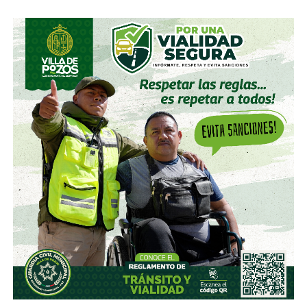
accionista; y hace unas semanas, se acabó se consolidar.
El pasado mes de junio, como parte de un aumento de
capital de alrededor de 7 mil millones de pesos aprobado
por los accionistas de Televisa, la empresa informó que l
a
participación de Martínez podría llegar a 22.3% una
vez se conviertan las obligaciones que compró, lo
que lo convertiría en el mayor accionista individual de
la compañía.
Esa conversión todavía no ocurre: se proyecta para 2027.
Azcárraga ha reducido considerablemente sus acciones
de la compañía, aunque conserva (vía un fideicomiso
familiar y una clase especial de acciones) el control formal
del voto de la empresa, independientemente de cuánto
capital tenga cada quien. En resumidas cuentas, aunque
Emilio Azcárraga tiene el poder de decisión
,
el mismo
financiero que reparte el control de El Realito con los
dos hombres más poderosos de Televisa está, al
mismo tiempo, camino a convertirse en el mayor