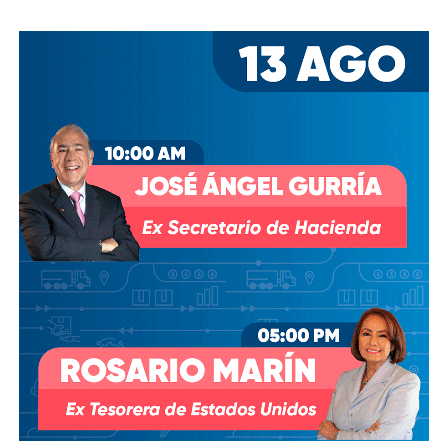
las investigaciones por el presunto soborno a ejecutivos
de la FIFA para asegurar los derechos del Mundial, fueron
ellos dos quienes asumieron el puesto de
Co-
Presidentes Ejecutivo
s.
Su relación con Martínez no se limita a Empresas ICA
,
pues desde octubre de 2024 (justo unos días antes del
cambio en la presidencia) el oriundo de Monterrey
ha
comprado, además, acciones de la propia Televisa
.
Empezó con 7.8%, lo que lo volvió su tercer mayor