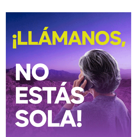
Según documentó el periodista Mathieu Tourliere en un
reportaje de investigación para la revista
Proceso
(15 de
marzo de 2025), con actas de asamblea y registros
públicos,
el conglomerado ICA lo controla desde el
rescate financiero de 2016-2018 el financiero
regiomontano David Martínez Guzmán
, vía vehículos
de Luxemburgo ligados a su fondo
Fintech Advisory
, en
sociedad con
Bernardo Gómez
y
Alfonso de Angoitia
,
los dos copresidentes de Grupo Televisa.
La estructura accionaria de ICA Tenedora se ha modificado
con el tiempo: tras la venta a la francesa Vinci, en
diciembre de 2022, de la participación conjunta en Grupo
Aeroportuario Centro Norte (OMA), quedó en
30% para
Martínez y 23.95% para cada uno de los dos
ejecutivos de Televisa
y un 1.2% de Control Empresarial
de Capitales, filial de Grupo Carso de Carlos Slim, es decir,
el propio Slim también tiene una participación minoritaria,
aunque simbólica, dentro del bloque de ICA.