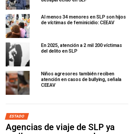
conclusiones,
la testigo afirmó que el testimonio de la
víctima tenía “baja credibilidad” debido a que tenía
Al menos 34 menores en SLP son hijos
inconsistencias
.
de víctimas de feminicidio: CEEAV
“
No porque me lo dijo el niño le voy a creer (…)
estamos dictaminando algo que va a dañar a una
En 2025, atención a 2 mil 200 víctimas
persona
”, dijo durante el interrogatorio la testigo de la
del delito en SLP
defensa.
Afirmó que
su análisis reveló que el joven tuvo “una
Niños agresores también reciben
historia de vida complicada”
y encontró que la víctima
atención en casos de bullying, señala
presentaba ansiedad elevada, agresividad, inestabilidad y
CEEAV
afectaciones sexuales; sin embargo,
la perito explicó
que estas afectaciones sexuales “no derivan d el
hecho denunciado”
ESTADO
Agencias de viaje de SLP ya