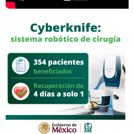
Históricamente propiedad de la familia Koplowitz,
FCC se
consolidó como una de las constructoras más
importantes de España
, pero fue acumulando una deuda
que la dejó al borde de la quiebra a mediados de la década
pasada, hasta que
el ingeniero Slim inyectó el capital
necesario para salvar a la compañía y convertirse en
su principal accionista
. Desde su llegada, se han hecho