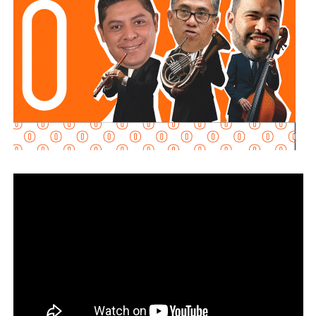
Martínez Guzmán
, en sociedad con la cúpula de
Grupo
Televisa.
Aquos El Realito es una sociedad integrada por
Aqualia
Gestión Integral de Agua
(44%) y
Aqualia
Infraestructura
(5%), filiales del grupo español
FCC
;
Conoinsa
(50.999%), filial de
Empresas ICA
; y
Servicios
de Agua Trident
(0.001%), filial de la japonesa
Mitsui
.
El bloque Aqualia (49% del consorcio) responde, en última
instancia, a Carlos Slim: de acuerdo con registros
financieros citados por Bankinter y El Economista en
octubre de 2025, Slim controla 81.46% de FCC de forma
directa y otro 7.247% a través de Operadora Inbursa de
Fondos de Inversión. FCC, a su vez, mantiene 51% de
Aqualia después de vender 49% de esa filial al fondo
australiano
IFM Investors
.