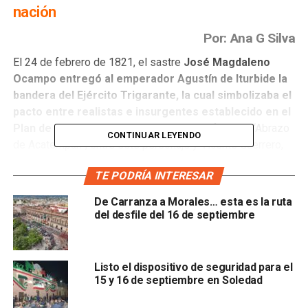
nación
Por: Ana G Silva
El 24 de febrero de 1821, el sastre
José Magdaleno
Ocampo entregó al emperador Agustín de Iturbide la
bandera del Ejército Trigarante, la cual simbolizaba el
pacto entre realistas e insurgentes establecido en el
Plan de Iguala.
Tres días antes se dio el famoso “Abrazo
CONTINUAR LEYENDO
de Acatempan”, entre este personaje y Vicente Guerrero,
líder de las fuerzas independentistas mexicanas. Hecho
TE PODRÍA INTERESAR
que finalmente el fin de la colonia española.
De Carranza a Morales… esta es la ruta
La bandera tenía tres colores: blanco, verde y rojo,
del desfile del 16 de septiembre
mismos que se conservaron para la que hoy es la
bandera oficial de México, aunque con un significado
distinto
, pues en ese entonces el blanco simbolizaba la
Listo el dispositivo de seguridad para el
pureza de la religión católica; el verde el ideal de
15 y 16 de septiembre en Soledad
independencia política; y el rojo el ideal de la unión entre
todos los mexicanos, sin importar su procedencia;