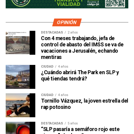
OPINIÓN
DESTACADAS
2 años
Con 4 meses trabajando, jefa de
control de abasto del IMSS se va de
vacaciones a Jerusalén, echando
mentiras
CIUDAD
4 años
¿Cuándo abrirá The Park en SLP y
qué tiendas tendrá?
CIUDAD
4 años
Tornillo Vázquez, la joven estrella del
rap potosino
DESTACADAS
5 años
“SLP pasaría a semáforo rojo este