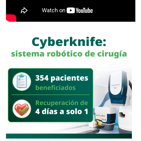
alcanzar la meta nacional de vivienda.
del Altiplano
El beneficiario del Infonavit de Vivienda para el Bienestar,
Miguel Hernández, expresó su agradecimiento con la
mandataria por permitir la posibilidad de dignificar su vida
sin importar que su ingreso fuera de entre uno y dos
salarios mínimos. Por lo que hizo un llamado a todas y
todos a que se acerquen al Infonavit para comprobar que
los beneficios del programa Vivienda para el Bienestar
son reales.