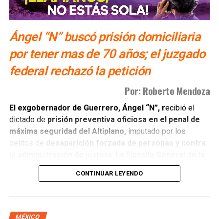
mediados de la semana. Mientras tanto, el aguacate
proveniente del estado de Jalisco se procesa y exporta
hacia territorio estadounidense con normalidad, ya que
Ángel “N” buscó prisión domiciliaria
dicha entidad no estuvo involucrada en la alerta que
por tener mas de 70 años; el juzgado
provocó la pausa de las operaciones.
federal rechazó la petición
También lee:
Ingresa ex gobernador de Guerrero al penal
Por: Roberto Mendoza
del Altiplano
El exgobernador de Guerrero, Ángel “N”, r
ecibió el
dictado de
prisión preventiva oficiosa en el penal de
máxima seguridad del Altiplano,
imputado por los
delitos de
desaparición forzada de personas y contra
la administración de justicia
.
La Fiscalía General de la
República (FGR)
sustentó la acusación señalando la
CONTINUAR LEYENDO
instrucción directa para desaparecer los videos del
Palacio de Justicia de Iguala.
Durante la audiencia inicial, el imputado ingresó a la
MÉXICO