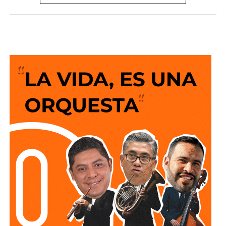
voluntarios del
Paquete Contra la Inflación y la Carestía
(PACIC)
, que mantiene en
910 pesos
el costo de una canasta básica de 24 productos, así como
al acuerdo para mantener el precio de la gasolina Magna
en
24 pesos
por litro y el diésel en
27 pesos
por litro.
Mencionó además que el Gobierno de México trabaja en la
reducción del
Impuesto Especial sobre Producción y
Servicios (IEPS)
.
“Son acuerdos voluntarios que nos permiten ordenar el