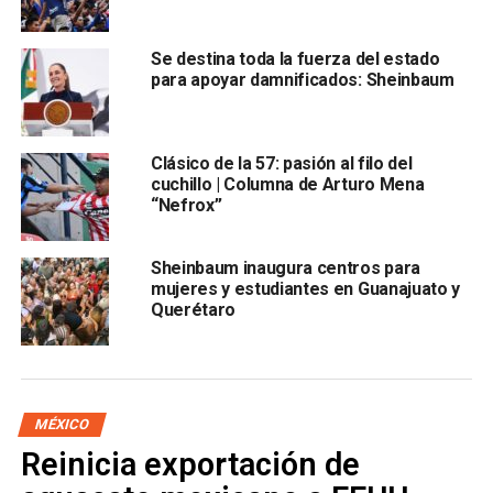
durante la votación los diputados Miguel Ángel Torres
Olguín y Leticia Rubio, ambos del PAN.
Se destina toda la fuerza del estado
para apoyar damnificados: Sheinbaum
ARTÍCULOS RELACIONADOS:
MATRIMONIO IGUALITARIO
QUERETARO
SIGUIENTE
Clásico de la 57: pasión al filo del
Bandera del Ejército Trigarante: la verdadera
cuchillo | Columna de Arturo Mena
Independencia de México
“Nefrox”
NO TE PIERDAS
“El Corona Capital representa un peligro muy
Sheinbaum inaugura centros para
grande”: Andreu Comas
mujeres y estudiantes en Guanajuato y
Querétaro
MÉXICO
Reinicia exportación de