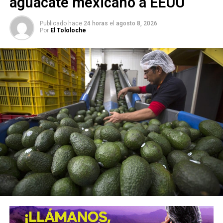
aguacate mexicano a EEUU
Publicado hace
24 horas
el
agosto 8, 2026
Por
El Tololoche