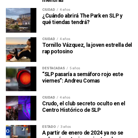
CIUDAD
4 años
¿Cuándo abrirá The Park en SLP y
qué tiendas tendrá?
CIUDAD
4 años
Tornillo Vázquez, la joven estrella del
rap potosino
DESTACADAS
5 años
“SLP pasaría a semáforo rojo este
viernes”: Andreu Comas
CIUDAD
4 años
Crudo, el club secreto oculto en el
Centro Histórico de SLP
ESTADO
3 años
A partir de enero de 2024 ya no se