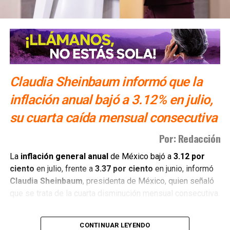
El equipo legal del exgobernador se acogió a la duplicidad
del término constitucional, por lo que la resolución sobre
su vinculación a proceso se definirá la próxima semana. En
su intervención frente a la autoridad judicial, el
exmandatario estatal manifestó su postura ante los
Claudia Sheinbaum informó que la
señalamientos del Ministerio Público de la Federación:
“
Ayer fui detenido a las 10 de la mañana después de
inflación anual bajó a 3.12% en julio,
12 años de la desaparición de los normalistas… Nunca
su cuarta caída mensual consecutiva
me he escondido
“.
Por: Redacción
También lee:
Detienen al ex gobernador Angel Aguirre por
caso Ayotzinapa
La
inflación general anual
de México bajó a
3.12 por
ciento
en julio, frente a
3.37 por ciento
en junio, informó
Claudia Sheinbaum
, presidenta de México, quien señaló
que se trata de la cuarta disminución mensual consecutiva.
Durante la conferencia matutina “Las mañaneras del
CONTINUAR LEYENDO
pueblo”, Sheinbaum atribuyó la baja a los acuerdos