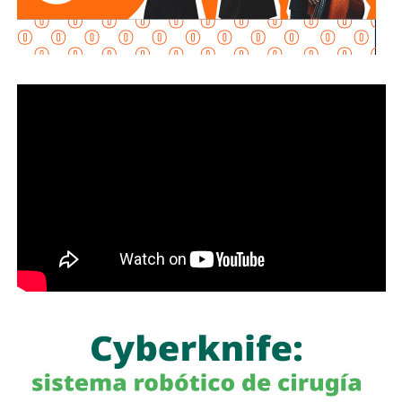
mercado (…) quien comercializa gasolina, diésel, la
canasta PACIC, el jitomate, acuerda este esquema que nos
permite disminuir los precios. Es un esfuerzo muy
importante”, explicó.
La presidenta reconoció que existen variaciones
estacionales que pueden afectar los precios de frutas y
verduras según la temporada, pero afirmó que, sin el
PACIC ni el acuerdo de combustibles, “la inflación estaría
por lo menos al doble”.
También lee:
Fiscalía indaga a policías municipales en
punto de venta de drogas