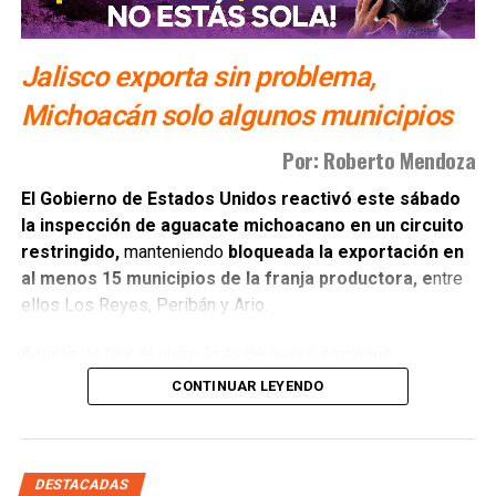
Jalisco exporta sin problema,
Michoacán solo algunos municipios
Por: Roberto Mendoza
El Gobierno de Estados Unidos reactivó este sábado
la inspección de aguacate michoacano en un circuito
restringido,
manteniendo
bloqueada la exportación en
al menos 15 municipios de la franja productora, e
ntre
ellos Los Reyes, Peribán y Ario.
A partir de hoy, el único fruto de nuevo empaque
autorizado para revisión por parte de las autoridades
CONTINUAR LEYENDO
estadounidenses es el originario d
e Tancítaro,
Tacámbaro, Uruapan y el corredor geográfico
ubicado entre Morelia y Pátzcuaro.
DESTACADAS