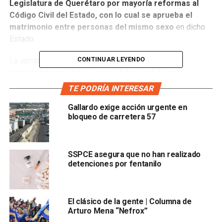
Legislatura de Querétaro por mayoría reformas al
Código Civil del Estado, con lo cual se aprueba el
matrimonio entre personas del mismo sexo
en dicho
Estado.
CONTINUAR LEYENDO
La aprobación que
se dio a puerta cerrada y sin
transmisión en redes sociales fue con 21 votos a
favor y solo cuatro en contra.
TE PODRÍA INTERESAR
Gallardo exige acción urgente en
bloqueo de carretera 57
SSPCE asegura que no han realizado
detenciones por fentanilo
Votaron en contra la diputada independiente Elsa Méndez
El clásico de la gente | Columna de
Álvarez y la diputada María Concepción Herrera Martínez,
Arturo Mena “Nefrox”
de Querétaro Independiente y abandonaron la sesión