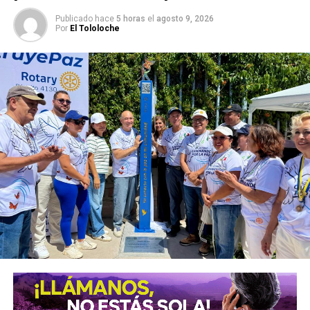
semejante rito como de aquelarre.
Publicado hace
5 horas
el
agosto 9, 2026
Por
El Tololoche
Que nadie sabe y que nadie supo quién lo hace y con qué
recursos, pero aseguran que
se han visto a albañiles y
material de construcción “incuantificable” e
irrastreable de una obra de la que
–cuenta la leyenda-
todos guardan silencio sepulcral.
Siga leyendo bajo su propio riesgo, Culto Público, porque
si esos misteriosos eventos le han puesto la piel de
gallina, lo que a continuación le relataré quizás no lo deje
dormir hoy por la noche. Que conste que le recomiendo y
advierto tener a la mano una estampita de un
“Detente Satanás” o una imagen bendita de San
Benito.
Voces y cuenta cuentos han circulado en lo quedito, con
sigilo pero también con bastante solemnidad de la que da
miedo
, que las obras del Parque Tangamanga I están