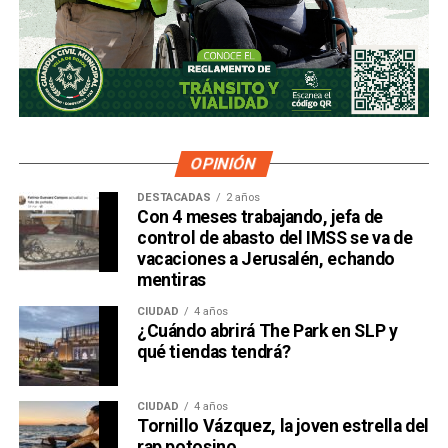
OPINIÓN
DESTACADAS
2 años
Con 4 meses trabajando, jefa de
control de abasto del IMSS se va de
vacaciones a Jerusalén, echando
mentiras
CIUDAD
4 años
¿Cuándo abrirá The Park en SLP y
qué tiendas tendrá?
CIUDAD
4 años
Tornillo Vázquez, la joven estrella del
rap potosino