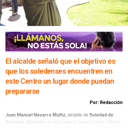
Cae en Soledad presunto ladrón de tiendas en
Soledad
NO TE PIERDAS
Soledad promueve turismo vitivinícola
El alcalde señaló que el objetivo es
que los soledenses encuentren en
este Centro un lugar donde puedan
prepararse
Por: Redacción
Juan Manuel Navarro Muñiz,
alcalde de
Soledad de
Graciano Sánchez,
destacó que el nuevo Centro Integral