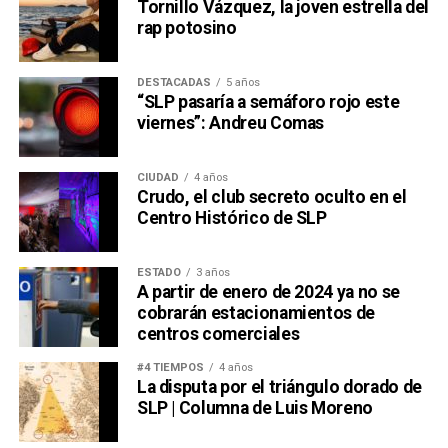
Tornillo Vázquez, la joven estrella del
rap potosino
DESTACADAS
5 años
“SLP pasaría a semáforo rojo este
viernes”: Andreu Comas
CIUDAD
4 años
Crudo, el club secreto oculto en el
Centro Histórico de SLP
ESTADO
3 años
A partir de enero de 2024 ya no se
cobrarán estacionamientos de
centros comerciales
#4 TIEMPOS
4 años
La disputa por el triángulo dorado de
SLP | Columna de Luis Moreno