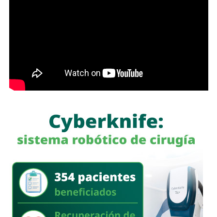
, señaló que esta estrategia también ha contribuido a
disminuir los registros extemporáneos, además de
facilitar la continuidad de la atención médica de los recién
nacidos al contar oportunamente con su documentación
oficial.
La funcionaria añadió que el módulo también brinda
atención a familias de nacionalidad extranjera y puede
realizar registros de nacimiento de menores que no
necesariamente hayan nacido en el Hospital General,
siempre que sus padres acudan a realizar el trámite.
El Ayuntamiento invitó a la población a aprovechar este
servicio, ya que el personal ofrece orientación durante
todo el proceso para que las familias obtengan el acta de
nacimiento de manera ágil y sin contratiempos.
También lee:
Soledad proyecta entregar 500 escrituras
durante 2026 para regularizar el patrimonio de familias