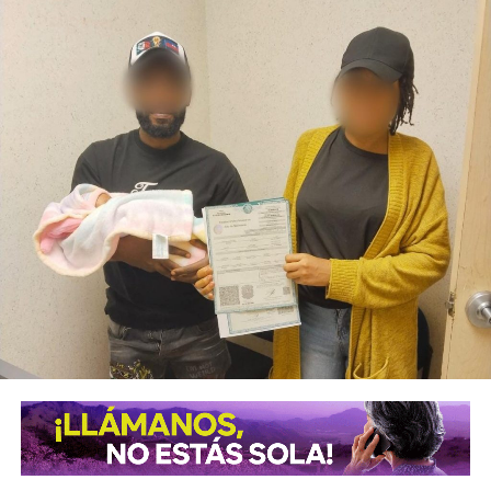
cuadrados de construcción, diseñada para ofrecer áreas
dignas de capacitación, deporte, convivencia y recreación
para las familias soledenses. Este complejo laboral
también ofrecerá atención médica gratuita con
consultorios de atención básica.
El
Centro Integral para la Capacitación y el Deporte
contará con aulas, talleres, áreas verdes, espacios
deportivos, juegos infantiles, aparatos de ejercicio, salón
de baile y zonas recreativas, con la posibilidad de ofrecer
más de 12 talleres y oficios diversos. Mientras tanto,
avanza la segunda etapa de construcción en materia
deportiva que incluirá dos canchas de futbol y básquetbol