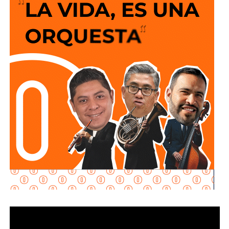
el hospital
, evitando traslados y agilizando el acceso a
este documento oficial.
De acuerdo con el Gobierno Municipal, el servicio opera en
coordinación con el
Registro Nacional de Población
(RENAPO)
y busca facilitar el trámite, especialmente para
familias provenientes de comunidades alejadas o para
aquellas cuyos bebés requieren atención médica
especializada.
La titular de la Oficialía Cuarta del Registro Civil,
María
Isabel Navarrete Pérez