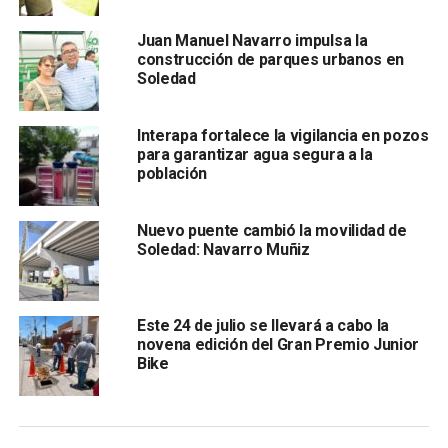
Cardona Reyna, y otras autoridades municipales y civiles;
Juan Manuel Navarro impulsa la
las y los asistentes disfrutaron de esta tradición
construcción de parques urbanos en
gastronómica con todos sus acompañamientos
Soledad
tradicionales: frijoles refritos, cueritos, aguacate, cebolla,
crema y queso que complementaron la experiencia
Interapa fortalece la vigilancia en pozos
culinaria.
para garantizar agua segura a la
población
La alcaldesa,
Araceli Martínez Pérez
se dijo contenta y
orgullosa de que Soledad sea parte en este magno evento
Nuevo puente cambió la movilidad de
en el que Soledad ha dado muestra de su platillo
Soledad: Navarro Muñiz
emblemático, el cual contó con buena logística.
Este 24 de julio se llevará a cabo la
novena edición del Gran Premio Junior
Bike