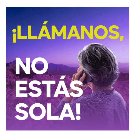
procesamiento ilegal de hidrocarburos.
Según la institución, el desmantelamiento de estos
centros clandestinos representa un golpe a las
estructuras logísticas y financieras dedicadas al mercado
ilícito de combustibles, una actividad que genera pérdidas
millonarias para el Estado y representa riesgos para la
infraestructura energética nacional.
Las autoridades señalaron que las investigaciones
continúan para identificar a las personas responsables de
operar estos inmuebles, así como las posibles redes
criminales relacionadas con el procesamiento y
distribución ilegal de combustibles.
También lee:
Tangamanga prevé refuerzo con Guardia Civil
tras dos su1c1d10s