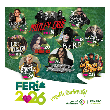
completas de producción para hidrocarburos, alrededor de
40 mil litros de petróleo crudo y diésel
, además de
muestras de ácido sulfúrico, hidrocarburos y diversa
documentación relacionada con la operación del sitio.
Las investigaciones también permitieron ejecutar cateos
en Tizayuca, Hidalgo, y Cuautla, Morelos.
En Hidalgo fueron asegurados más de
456 mil litros
de un
líquido que podría corresponder a hidrocarburos o
productos químicos utilizados para su procesamiento,
mientras que en Morelos se localizaron documentos,
talones de cheques y muestras obtenidas de diversos
contenedores.
La Fiscalía General de la República informó que estos
operativos forman parte del
Plan Estratégico de
Procuración de Justicia 2026-2029
, cuyo objetivo es
combatir los delitos de alto impacto, entre ellos el robo y