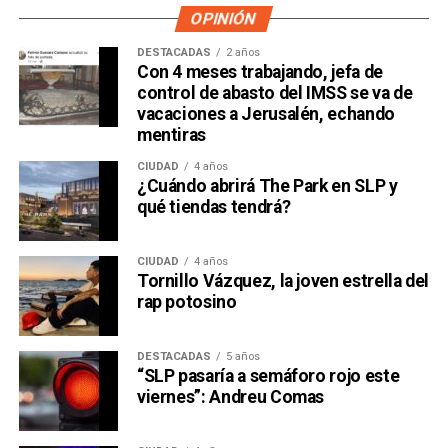
OPINIÓN
DESTACADAS
2 años
Con 4 meses trabajando, jefa de
control de abasto del IMSS se va de
vacaciones a Jerusalén, echando
mentiras
CIUDAD
4 años
¿Cuándo abrirá The Park en SLP y
qué tiendas tendrá?
CIUDAD
4 años
Tornillo Vázquez, la joven estrella del
rap potosino
DESTACADAS
5 años
“SLP pasaría a semáforo rojo este
viernes”: Andreu Comas