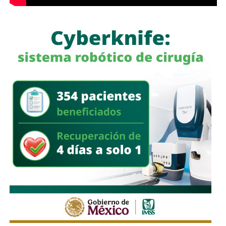
roscadora para tuberías, equipo de cómputo, una
camioneta tipo pick up
, documentación diversa y
alrededor de 40 cinchos de seguridad para escotillas de
pipas, utilizados comúnmente en el transporte de
combustibles.
En un segundo cateo, realizado en la comunidad de
Laguna de San Vicente
, también en territorio potosino, la
FGR aseguró otro inmueble donde presuntamente operaba
un centro de procesamiento ilegal de hidrocarburos.
Ahí fueron encontrados
18 tanques verticales
, dos líneas