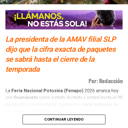
en relleno intermunicipal
NO TE PIERDAS
Se reducirá jornada escolar por altas temperaturas:
SEGE
La presidenta de la AMAV filial SLP
dijo que la cifra exacta de paquetes
se sabrá hasta el cierre de la
temporada
Por: Redacción
La
Feria Nacional Potosina (Fenapo)
2026 arranca hoy
con
Guanajuato
como estado invitado y estará hasta el 30
de agosto, con la meta de superar los
siete millones
de
visitantes de la edición anterior.
CONTINUAR LEYENDO
Daniela Alejandra Alonso Barrón
, presidenta de la