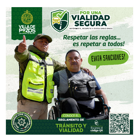
accionista; y hace unas semanas, se acabó se consolidar.
El pasado mes de junio, como parte de un aumento de
capital de alrededor de 7 mil millones de pesos aprobado
por los accionistas de Televisa, la empresa informó que l
a
participación de Martínez podría llegar a 22.3% una
vez se conviertan las obligaciones que compró, lo
que lo convertiría en el mayor accionista individual de
la compañía.
Esa conversión todavía no ocurre: se proyecta para 2027.
Azcárraga ha reducido considerablemente sus acciones
de la compañía, aunque conserva (vía un fideicomiso
familiar y una clase especial de acciones) el control formal
del voto de la empresa, independientemente de cuánto
capital tenga cada quien. En resumidas cuentas, aunque
Emilio Azcárraga tiene el poder de decisión
,
el mismo
financiero que reparte el control de El Realito con los
dos hombres más poderosos de Televisa está, al
mismo tiempo, camino a convertirse en el mayor