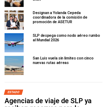
(Ricardo Gallardo Cardona)
. Esta gestión
nos motiva
mucho y nos compromete
por supuesto a estar todavía
Designan a Yolanda Cepeda
más preparados
para seguir recibiendo a más
coordinadora de la comisión de
turistas”.
promoción de ASETUR
SLP despega como nodo aéreo rumbo
al Mundial 2026
San Luis vuela sin limites con cinco
nuevas rutas aéreas
Cepeda Echavarría compartió que estos vuelos también
servirán como alternativa a paisanos que desean
reunirse con sus familias en la entidad potosina,
de
manera más inmediata.
ESTADO
Agencias de viaje de SLP ya
La secretaria de Turismo estatal explicó que
preliminarmente se conoce que no serán frecuencias