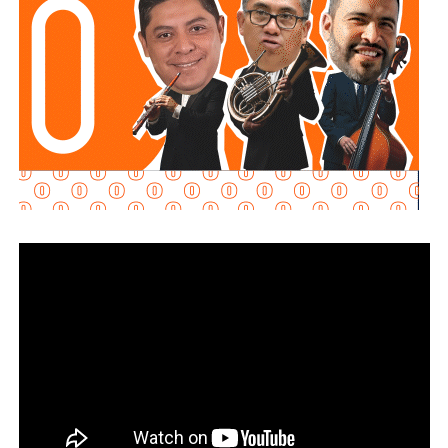
Martínez Guzmán
, en sociedad con la cúpula de
Grupo
Televisa.
Aquos El Realito es una sociedad integrada por
Aqualia
Gestión Integral de Agua
(44%) y
Aqualia
Infraestructura
(5%), filiales del grupo español
FCC
;
Conoinsa
(50.999%), filial de
Empresas ICA
; y
Servicios
de Agua Trident
(0.001%), filial de la japonesa
Mitsui
.
El bloque Aqualia (49% del consorcio) responde, en última
instancia, a Carlos Slim: de acuerdo con registros
financieros citados por Bankinter y El Economista en
octubre de 2025, Slim controla 81.46% de FCC de forma
directa y otro 7.247% a través de Operadora Inbursa de
Fondos de Inversión. FCC, a su vez, mantiene 51% de
Aqualia después de vender 49% de esa filial al fondo
australiano
IFM Investors
.