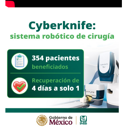
Históricamente propiedad de la familia Koplowitz,
FCC se
consolidó como una de las constructoras más
importantes de España
, pero fue acumulando una deuda
que la dejó al borde de la quiebra a mediados de la década
pasada, hasta que
el ingeniero Slim inyectó el capital
necesario para salvar a la compañía y convertirse en
su principal accionista
. Desde su llegada, se han hecho