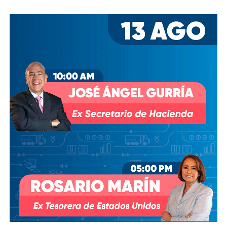
las investigaciones por el presunto soborno a ejecutivos
de la FIFA para asegurar los derechos del Mundial, fueron
ellos dos quienes asumieron el puesto de
Co-
Presidentes Ejecutivo
s.
Su relación con Martínez no se limita a Empresas ICA
,
pues desde octubre de 2024 (justo unos días antes del
cambio en la presidencia) el oriundo de Monterrey
ha
comprado, además, acciones de la propia Televisa
.
Empezó con 7.8%, lo que lo volvió su tercer mayor