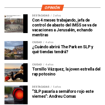
dueño accionario de la propia televisora.
OPINIÓN
DESTACADAS
2 años
Con 4 meses trabajando, jefa de
control de abasto del IMSS se va de
vacaciones a Jerusalén, echando
mentiras
CIUDAD
4 años
¿Cuándo abrirá The Park en SLP y
qué tiendas tendrá?
CIUDAD
4 años
Tornillo Vázquez, la joven estrella del
David Martínez es apodado coloquialmente como “
El
rap potosino
Fantasma de Wall Street
”, y ha adquirido un poder
inmenso en Latinoamérica, especialmente en Argentina,
DESTACADAS
5 años
donde ha servido como negociador para la deuda nacional
“SLP pasaría a semáforo rojo este
y en 2017, fue considerado por Forbes como el hombre
viernes”: Andreu Comas
más rico de dicho país. El regiomontano tiene un historial