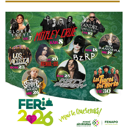
con proyectos de la talla de la remodelación del
Estadio
Santiago Bernabéu
del Real Madrid y de la ampliación
del
Metro de Nueva York
.
El vínculo de Slim con El Realito no se limita a su
participación como socio operador. La propia constructora
de Carlos Slim,
Carso Infraestructura y Construcción
(CICSA)
, fue la que diseñó y construyó físicamente la
presa, bajo un contrato adjudicado en 2008. Así lo
documenta el propio sitio de CICSA, que enlista la obra en
su portafolio de proyectos de agua, junto con reportes de
la revista
Expansión
y los reportes anuales de Grupo
Carso, que reportan el avance de la construcción en 2008 y
su conclusión en 2012. Es decir:
antes de cobrar por
operar el acueducto, Slim ya había cobrado por
levantarlo.
El otro bloque,
Conoinsa/Empresas ICA
(50.999% del
consorcio, la porción mayor), no es de Slim (o no del todo).