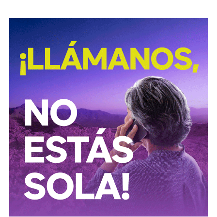
Según documentó el periodista Mathieu Tourliere en un
reportaje de investigación para la revista
Proceso
(15 de
marzo de 2025), con actas de asamblea y registros
públicos,
el conglomerado ICA lo controla desde el
rescate financiero de 2016-2018 el financiero
regiomontano David Martínez Guzmán
, vía vehículos
de Luxemburgo ligados a su fondo
Fintech Advisory
, en
sociedad con
Bernardo Gómez
y
Alfonso de Angoitia
,
los dos copresidentes de Grupo Televisa.
La estructura accionaria de ICA Tenedora se ha modificado
con el tiempo: tras la venta a la francesa Vinci, en
diciembre de 2022, de la participación conjunta en Grupo
Aeroportuario Centro Norte (OMA), quedó en
30% para
Martínez y 23.95% para cada uno de los dos
ejecutivos de Televisa
y un 1.2% de Control Empresarial
de Capitales, filial de Grupo Carso de Carlos Slim, es decir,
el propio Slim también tiene una participación minoritaria,
aunque simbólica, dentro del bloque de ICA.