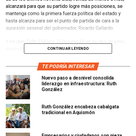
alcanzará para que su partido logre más posiciones, se
mantenga como la primera fuerza política del estado y
hasta alcanza para ser el punto de partida de cara a la
sucesión sexenal del gobernador, Ricardo Gallardo.
Y es que, Culto Público: El dos mil 24 en su dos de junio,
esconde al dos mil 27.
CONTINUAR LEYENDO
Hijos de mis conclusiones aventuradas,
durante el
TE PODRÍA INTERESAR
periodo de campañas, que concluyen hoy a la media
noche, los números respecto a las fórmulas del senado
Nuevo paso a desnivel consolida
liderazgo en infraestructura: Ruth
fueron cuidados con celo.
González
Y cómo no iban a serlo, si
de eso depende la posición
que juegue San Luis en los próximos tres años con el
Ruth González encabeza cabalgata
gobierno federal.
tradicional en Aquismón
Aunque mediciones se tuvieron a diario según me
confiaron algunas fuentes,
solo fueron dos casas
Empresarios y ciudadanos son pieza