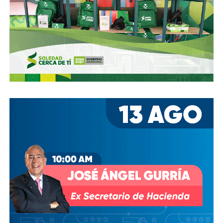
zona, que necesitan mantenimiento
, y luego dense una
vuelta por la ciudad:
hay banquetas que son
estacionamientos, hay ciclovías intransitables, hay
peatones en riesgo
porque los conductores no siguen el
reglamento.
En pocas palabras,
bajemos todos la velocidad… en
todo, hay topes
.
También lee:
Arrancó la carrera, todos la van perdiendo |
Columna de Haniel Valdés