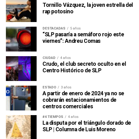
Tornillo Vázquez, la joven estrella del
rap potosino
DESTACADAS
5 años
“SLP pasaría a semáforo rojo este
viernes”: Andreu Comas
CIUDAD
4 años
Crudo, el club secreto oculto en el
Centro Histórico de SLP
ESTADO
3 años
A partir de enero de 2024 ya no se
cobrarán estacionamientos de
centros comerciales
#4 TIEMPOS
4 años
La disputa por el triángulo dorado de
SLP | Columna de Luis Moreno