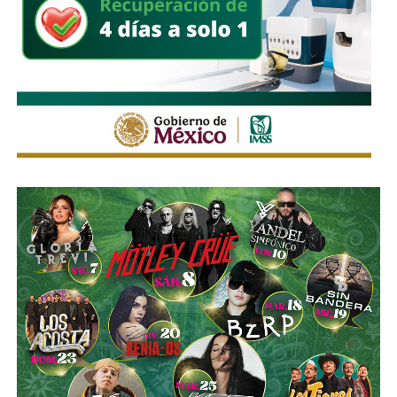
La Avenida Chapultepec tiene varias señales que indican
que el
límite de velocidad es de 50 km/h
, algunas casi
borradas -ahí te encargo, Ayuntamiento- pero en los
videos que circularon de autos voladores,
en ninguno de
los casos, la velocidad del vehículo estaba por debajo
del límite permitido
.
Sí hubo un fallo grande por parte de las
autoridades
viales municipales que no anunciaron a tiempo el tope
y no colocaron la señal hasta que ya estaba listo el muro