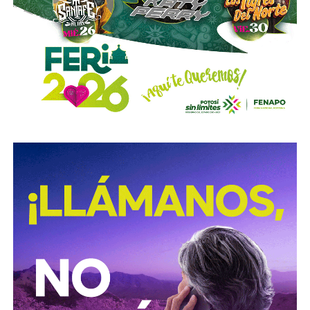
de los tormentos.
Sigue existiendo tardanza por parte de estas mismas
autoridades para
repintar o rescatar las señales que
no solo ahí, sino en toda la ciudad, están mal pintadas,
opacas, mal colocadas o tapadas por árboles
.
Los medios que
compartieron videos, que criticaron al
gobierno municipal, que incitaron al odio de
conductores hacia peatones
(como si eso no fuera pan
de cada día), ¿por qué no acompañaron sus post con un
“circule con cuidado”, “cumpla con lo establecido”,
“respete al peatón”?
A mis colegas de los medios: falta para el 2027, no
empecemos desde ya a
querer caerle mejor al que
todavía no saben si va a seguir en el poder
, hagamos
periodismo útil, no crítica en busca de likes.
Conductores:
respeten al peatón.
Peatones:
no usen el