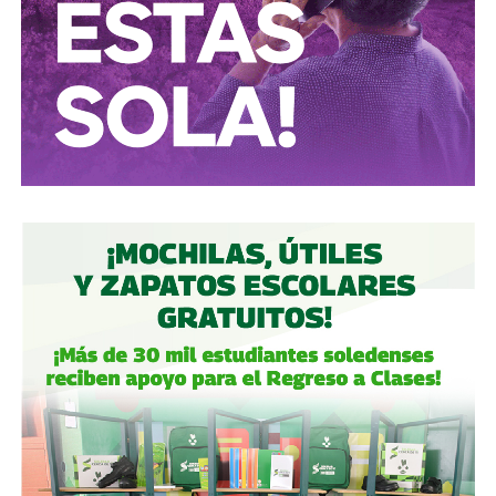
móvil mientras cruzan las calles, ni intenten ganarle al
semáforo.
Ciclistas:
hay solo 3 ciclovías, pero usémoslas
correctamente.
Autoridades:
hagan su trabajo, pero háganlo bien, y no
descuiden lo que hicieron antes por centrarse solo en
obras nuevas.
Gobierno estatal:
la obra municipal es para que las
personas se sientan más seguras entrando a un parque
bajo su cuidado, para evitar accidentes en una calle, de una
ciudad que también es parte del estado.
Gobierno municipal:
no se apresuren por hacer cosas
solo de cara a la contienda electoral, échenle ganas y
háganlas bien, respeten los tiempos, informen
oportunamente a los usuarios de las vialidades.
Ya aprovechando,
revisen las señales de tránsito de la