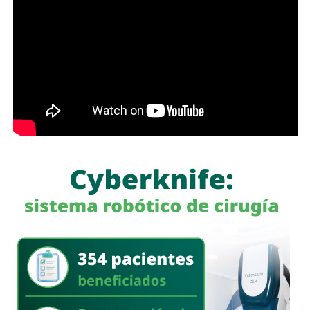
whitexican o retrógrado y termine llamando “pobre” al que
camina, tómese los 30 minutos que tarda en cada
semáforo para respirar y léame con la mente un poco
menos cerrada.
Las primeras quejas llegaron porque
no había señalética
para avisarle a los conductores que había una barda
en medio de la calle
, pero la mayoría de los que piden la
señal con el aviso son los mismos que, a propósito, no
ven las que sí están, esas que indican un máximo en la
velocidad, o
ser cortés con los peatones que intentan
cruzar
.
Señales faltan más, como una que indique para qué o
quién es el carril central de Chapultepec
, que en
realidad nadie lo sabe a ciencia cierta, otras en toda la
ciudad, las
que avisen que la ciclovía no es para que se
estacionen autos de los negocios de Carranza o
Himno Nacional
.