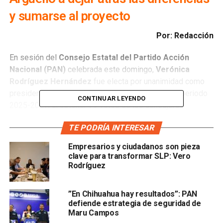
y sumarse al proyecto
Por: Redacción
En sesión del
Consejo Estatal del Partido Acción
Nacional (PAN)
celebrada este domingo,
Verónica
Rodríguez Hernández
fue electa por unanimidad como
presidenta del C
omité Directivo Estatal
para el periodo
CONTINUAR LEYENDO
2025-2027, al obtener 79 votos de los consejeros
presentes.
TE PODRÍA INTERESAR
La asamblea contó con la participación de más del 80% de
Empresarios y ciudadanos son pieza
la militancia convocada, y se desarrolló con la presencia
clave para transformar SLP: Vero
de un delegado del Comité Ejecutivo Nacional, en un
Rodríguez
proceso ordenado y con amplia representación interna.
”En Chihuahua hay resultados”: PAN
La nueva dirigencia del
Comité Directivo Estatal
quedó
defiende estrategia de seguridad de
conformada de la siguiente manera: Presidenta: Verónica
Maru Campos
Rodríguez Hernández; Secretario General: Carlos Enrique