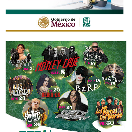
cañerias de
pato-notas
quiere reclamar algo, el trámite es
Con la reforma aprobada, el marco regulatorio estatal
bien simple:
quitarse la máscara.
Hablar de frente y
incorpora medidas adicionales dirigidas a mejorar la
hacerse responsable de sus publicaciones de manera
seguridad de quienes utilizan motocicletas y
retroactiva.
Los espero, yo no tengo prisa, confío en su
motonetas,
atendiendo principios y estándares
profunda intolerancia al ego herido.
nacionales e internacionales en materia de movilidad y
seguridad vial.
Ahora, lo que hace posible este cambio no es solo un
arranque de valentía ni mi despertar ese de madrugada.
La utilización de luces encendidas de manera permanente
y de elementos luminosos o reflejantes permitirá facilitar
Detrás de estos cambios, nuestro medio empieza a
la identificación de estos vehículos por parte de los
operar una infraestructura de inteligencia artificial
demás conductores, particularmente durante la noche, en
diseñada para hacer lo que ningún equipo humano puede
zonas con poca iluminación o ante condiciones que
hacer todos los días con todo lo que se publica: leer la
reduzcan la visibilidad.
información, desarmarla, extraer los datos cuando se
detecten , y cruzarlos contra la memoria de lo que ya se
La diputada Sánchez López señaló que estas
dijo antes.
disposiciones representan una medida preventiva
orientada a proteger la vida de las personas motociclistas,
La máquina recuerda lo que luego el poder confía en que
disminuir la posibilidad de accidentes y reducir la
se nos olvide.
Esa será su función y también su límite:
gravedad de las lesiones y fallecimientos derivados de