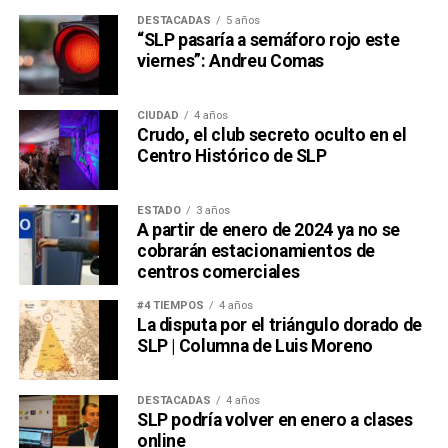
DESTACADAS
5 años
“SLP pasaría a semáforo rojo este
viernes”: Andreu Comas
CIUDAD
4 años
Crudo, el club secreto oculto en el
Centro Histórico de SLP
ESTADO
3 años
A partir de enero de 2024 ya no se
cobrarán estacionamientos de
centros comerciales
#4 TIEMPOS
4 años
La disputa por el triángulo dorado de
SLP | Columna de Luis Moreno
DESTACADAS
4 años
SLP podría volver en enero a clases
online