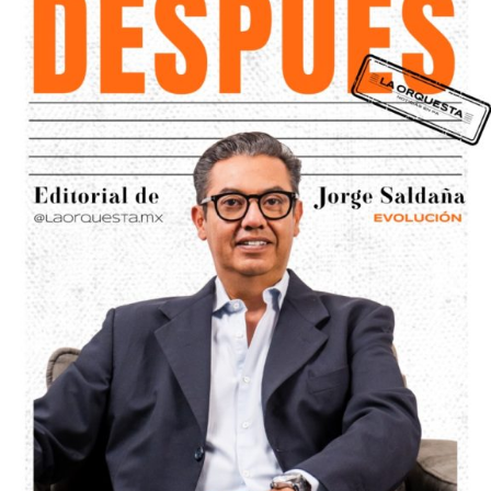
ARTÍCULOS RELACIONADOS:
COMITÉ DIRECTIVO ESTATAL
CONSEJO ESTATAL DEL PARTIDO ACCIÓN NACIONAL (PAN)
VERÓNICA RODRÍGUEZ HERNÁNDEZ
SIGUIENTE
Villa de Pozos impulsa incentivos para
contribuyentes
NO TE PIERDAS
Gobierno prepara a jóvenes para entrar a la UASLP