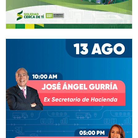
cualquier cosa como noticia,
sin cuestionarla y -lo que
es peor- asumirla como verdad.
Se le atribuye a Mark Twain la afirmación:
“Lo que te
mete en problemas no es lo que no sabes, es lo que
crees que sabes con certeza… y resulta no ser
cierto”. Así nos está pasando.
El remedio no lo tenemos, pero primero hubo fiebre
que paracetamol. El termómetro está a reventar y a
la vista de todos.
Una cosa más, Culto Público y con esto cierro:
En lo
seguro no hay misterio, y cuando no hay camino…”se
hace camino al andar “ escribió Antonio Machado.
Por lo tanto, seguro que nos llamarán locos, (lo bueno es
que la cordura nos cae gorda y a mi me han dicho más feo)
seguro incomodaremos a algunos o a muchos,
seguro habrá tropiezos y errores.