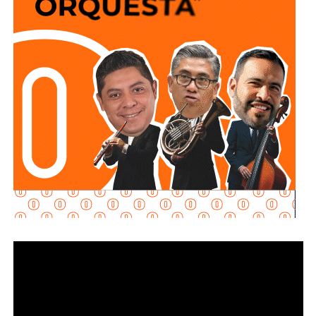
La tercera,
y esta va con dedicatoria:
existe en San Luis
reflejantes que contribuyan a incrementar su
Potosí —y en todo el país— una fauna de páginas que se
visibilidad y la del vehículo durante su circulación,
hacen llamar medios pero a las que en realidad no se
especialmente en condiciones de baja iluminación.
puede llamar por ningún nombre, porque son anónimas.
Además la disposición también señala que las personas
Son
esas páginas que escriben sincronizadas como si
conductoras deberán cumplir con las demás medidas de
les mandaran guión
. No usan método periodístico, usan
seguridad previstas en la legislación estatal.
adjetivos, conjeturas y afirmaciones sin comprobar.
Ellos
no quieren informar: quieren atacar sin honor,
todos
La diputada Brisseire Sánchez López, explicó que
conocemos a alguno y todos sabemos que esas
cañerías
mantener las luces encendidas permite incrementar
de publicaciones
tienen sus villanos favoritos y sus
la visibilidad de las motocicletas ante otros usuarios
mecenas invisibles
(entre comillas, subrayado y en
de la vía
, debido a que por sus dimensiones pueden ser
rojo…no son invisibles aunque así lo crean)
menos perceptibles que otros vehículos, particularmente
durante determinadas condiciones de circulación.
A esos no los voy a poner en duda, porque duda no tengo:
no sirven para nada excepto para generar ruido,
Señaló que esta medida se encuentra contemplada dentro
polarización y satisfacer los vacíos emocionales de
de estándares internacionales de seguridad vial, entre
sus autores y sus patrocinadores.
ellos los establecidos en la
Convención de Viena sobre
la Circulación Vial, d
e la que México forma parte, y tiene