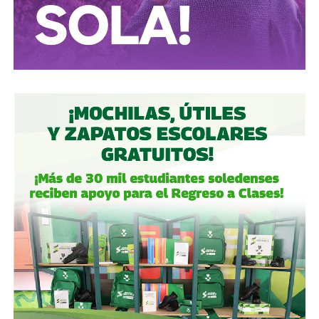
paró y donde han iniciado, nacido y generado hombres,
mujeres, movimientos, piezas y talentos de valor
universal.
Sin embargo,
la vieja enfermedad de la repetición
informativa y de la construcción deliberada de
narrativas y relatos mediáticos desde el poder,
mismos que obedecen al piramidal filtro del discurso
occidental de producción, consumo y miedo,
no es un
problema exclusivo ni de nuestro estado ni país, es un
asunto continental.
Y es que ese sistema
viejo como Matusalen
, junto a la
velocidad sin criterio de las herramientas a la mano,
el
peligroso scroll incuestionable,
el reto de informar en 4
palabras o detener al navegante en dos segundos, ha
generado dos cosas:
nuevas especies en el espectro
de la comunicación y el periodismo, y la desalmada
condena que nos depara si seguimos confundiendo