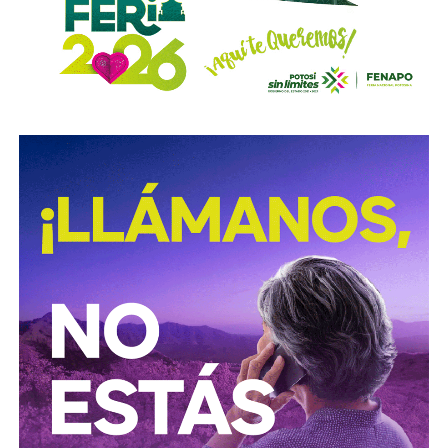
propone, pero un ser humano dispone.
Ninguna
siniestros viales.
evaluación, criterio o producto se publicará jamás sin el
cuidado de un periodista.
El día que eso se invierta, y
Con esta reforma, el Congreso del Estado fortalece las
dejemos todo a la maquina, entonces cierren esta
acciones de prevención y seguridad vial, promoviendo una
página porque ya no seremos nosotros. El periodismo
movilidad más segura para las personas que utilizan
o tiene alma, o deja de hablarle a los seres humanos
motocicletas y motonetas en San Luis Potosí.
perdiendo todo sentido.
También lee:
Deudores alimentarios podrían enfrentar
El primer paso de este camino tiene nombre y
se
cárcel por ocultar bienes en SLP
entregará desde mañana a un círculo muy reducido al
que mantendré en mis listas de difusión, lo bauticé
como “A Tiempo y Marcando el Ritmo”.
Ese es solo el inicio. Hay más productos en camino y
cambios estructurales que iremos anunciando conforme
estén listos —
no antes, porque aquí no vamos a
cometer el pecado que le señalamos al poder de
anunciar lo que todavía no existe.
Empezamos en San Luis Potosí, que es donde el águila