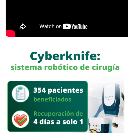
Escriben con coraje porque están enojados. Escriben con
como finalidad reducir los factores de riesgo asociados
miedo porque se sienten inferiores. Escriben insultos
con la circu lación de motocicletas.
porque se están proyectando.
Es la psicología básica de
la cobardía.
La legisladora destacó que, la Ley General de Movilidad y
Seguridad Vial establece la obligación de las autoridades
competentes de implementar medidas preventivas
orientadas a disminuir los factores de riesgo y garantizar,
en la mayor medida posible, la protección de la vida y la
A esa revisión le vamos a llamar
El Graznido del Pato
. No
integridad física de las personas durante sus
para darles importancia —lo último que merecen— sino
desplazamientos por las vías públicas.
para lo contrario: para que al menos
mi Culto Público y el
círculo rojo de este estado distinga a esos como lo
que son y lo poco que valen. Desestimarlos es justo.
Si algún dueño, patrocinador o autor escondido de estas