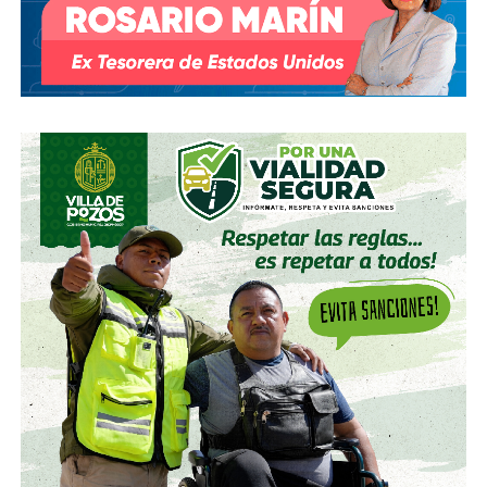
Lo que les prometo es que no habrá arrepentimiento
.
El afán es honesto. Desde La Orquesta quiero contribuir a
la construcción de un mástil, vela y timón con el que
el periodismo supere la tempestad en la que
estamos
, y que surque los mares de eso que chocará de
frente, fuerte y rapidísimo,
eso de lo que no tenemos
remota idea de lo que es, ni de lo cerca que pueda
estar, pero -les aseguro- viene.
Yo soy Jorge Saldaña.