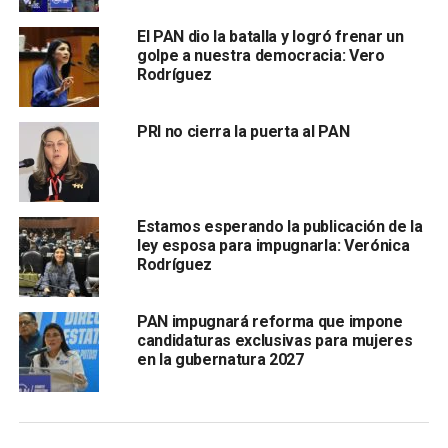
Dahud Uresti; Integrantes del CDE: Eugenia de Jesús Elías
El PAN dio la batalla y logró frenar un
Méndez, Manuela Salgado Venegas, Gabriela Betancourt
golpe a nuestra democracia: Vero
Dibildox, María del Carmen Vázquez Salinas, Santiago
Rodríguez
Zamanillo González Ramírez, Ulises Fabián Toro Reyna, y
Juan Marcos García Hernández.
PRI no cierra la puerta al PAN
Durante la asamblea, el exalcalde de la capital, Alejandro
Zapata Perogordo, expresó su respaldo a la nueva
presidenta y exhortó a la dirigencia a reencauzar el rumbo
Estamos esperando la publicación de la
del partido para ser una oposición responsable y
ley esposa para impugnarla: Verónica
reconstruir la confianza de la ciudadanía, con el objetivo de
Rodríguez
que Acción Nacional recupere la gubernatura del estado en
el 2027.
PAN impugnará reforma que impone
candidaturas exclusivas para mujeres
en la gubernatura 2027