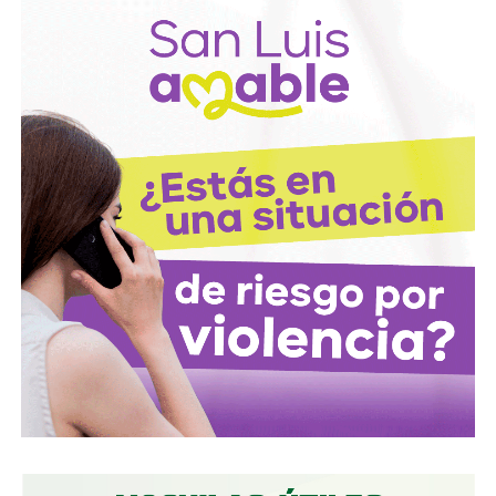
contra el Leicester City: la afición rival lo abucheó en cada
toque del balón.
En las Falkland,
su primo José Ardiles se
desempeñaba como piloto de caza, y acabó muriendo
en combate
sobre las islas semanas después. Fue el
primer piloto argentino en caer en la guerra. Ossie dejó
Inglaterra sin saber cuándo volvería, pero sería el primer
reflejo de
la relación directa que tendría la pelota con
las secuelas de las Malvinas.
La derrota en la guerra fue devastadora para un
pueblo que, similar a lo que aconteció en el Mundial
de 1978, recurrió al futbol para buscar la alegría que
la actualidad nacional le quitaba