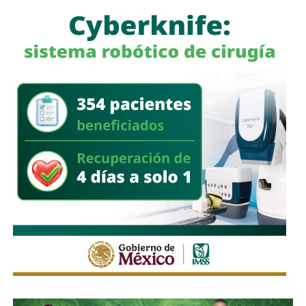
mayoría reclutas de 18 y 19 años
, muchos de provincias
tropicales del norte argentino,
sin entrenamiento para el
frío ni equipamiento suficiente
. Llegaron al invierno con
ropa inadecuada, mal alimentados, a veces abandonados
por sus propios oficiales que dormían en casas mientras
los reclutas se congelaban en trincheras.
Frente a ellos,
un ejército profesional que recorrió
13,000 kilómetros
para recuperar unas islas donde vivían
menos de dos mil personas.
El 2 de mayo de 1982,
el submarino británico HMS
Conqueror hundió al crucero ARA General Belgrano
cuando navegaba fuera de la zona de exclusión declarada
por Gran Bretaña.
Murieron 323 marinos argentinos
. Fue
el día más sangriento de la guerra y también su punto de
no retorno:
la flota sudamericana se retiró a sus
puertos y no volvió a salir
. Lo que quedaba de la guerra
se disputaría en tierra, con pibes que no sabían bien por