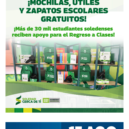
. El ídolo ya no iba a ser Mario Alberto Kempes como en
ese torneo ni mucho menos Videla o Galtieri. El héroe
albiceleste respondía al nombre de
Diego Armando
Maradona.
El 22 de junio de 1986, Cuartos de Final del Mundial de
México 86.
En el Estadio Azteca, ‘El 10’ metió dos
goles contra Inglaterra que explican más sobre
Argentina que cualquier libro de historia
. El primero fue
la mítica “
Mano de Dios
“. Diego saltó a disputar un balón
con el portero Peter Shilton, y ante su falta de estatura,
estiró la mano para acabar empujando la pelota a la red… el
árbitro lo dio por bueno.
El segundo, en el que gambeteó a cinco ingleses en 11
segundos, fue una obra maestra catalogada como
“El Gol