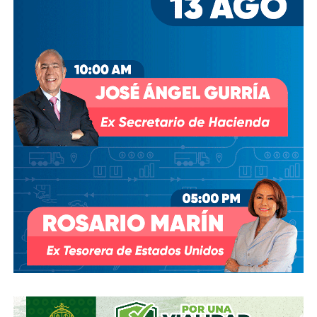
del Siglo”
. Ganaron 2-1. En un solo día,
el ‘Pelusa’ se
despachó dos de los tantos más icónicos en la
historia del futbol
, pero esos goles significaban mucho
más que el pase a Semifinales.
En su autobiografía, Maradona lo escribió sin tapujos:
“Aunque habíamos dicho antes del partido que el fútbol no
tenía nada que ver con la guerra de las Malvinas, sabíamos
que habían matado a muchos chicos argentinos ahí.
Los
mataron como pajaritos. Y eso era la revancha”.
Roberto Perfumo, ex jugador argentino, fue más claro
todavía: “
En 1986, ganarle a Inglaterra era suficiente.
Ganar el Mundial era secundario para nosotros
.
Ganarle a Inglaterra era nuestro verdadero objetivo.”
La herida no se cerró en 1986, pero tampoco en 1998,
cuando argentinos e ingleses se citaron en Octavos de
Final del Mundial de Francia. Un primer tiempo trepidante