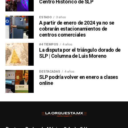
Centro Histórico de SLP
futbol, es que
ese peine hoy tiene la forma de un
boleto a la Final del domingo
.
ESTADO
3 años
También lee:
El Futbol Une al Mundo: Crónica de un Japón
A partir de enero de 2024 ya no se
vs Túnez
cobrarán estacionamientos de
centros comerciales
#4 TIEMPOS
4 años
La disputa por el triángulo dorado de
SLP | Columna de Luis Moreno
DESTACADAS
4 años
SLP podría volver en enero a clases
online