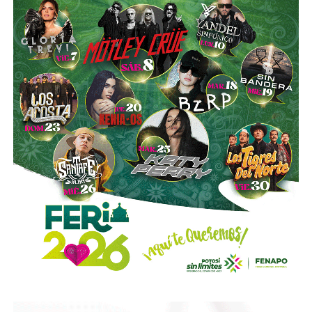
qué estaban ahí, contra soldados que sí.
El poeta Jorge Luis Borges, de ascendencia parcialmente
británica, lo vio desde Buenos Aires y dictaminó con su
ironía característica: “La guerra de las Malvinas es una
pelea entre dos calvos por un peine.” Tres años después
escribió el poema “Juan López y John Ward”, sobre dos
soldados ficticios (uno por bando) que mueren en las islas
sin haber cruzado una sola palabra. Los llamó víctimas de
“unas islas demasiado famosas.”
Al final, murieron 649 soldados argentinos y 285
británicos.
Argentina se rindió el 14 de junio de 1982
. El
Mundial de España comenzó al día siguiente. No hubo
pausa. No hubo luto colectivo.
Hubo futbol
.
El caso de Osvaldo Ardiles relató el conflicto como
ningún otro
. Jugador del Tottenham Hotspur, el día
después de la invasión jugó la semifinal de la Copa FA