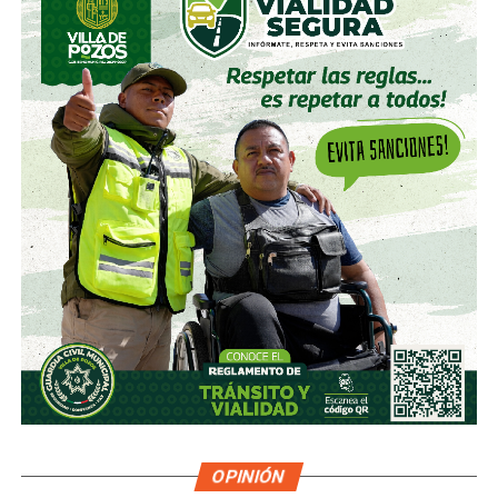
que acabó 2 por 2 tras un golazo de
Michael Owen
y un
icónico tanto de
Javier Zanetti
tras un tiro libre. La
segunda mitad quedaría marcada por
la expulsión del
entonces joven David Beckham por una patada al
‘Cholo’ Simeone que convertiría al ‘Spice Boy’ en
villano nacional por un buen rato
. Los sudamericanos
se acabarían imponiendo en penales.
El asunto menos se calmó en 2002, cuando en Corea-
Japón, el mismo
Beckham cobró el penal que eliminó a
Argentina en la Fase de Grupos
. Los de Marcelo Bielsa
se fueron a las primeras de cambio de un Mundial al que
llegaron como favoritos y,
por primera vez desde la
guerra, volvieron a caer ante los ingleses
en
semejantes instancias.
Simon Kuper, periodista y autor de
Football Against the
Enemy
—el libro que exploró cómo el fútbol canaliza
OPINIÓN
guerras y dictaduras en todo el mundo—, tituló su análisis