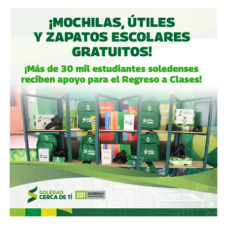
Gobierno estatal:
la obra municipal es para que las
personas se sientan más seguras entrando a un parque
bajo su cuidado, para evitar accidentes en una calle, de una
ciudad que también es parte del estado.
Gobierno municipal:
no se apresuren por hacer cosas
solo de cara a la contienda electoral, échenle ganas y
háganlas bien, respeten los tiempos, informen
oportunamente a los usuarios de las vialidades.
Ya aprovechando,
revisen las señales de tránsito de la
zona, que necesitan mantenimiento
, y luego dense una
vuelta por la ciudad:
hay banquetas que son
estacionamientos, hay ciclovías intransitables, hay
peatones en riesgo
porque los conductores no siguen el
reglamento.
En pocas palabras,
bajemos todos la velocidad… en
todo, hay topes
.