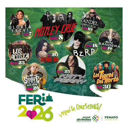
.
Sí hubo un fallo grande por parte de las
autoridades
viales municipales que no anunciaron a tiempo el tope
y no colocaron la señal hasta que ya estaba listo el muro
de los tormentos.
Sigue existiendo tardanza por parte de estas mismas
autoridades para
repintar o rescatar las señales que
no solo ahí, sino en toda la ciudad, están mal pintadas,
opacas, mal colocadas o tapadas por árboles
.
Los medios que
compartieron videos, que criticaron al