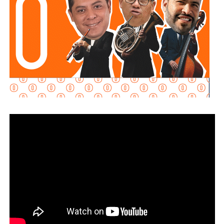
de prensa.
Pocas veces he visto medios cuestionar la constante
construcción de estructura cochista que lejos de mejorar la
movilidad, como dicen los boletines oficiales, tienden
solamente a
favorecer la velocidad
.
¿Quién se acuerda de los peatones? ¿Quién piensa
en el que quiere cruzar la calle sin tener que subirse
a un gigante de hierro de más de 6 metros de altura?
Antes de que lo invada un pensamiento clasista,
whitexican o retrógrado y termine llamando “pobre” al que
camina, tómese los 30 minutos que tarda en cada
semáforo para respirar y léame con la mente un poco
menos cerrada.
Las primeras quejas llegaron porque
no había señalética
para avisarle a los conductores que había una barda
en medio de la calle
, pero la mayoría de los que piden la