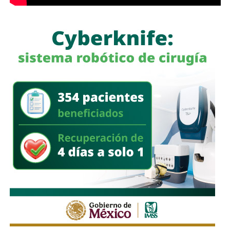
señal con el aviso son los mismos que, a propósito, no
ven las que sí están, esas que indican un máximo en la
velocidad, o
ser cortés con los peatones que intentan
cruzar
.
Señales faltan más, como una que indique para qué o
quién es el carril central de Chapultepec
, que en
realidad nadie lo sabe a ciencia cierta, otras en toda la
ciudad, las
que avisen que la ciclovía no es para que se
estacionen autos de los negocios de Carranza o
Himno Nacional
.
La Avenida Chapultepec tiene varias señales que indican
que el
límite de velocidad es de 50 km/h
, algunas casi
borradas -ahí te encargo, Ayuntamiento- pero en los
videos que circularon de autos voladores,
en ninguno de
los casos, la velocidad del vehículo estaba por debajo
del límite permitido