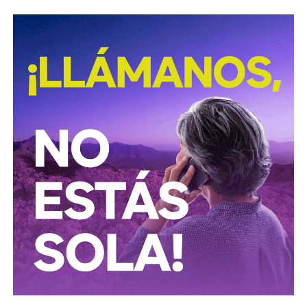
gobierno municipal, que incitaron al odio de
conductores hacia peatones
(como si eso no fuera pan
de cada día), ¿por qué no acompañaron sus post con un
“circule con cuidado”, “cumpla con lo establecido”,
“respete al peatón”?
A mis colegas de los medios: falta para el 2027, no
empecemos desde ya a
querer caerle mejor al que
todavía no saben si va a seguir en el poder
, hagamos
periodismo útil, no crítica en busca de likes.
Conductores:
respeten al peatón.
Peatones:
no usen el
móvil mientras cruzan las calles, ni intenten ganarle al
semáforo.
Ciclistas:
hay solo 3 ciclovías, pero usémoslas
correctamente.
Autoridades:
hagan su trabajo, pero háganlo bien, y no
descuiden lo que hicieron antes por centrarse solo en
obras nuevas.