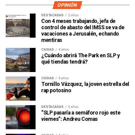
OPINIÓN
DESTACADAS
2 años
Con 4 meses trabajando, jefa de
control de abasto del IMSS se va de
vacaciones a Jerusalén, echando
mentiras
CIUDAD
4 años
¿Cuándo abrirá The Park en SLP y
qué tiendas tendrá?
CIUDAD
4 años
Tornillo Vázquez, la joven estrella del
rap potosino
DESTACADAS
5 años
“SLP pasaría a semáforo rojo este
viernes”: Andreu Comas