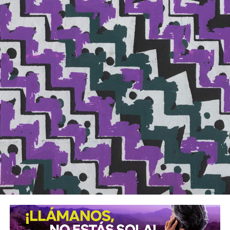
poquito
. Atiende al
slow down, you crazy child […] It’s
alright, you can afford to lose a day or two
de Billy Joel.
Viena seguirá ahí, tampoco se desplaza. Eres tú el
que da vueltas hasta perderse.
Lo trascendental está
ahí, eterno, sin atender a las modas, permaneciendo en
soledad, a sabiendas de que tarde o temprano todo vuelve
a su cauce. Y si no lo hace, eso es problema de los
demás, no tienes por qué rebajarte para acomodarte al
estruendo.
El cuadro que ya nadie mira en un rincón apartado en el
museo, hasta que un niño le echa un vistazo de la mano de
su madre.
Sin decir lo atesorará siempre en la
memoria, y cada paso en su vida llevará consigo un
fragmento de pintura mientras crece.
Sus propios
hijos atenderán a sus palabras y honrarán ese espacio
sagrado en años venideros. Serán legión, parte de las
minorías que salvan a una nación de la barbarie.