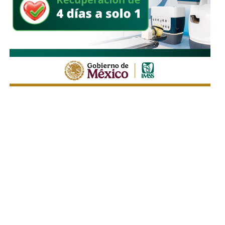
J.R. Martínez/Dr. Flash
Ambas situaciones que he presentado aquí: votar
motivado por el rencor y no salir a votar porque “no sirve
para nada”,
significan hacer de tripas corazón, o sea
poner la pasión en la cabeza y la razón en el corazón
y así todo se descompone.
Para que la democracia funcione se requiere que la
motivación de votar sea algo que está por encima de
nuestros intereses personales: nuestros hijos, nuestra
comunidad, nuestro entorno.
Salir a votar no puede ser
un asunto de la razón, menos aún de las razones
personales, sino de la pasión ciudadana, del amor por