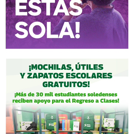
posible.
Yo creo que vamos bien,
si tomamos en cuenta que la
democracia se tarda unos 400 años en dar
resultados.
Querida culta lectora de
La Orquesta
,
que tenga felices
votaciones este domingo
También lee:
¿Existe la ciencia neoliberal? | Columna de
León García Lam