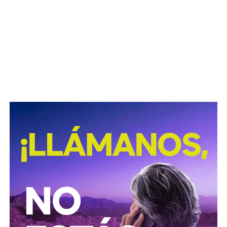
la patria, por la matria, por la familia. El resultado aquí
no es lo que importa, sino nuestra obligación a
participar.
¿Por quién votamos? Aquí debe entrar la razón
desapasionada. Votar por rencor o votar por conveniencia
personal no sirve para elegir al mejor gobernante. Lo que
se requiere,
en ese momento justo de estar a solas
con nuestra boleta y el crayón en la mano es razonar
fría y calculadoramente el sentido de nuestro voto.
Es el corazón quien levanta del sillón al elector, lo saca de
la comodidad de su casa y lo lleva a la casilla. Ya estando
en la mampara,
la razón toma la mano del votante y lo
hace elegir si no la mejor, la menos mala de las
opciones que tenemos. Después de que le marcan el
dedo con la famosísima tinta indeleble (por cierto,
invento mexicano) queda en el votante, una extraña
satisfacción de haber cumplido de la mejor manera