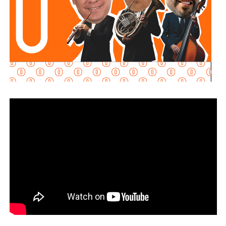
Señaló que esta infraestructura también genera mayor
confianza para las inversiones nacionales e
internacionales, al mejorar la conectividad entre las zonas
habitacionales, industriales y comerciales, consolidando a
San Luis Potosí como un destino estratégico para el
desarrollo económico.
“Desde hace cinco años comenzó la construcción de un
nuevo
San Luis Potosí,
donde las obras, los programas
sociales y las oportunidades llegan a las cuatro regiones
del estado. Hoy contamos con un
Circuito Potosí
moderno, nuevas carreteras, infraestructura educativa y
proyectos que están transformando la vida de las familias
potosinas”, expresó la Senadora del Partido Verde.