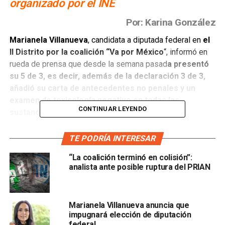
organizado por el INE
Por: Karina González
Marianela Villanueva
, candidata a diputada federal en
el
II Distrito por la coalición “Va por México
“, informó en
rueda de prensa que desde la semana pasad
a presentó
su 5 de 3, es decir, además de la declaración 3 de 3,
añadió su carta de antecedentes no penales y un
examen de toxicología negativo en todas las
CONTINUAR LEYENDO
sustancias.
La candidata de la coalición “Va por México” mencionó que
TE PODRÍA INTERESAR
cumplir con las declaraciones patrimonial, de intereses y
“La coalición terminó en colisión”:
de hacienda, además de la carta de antecedentes no
analista ante posible ruptura del PRIAN
penales y el examen de toxicología, abona a la
transparencia en el proceso electoral y permite que la
ciudadanía tenga conocimiento de quiénes son los
Marianela Villanueva anuncia que
candidatos y puedan emitir un voto consciente.
impugnará elección de diputación
federal