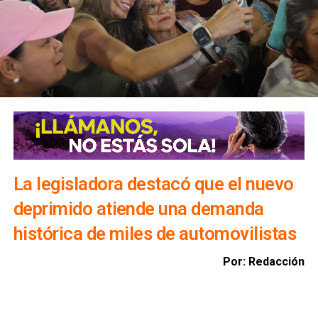
Precisó que, en caso de que algún embalse alcance el 90
por ciento de su capacidad, un comité técnico determinará
la realización de desfogues controlados para proteger
viviendas, infraestructura y bienes materiales de la
población.
Además, exhortó a la ciudadanía a evitar transitar por el
bulevar Río Santiago durante las lluvias, ya que los
colectores pluviales descargan directamente hacia esa
vialidad, incrementando el riesgo para automovilistas y
peatones.
La legisladora destacó que el nuevo
deprimido atiende una demanda
histórica de miles de automovilistas
Por: Redacción