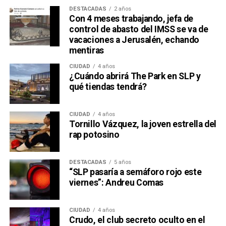
DESTACADAS
2 años
Con 4 meses trabajando, jefa de
control de abasto del IMSS se va de
vacaciones a Jerusalén, echando
mentiras
CIUDAD
4 años
¿Cuándo abrirá The Park en SLP y
qué tiendas tendrá?
CIUDAD
4 años
Tornillo Vázquez, la joven estrella del
rap potosino
DESTACADAS
5 años
“SLP pasaría a semáforo rojo este
viernes”: Andreu Comas
CIUDAD
4 años
Crudo, el club secreto oculto en el