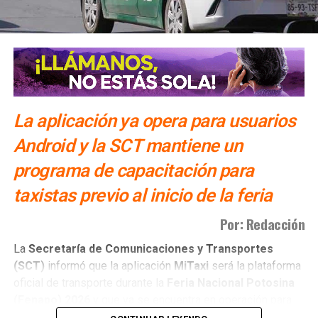
Participaciones del debate ciudadano de Coparmex
fueron sorteadas
La aplicación ya opera para usuarios
Android y la SCT mantiene un
programa de capacitación para
taxistas previo al inicio de la feria
Por: Redacción
La
Secretaría de Comunicaciones y Transportes
(SCT)
informó que la aplicación
MiTaxi
será la plataforma
oficial de transporte durante la
Feria Nacional Potosina
(Fenapo)
2026
y que ya se encuentra en operación para
usuarios con dispositivos
Android
.