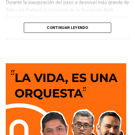
Durante la inauguración del paso a desnivel más grande de
San Luis Potosí,
la Senadora de la República,
Ruth
González Silva
, afirmó que esta obra representa un antes
y un después para la movilidad del estado al consolidar a
CONTINUAR LEYENDO
San Luis Potosí como una de las entidades con mayor
desarrollo en infraestructura del país, resultado de cinco
años de trabajo y visión del Gobierno del Cambio.
La legisladora destacó que el nuevo deprimido atiende
una demanda histórica de miles de automovilistas y
permitirá reducir significativamente los tiempos de
traslado, lo que se traduce en una mejor calidad de vida
para las familias potosinas, al disponer de más tiempo
para convivir, además de fortalecer la competitividad del
estado.