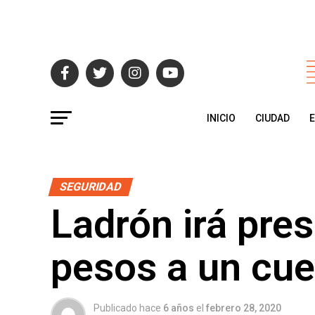
INICIO
CIUDAD
SEGURIDAD
Ladrón irá pres
pesos a un cu
Publicado hace
6 años
el
febrero 28, 2020