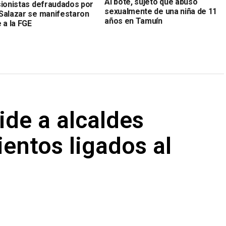
Al bote, sujeto que abusó
sionistas defraudados por
sexualmente de una niña de 11
Salazar se manifestaron
años en Tamuín
 a la FGE
ide a alcaldes
entos ligados al