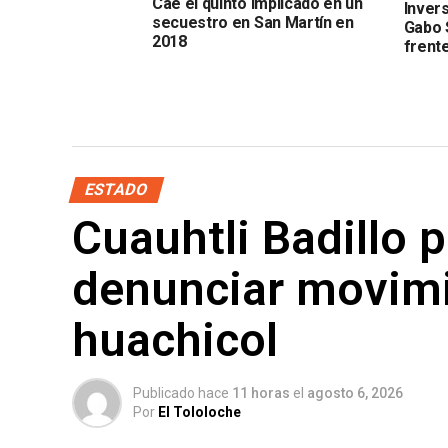
Cae el quinto implicado en un
Inver
secuestro en San Martín en
Gabo 
2018
frente
ESTADO
Cuauhtli Badillo p
denunciar movimi
huachicol
Publicado hace
11 horas
el
agosto 6, 2026
Por
El Tololoche