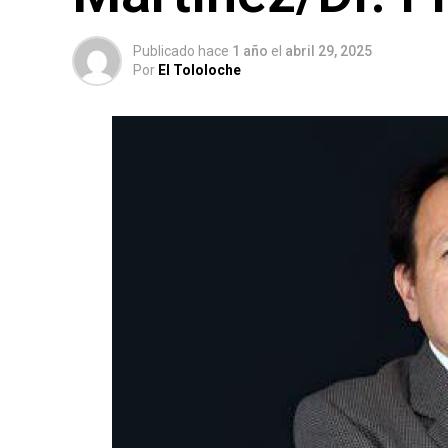
Publicado hace
1 año
el
abril 29, 2025
Por
El Tololoche