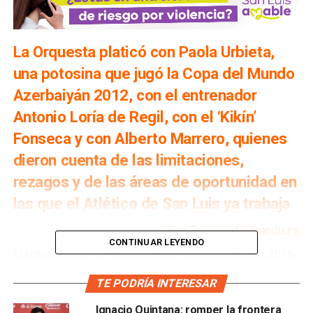
La Orquesta platicó con Paola Urbieta,
una potosina que jugó la Copa del Mundo
Azerbaiyán 2012, con el entrenador
Antonio Loría de Regil, con el ‘Kikín’
Fonseca y con Alberto Marrero, quienes
dieron cuenta de las limitaciones,
rezagos y de las áreas de oportunidad en
las que el Atlético de San Luis ya trabaja
Por Fernando Garduza
CONTINUAR LEYENDO
El futbol femenil en México como industria nació en 2016,
siendo el Apertura 2017 el primer torneo de la
TE PODRÍA INTERESAR
competencia. En San Luis Potosí, a pesar de que no hay un
equipo consolidado en la liga profesional,
ya existen las
Ignacio Quintana: romper la frontera