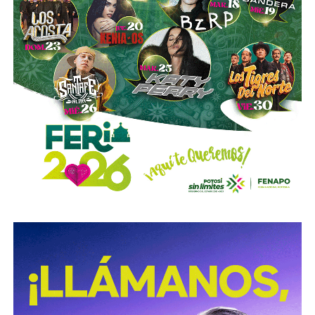
de transmisión de electricidad. Mientras que Pemex
garantizará la producción de 1.8 millones de barriles de
petróleo; el funcionamiento eficiente de sus ocho
refinerías y se desarrollarán nuevos proyectos de
fertilizantes y petroquímica. Además de que se hará cargo
del proyecto de economía circular en Hidalgo.
Detalló que, como parte del Acuerdo Nacional por el
Derecho Humano al Agua y la Sustentabilidad, firmado por
los 32 gobernadores y gobernadoras, en los primeros 100
días de gobierno ya se han firmado convenio con siete de
13 distritos prioritarios en Hidalgo, Aguascalientes,
Sinaloa y Morelos, en los próximos días se firmará la
totalidad de los acuerdos con productores y se iniciarán
obras este año; cuyo proyecto de tecnificación permitirá
ahorrar el 50 por ciento del agua que se consume en el
campo y beneficiará a más de 200 mil productores.
Recordó que, con la firma de este acuerdo, empresarios,
empresarias con concesiones de agua y 64 Distritos de