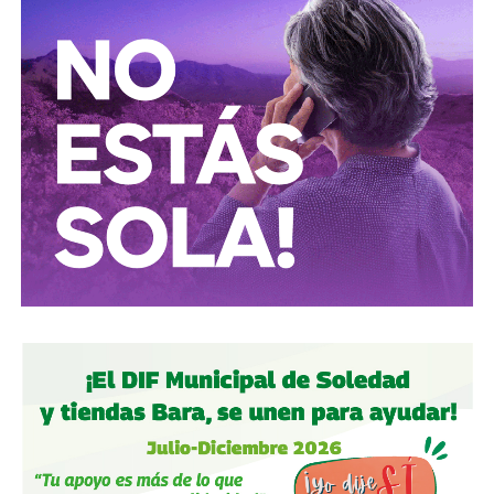
Riego cedieron más de 3 mil millones de metros cúbicos
que se suman a las aguas nacionales, que equivalen tres
veces al consumo total de la Ciudad de México.
Además, de que iniciarán 17 proyectos estratégicos en
materia de agua potable y prevención de inundaciones, en
Baja California, Baja California Sur, Campeche, Coahuila,
Colima, Durango, Guanajuato, Guerrero, Oaxaca, San Luis
Potosí, Sonora, Tabasco, Tamaulipas, Veracruz, Zacatecas
y la Zona Metropolitana del Valle de México (ZMVM). Se
realiza también un acuerdo para unir recursos municipales,
estatales y federales para otorgar el derecho al agua y
beneficiar a 31 millones de personas en todo el país.
La Presidenta Claudia Sheinbaum Pardo estuvo
acompañada por el pueblo de México, por todos los
miembros de su gabinete legal y ampliado, así como por
las y los gobernadores de diferentes estados del país;
integrantes de la Cámara de Diputados y Senadores;