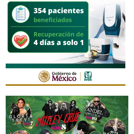
Cristóbal–Tuxtla Gutiérrez; de Bucerías–Puerto Vallarta y
Mitla–Tehuantepec; además de que se iniciarán obras de
ampliación en 11 carreteras: Cuautla–Tlapa–Marquelia;
Tamazunchale–Huejutla; Bavispe–Nuevo Casas Grandes;
Circuito Tierra y Libertad en Morelos; Toluca-Zihuatanejo;
Salina Cruz-Zihuatanejo; Macuspana–Escárcega; Ciudad
Valles–Tampico; Tijuana–Ensenada; Saltillo–Monclova y
Guaymas–Chihuahua. Aunado a que Mexicana de Aviación
seguirá siendo la línea aérea del pueblo de México, con la
llegada de nuevos aviones.
En materia energética, destacó que como parte del
fortalecimiento de la Comisión Federal de Electricidad
(CFE) y Petróleos Mexicanos (Pemex), ya se tienen los
planes de expansión de ambas empresas. Entre el 2025 y
2030 se aumentará la generación eléctrica de 27 mil
megawatts con un porcentaje amplio para energías
renovables, y garantizando que 54 por ciento sea
generación de CFE; se pondrán en marcha 145 proyectos