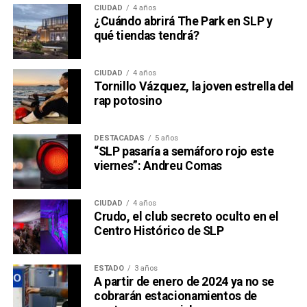
CIUDAD
4 años
¿Cuándo abrirá The Park en SLP y
qué tiendas tendrá?
CIUDAD
4 años
Tornillo Vázquez, la joven estrella del
rap potosino
DESTACADAS
5 años
“SLP pasaría a semáforo rojo este
viernes”: Andreu Comas
CIUDAD
4 años
Crudo, el club secreto oculto en el
Centro Histórico de SLP
ESTADO
3 años
A partir de enero de 2024 ya no se
cobrarán estacionamientos de