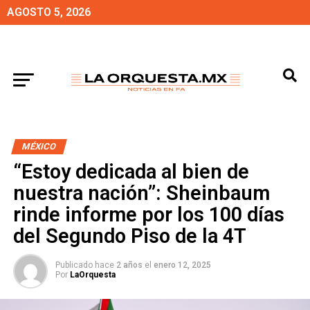
AGOSTO 5, 2026
MÉXICO
“Estoy dedicada al bien de
nuestra nación”: Sheinbaum
rinde informe por los 100 días
del Segundo Piso de la 4T
Publicado hace
2 años
el
enero 12, 2025
Por
LaOrquesta