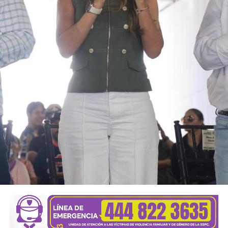
coordinamos, colaboramos, pero nunca nos
subordinamos”, aseguró.
Resaltó que México está cambiando para bien y vive
tiempos excepcionales, ya que es tiempo de
transformación y tiempo de mujeres, y aseguró que en los
primeros 100 días de su gobierno se ha demostrado que
las mujeres tienen fuerza, entereza, temple y capacidad
para conducir los destinos de la nación.
“También hoy les digo a quienes piensan que ‘las mujeres
no tenemos iniciativa propia’, que ‘por nosotras piensan
otros’, a quienes afirman que ‘las mujeres no gobernamos
porque no tenemos capacidad o inteligencia´, a quienes
creen que ‘Presidenta se escribe con ‘e’’, a los que con
cobardía no pueden reconocer que las mujeres somos
personas”.
“A esos que aún no han entendido que las mujeres