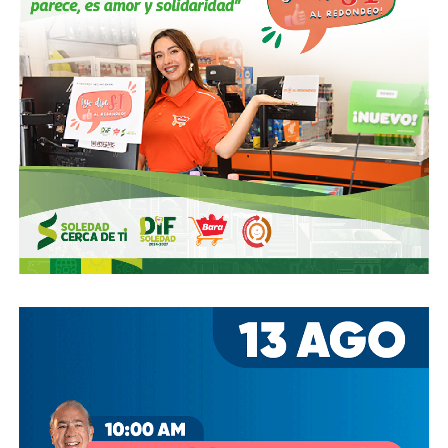
representantes de los pueblos originarios y del sector
empresarial.
También lee:
Presidenta Sheinbaum presenta informe por
sus 100 días de gobierno
ARTÍCULOS RELACIONADOS:
SIGUIENTE
Ricardo Monreal anuncia posibles cambios en la Ley
del Infonavit
NO TE PIERDAS
Presidenta Sheinbaum presenta informe por sus 100
días de gobierno