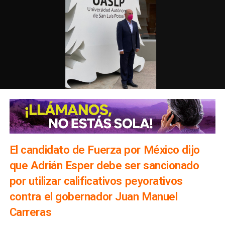
El candidato de Fuerza por México dijo
que Adrián Esper debe ser sancionado
por utilizar calificativos peyorativos
contra el gobernador Juan Manuel
Carreras