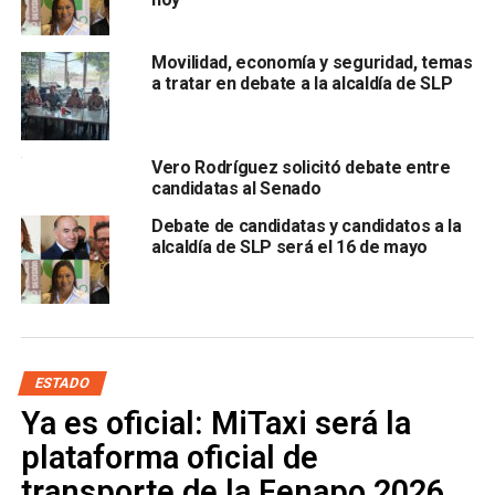
salud suficiente”.
El representante de Fuerza por México opinó que
hizo
Movilidad, economía y seguridad, temas
falta una sanción o llamada de atención para el
a tratar en debate a la alcaldía de SLP
candidato Adrián Esper
“porque estuvo hablando muy
mal del gobernador”, mencionó que considera que sí
pueden diferir y estar en contra de las acciones que ha
Vero Rodríguez solicitó debate entre
realizado Juan Manuel Carreras López en su sexenio, pero
candidatas al Senado
“sin que los candidatos utilicen calificativos peyorativos”.
Debate de candidatas y candidatos a la
alcaldía de SLP será el 16 de mayo
Machinena Morales agregó que
le faltó tiempo para
desarrollar algunas ideas
ESTADO
Ya es oficial: MiTaxi será la
plataforma oficial de
transporte de la Fenapo 2026