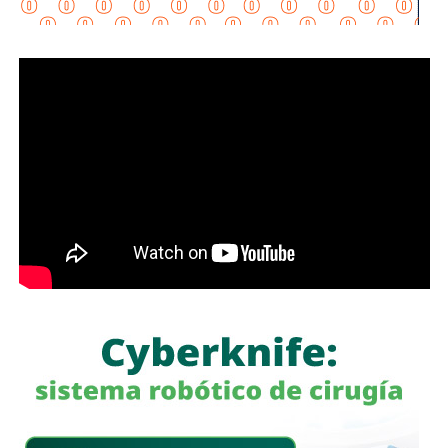
habitacionales, industriales y comerciales, consolidando a
San Luis Potosí como un destino estratégico para el
desarrollo económico.
“Desde hace cinco años comenzó la construcción de un
nuevo
San Luis Potosí,
donde las obras, los programas
sociales y las oportunidades llegan a las cuatro regiones
del estado. Hoy contamos con un
Circuito Potosí
moderno, nuevas carreteras, infraestructura educativa y
proyectos que están transformando la vida de las familias
potosinas”, expresó la Senadora del Partido Verde.