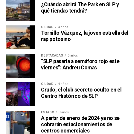
¿Cuándo abrirá The Park en SLP y
qué tiendas tendrá?
CIUDAD
4 años
Tornillo Vázquez, la joven estrella del
rap potosino
DESTACADAS
5 años
“SLP pasaría a semáforo rojo este
viernes”: Andreu Comas
CIUDAD
4 años
Crudo, el club secreto oculto en el
Centro Histórico de SLP
ESTADO
3 años
A partir de enero de 2024 ya no se
cobrarán estacionamientos de
centros comerciales