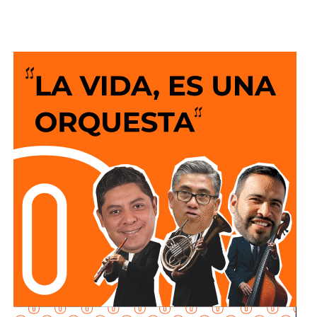
años de trabajo y visión del Gobierno del Cambio.
La legisladora destacó que el nuevo deprimido atiende
una demanda histórica de miles de automovilistas y
permitirá reducir significativamente los tiempos de
traslado, lo que se traduce en una mejor calidad de vida
para las familias potosinas, al disponer de más tiempo
para convivir, además de fortalecer la competitividad del
estado.
Señaló que esta infraestructura también genera mayor
confianza para las inversiones nacionales e
internacionales, al mejorar la conectividad entre las zonas