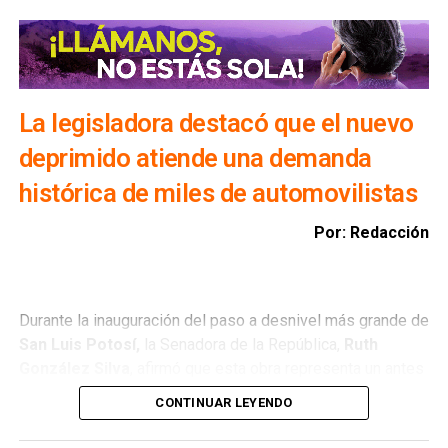
Además, exhortó a la ciudadanía a evitar transitar por el
bulevar Río Santiago durante las lluvias, ya que los
colectores pluviales descargan directamente hacia esa
vialidad, incrementando el riesgo para automovilistas y
peatones.
La legisladora destacó que el nuevo
deprimido atiende una demanda
histórica de miles de automovilistas
Por: Redacción
Durante la inauguración del paso a desnivel más grande de
San Luis Potosí,
la Senadora de la República,
Ruth
González Silva
, afirmó que esta obra representa un antes
y un después para la movilidad del estado al consolidar a
CONTINUAR LEYENDO
San Luis Potosí como una de las entidades con mayor
desarrollo en infraestructura del país, resultado de cinco