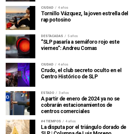
CIUDAD
4 años
Tornillo Vázquez, la joven estrella del
rap potosino
DESTACADAS
5 años
“SLP pasaría a semáforo rojo este
viernes”: Andreu Comas
CIUDAD
4 años
Crudo, el club secreto oculto en el
Centro Histórico de SLP
ESTADO
3 años
A partir de enero de 2024 ya no se
cobrarán estacionamientos de
centros comerciales
#4 TIEMPOS
4 años
La disputa por el triángulo dorado de
SLP | Columna de Luis Moreno