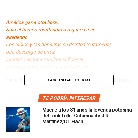
América gana otra libra,
Solo el tiempo mantendrá a algunos a su
alrededor,
Los ídolos y las banderas se derriten lentamente,
otra descarga de arroz.
Igualarlo es para muchos suficiente,
la migaja invita a una segunda ración.
“Ya no habrá revolución, el sistema colapsará bajo el peso
CONTINUAR LEYENDO
de su propia avaricia, corrupción e intolerancia”, afirmaba
Sixto Rodríguez, músico poeta, cuyas canciones de
TE PODRÍA INTERESAR
folk rock sobre temas sociales, que alcanzara una
fama insospechada y desconocida por él mismo;
fama
Muere a los 81 años la leyenda potosina
del rock folk | Columna de J.R.
mucho mayor que otros músicos estadounidenses de la
Martínez/Dr. Flash
década de los sesenta y setenta, como Elvis Presley.