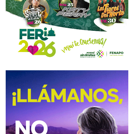
que vivió normaba su labor artística, como lo menciona en
una entrevista que le realizara en la década de
los
noventa Azael Jaramillo, al preguntarle “¿qué te
queda de potosino?, su respuesta:
“Mi pasión por la poesía de Manuel José Othón, por
López Velarde, mi gusto por la Historia, pero sobre
todo por la Historiografía
, por la comida y una nostalgia
por haber vivido la cuna culta en un sentido diferente a
como se vive aquí en Tamaulipas donde todo se hace por
obra y gracia de la política cultural del Estado.
Tenemos
el recuerdo de que Tula fue la ciudad de los pianos,
pero esa Tula ya no existe
”.
Arturo Medellín Anaya murió el 25 de junio de 2023.
Su
testamento de albatros, una de sus obras nos dice en un
fragmento:
Hoy regresan los muertos hasta la mar nocturna,