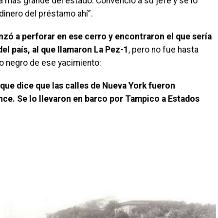
a más grande del estado.
Convenció a su jefe y se lo
 dinero del préstamo ahí”.
zó a perforar en ese cerro y encontraron el que sería
el país, al que llamaron La Pez-1
, pero no fue hasta
o negro de ese yacimiento:
que dice que las calles de Nueva York fueron
e. Se lo llevaron en barco por Tampico a Estados