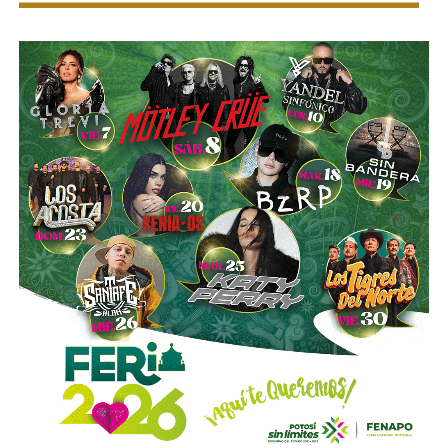
instalada en el recinto.
Como ejemplo, explicó que si una persona salta una barda
y comienza a correr, el software enlazará las distintas
cámaras para localizarla en cuestión de segundos.
“Es un programa muy nuevo que creo que
es conveniente
que la ciudadanía conozca y que sepa con lo que hoy
cuenta ya la Guardia Civil”, afirmó.
Además de la incorporación de tecnología, Gallardo
informó que
este año se adquirieron camionetas
blindadas para los elementos que realizan patrullajes
permanentes
, así como nuevas unidades tácticas tipo
Mamba para intervenir en zonas de difícil acceso.
El mandatario aseguró que
la inversión destinada a
seguridad pública durante este año asciende a casi
seis mil millones de pesos,
monto que incluye salarios,
prestaciones, equipamiento y tecnología para la Guardia