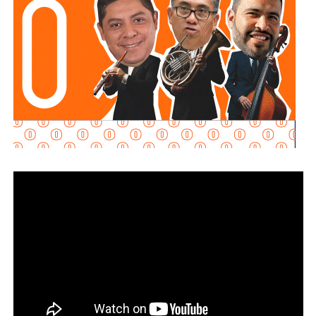
“Van a hacer labores de inteligencia, labores de
vigilancia; escanean temperaturas, cuerpos y
diferentes parámetros”
, explicó Gallardo sobre las
funciones de los perros robot.
Respecto a los androides, señaló que primero
estarán
presentes en la Fenapo y posteriormente serán
incorporados a la Guardia Civil Estatal para realizar
tareas de vigilancia.
“Van a andar adelante de los elementos, ahora sí que ellos
poniendo el pecho”, expresó.
El gobernador añadió que después de la primera entrega
de ocho perros robot llegará un segundo grupo con otros
ocho equipos, con el objetivo de fortalecer las
capacidades tecnológicas de la corporación estatal.
Gallardo también anunció que, por primera vez,
la Fenapo