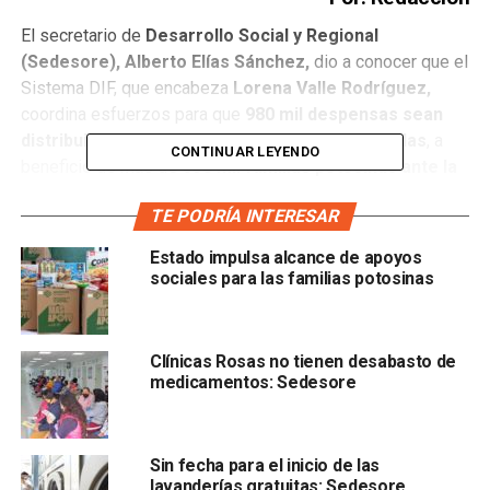
El secretario de
Desarrollo Social y Regional
(Sedesore), Alberto Elías Sánchez,
dio a conocer que el
Sistema DIF, que encabeza
Lorena Valle Rodríguez,
coordina esfuerzos para que
980 mil despensas sean
distribuidas en las comunidades más marginadas
, a
CONTINUAR LEYENDO
beneficio de más d
e 530 mil familias potosinas ante la
contingencia sanitaria por el Covid-19.
TE PODRÍA INTERESAR
El funcionario estatal señaló que estos apoyos tienen
Estado impulsa alcance de apoyos
como objetivo respaldar a quienes han visto mermados
sociales para las familias potosinas
sus ingresos por las medidas de prevención
implementadas por las autoridades sanitarias para evitar
contagio de Covid-19, y b
eneficiarán a adultos
Clínicas Rosas no tienen desabasto de
mayores, personas con discapacidad, jefas de familia,
medicamentos: Sedesore
mujeres embarazadas, personas indígenas y
migrantes, población de zonas de atención de San
Luis Potosí y Soledad de Graciano Sánchez.
Sin fecha para el inicio de las
lavanderías gratuitas: Sedesore