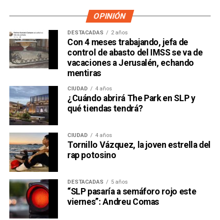
OPINIÓN
DESTACADAS
2 años
Con 4 meses trabajando, jefa de
control de abasto del IMSS se va de
vacaciones a Jerusalén, echando
mentiras
CIUDAD
4 años
¿Cuándo abrirá The Park en SLP y
qué tiendas tendrá?
CIUDAD
4 años
Tornillo Vázquez, la joven estrella del
rap potosino
DESTACADAS
5 años
“SLP pasaría a semáforo rojo este
viernes”: Andreu Comas