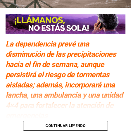
Covid-19, según simulador del Tec
NO TE PIERDAS
Lo sacaron de su casa con violencia y encontraron
su cadaver en Cerritos
La dependencia prevé una
disminución de las precipitaciones
hacia el fin de semana, aunque
persistirá el riesgo de tormentas
aisladas; además, incorporará una
lancha, una ambulancia y una unidad
4×4 para fortalecer la atención de
emergencias
Por: Redacción
CONTINUAR LEYENDO