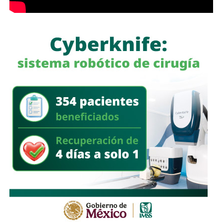
contará con un sistema de videovigilancia equipado
con reconocimiento facial e inteligencia artificial
para
reforzar la seguridad de los asistentes.
Detalló que durante la feri
a operarán más de mil 600
elementos de seguridad, de los cuales mil 200
corresponden a corporaciones de seguridad pública y
Protección Civil, a
demás de 400 integrantes de empresas de seguridad
privada.
El nuevo sistema permitirá realizar búsquedas de
personas mediante reconocimiento facial, l
ocalizar
vehículos por sus placas y dar seguimiento
automático a individuos a través de la red de cámaras