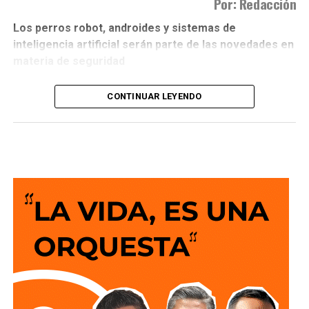
Por: Redacción
Las declaraciones surgen en medio del debate sobre el
Los perros robot, androides y sistemas de
comportamiento del mercado laboral en la entidad, donde
inteligencia artificial serán parte de las novedades en
diversos indicadores oficiales han mostrado variaciones
materia de seguridad
en los niveles de empleo durante los últimos meses,
mientras el gobierno estatal sostiene que la principal
CONTINUAR LEYENDO
dificultad de las empresas es encontrar personal
suficiente para cubrir sus vacantes.
que se presentarán durante la
Feria Nacional Potosina
También lee:
Perros robot, androides y reconocimiento
(Fenapo)
, antes de incorporarse a las labores de
facial: así será la seguridad en la Fenapo
vigilancia de la Guardia Civil Estatal, anunció el gobernador
Ricardo Gallardo Cardona.
El mandatario informó que la entidad
recibirá una
primera generación de ocho perros robot
que
conformarán el denominado
“K9 cibernético”,
además de
cinco androides que
llegarán desde China tras un
traslado de aproximadamente un mes y medio.