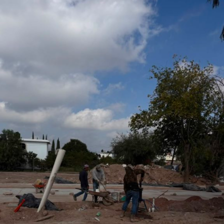
de los eventos de mayor relevancia y afluencia en
San Luis Potosí, l
o que permitirá fortalecer la promoción turística y cultural
del municipio.
Por último, la presidenta concejal invitó a las y los
asistentes a visitar el stand de Villa de Pozos y conocer
la oferta que tiene el municipio, entre la que destacan su
gastronomía y sus tradiciones, como la emblemática
Procesión de los Cristos, una de las celebraciones que
forman parte de su identidad cultural.