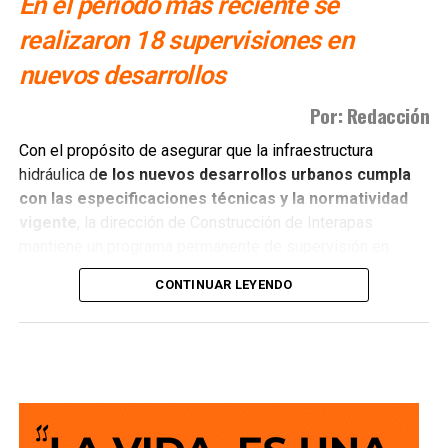
En el periodo más reciente se
realizaron 18 supervisiones en
nuevos desarrollos
Por: Redacción
Con el propósito de asegurar que la infraestructura
hidráulica d
e los nuevos desarrollos urbanos cumpla
con las especificaciones técnicas y la normatividad
vigente
, la dirección de Construcción de Interapas
mantiene un programa permanente de supervisión en
fraccionamientos y centros de población que buscan
CONTINUAR LEYENDO
incorporarse a las redes de agua potable y drenaje.
Estas revisiones tienen como objetivo verificar que las
obras se ejecuten conforme a los proyectos autorizados,
que
las redes de agua potable y alcantarillado
cumplan con los estándares de c alidad,