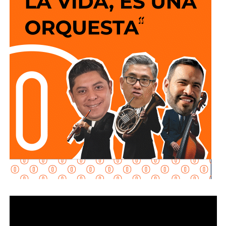
y que los puntos de conexión al sistema público sean
adecuados para garantizar un servicio seguro y eficiente.
Durante las inspecciones pueden determinarse medidas
preventivas y correctivas, para autorizar la incorporación
de nuevos desarrollos a la infraestructura hidráulica
metropolitana.
Con estas supervisiones
, el organismo fortalece la
planeación del crecimiento urbano y contribuye a que
las nuevas redes de agua potable y drenaje
ofrezcan
un servicio confiable a los habitantes.