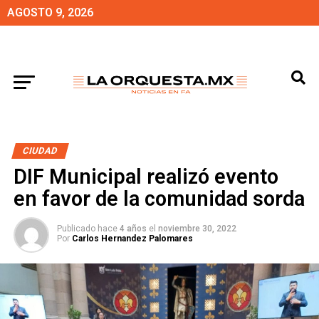
AGOSTO 9, 2026
CIUDAD
DIF Municipal realizó evento
en favor de la comunidad sorda
Publicado hace
4 años
el
noviembre 30, 2022
Por
Carlos Hernandez Palomares