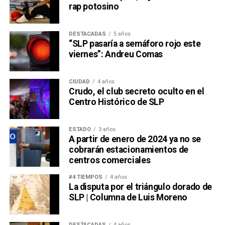
rap potosino
DESTACADAS
5 años
“SLP pasaría a semáforo rojo este
viernes”: Andreu Comas
CIUDAD
4 años
Crudo, el club secreto oculto en el
Centro Histórico de SLP
ESTADO
3 años
A partir de enero de 2024 ya no se
cobrarán estacionamientos de
centros comerciales
#4 TIEMPOS
4 años
La disputa por el triángulo dorado de
SLP | Columna de Luis Moreno
DESTACADAS
4 años