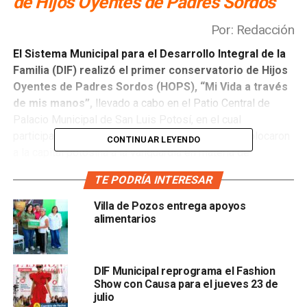
de Hijos Oyentes de Padres Sordos
Por: Redacción
El Sistema Municipal para el Desarrollo Integral de la
Familia (DIF) realizó el primer conservatorio de Hijos
Oyentes de Padres Sordos (HOPS), “Mi Vida a través
de mis manos”,
llevado a cabo en el Patio Central de
Palacio Municipal de San Luis Potosí, en el cual
participaron integrantes de esta comunidad que colocaron
CONTINUAR LEYENDO
a la capital potosina a la vanguardia en materia de
inclusión.
TE PODRÍA INTERESAR
Estela Arriaga Márquez, presidenta del Sistema Municipal
Villa de Pozos entrega apoyos
DIF,
recalcó que el compromiso de la comunidad de
alimentarios
esta institución, será trabajar y mejorar los servicios
“para que la gente se acerque a aprender lengua de señas
mexicana y atendamos todas las discapacidades con el
DIF Municipal reprograma el Fashion
fin de llegar a ser una capital incluyente”. Señaló que San
Show con Causa para el jueves 23 de
julio
Luis Potosí es el primer municipio a nivel nacional, en