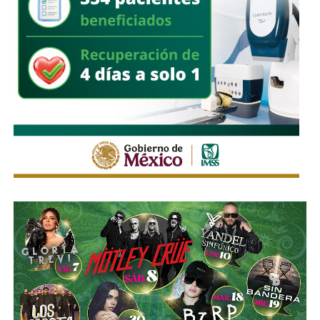
que algunos, como
El Saucito, enfrentan ya
restricciones importantes de tiempo.
Galindo adelantó que este lunes dará a conocer con mayor
detalle el panorama de cada una de las obras y los
tiempos que todavía tienen disponibles para su ejecución.
También lee:
Enrique Galindo acelera Vialidades Potosinas
2.0