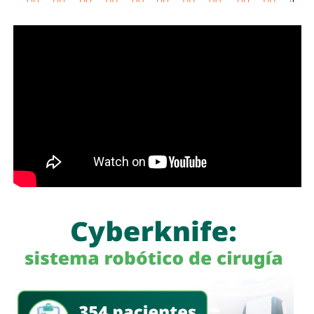
También lee:
Deudores alimentarios podrían enfrentar
cárcel por ocultar bienes en SLP
además de otros 15 proyectos.
Galindo explicó que los trámites se han prolongado desde
marzo, por lo que pidió al Gobierno estatal agilizar su
resolución. De acuerdo con el alcalde,
el compromiso
establecido durante la reunión es que las obras
puedan comenzar a liberarse a la brevedad.
“Me comprometió con nosotros, con la ciudad, de liberar
las obras cuanto antes, lo antes posible”, afirmó.
El presidente municipal dijo que salió satisfecho del
encuentro y confiado en que el compromiso permitirá
avanzar con los proyectos pendientes, aunque reconoció