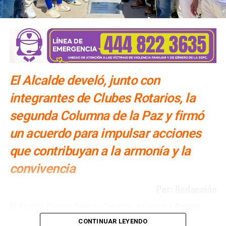
El Alcalde develó, junto con
integrantes de Clubes Rotarios, la
segunda Columna de la Paz y firmó
un acuerdo para impulsar acciones
que contribuyan a la armonía y la
convivencia
Por: Redacción
El Alcalde Enrique Galindo Ceballos se sumó a
Rotary
International y a los Clubes Rotarios de San Luis
CONTINUAR LEYENDO