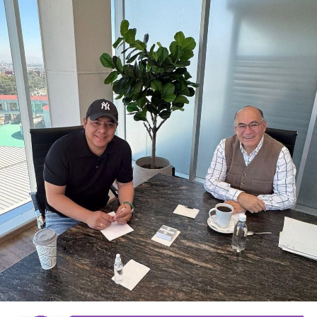
seguridad previstas en la legislación estatal.
La diputada Brisseire Sánchez López, explicó que
mantener las luces encendidas permite incrementar
la visibilidad de las motocicletas ante otros usuarios
de la vía
, debido a que por sus dimensiones pueden ser
menos perceptibles que otros vehículos, particularmente
durante determinadas condiciones de circulación.
Señaló que esta medida se encuentra contemplada dentro
de estándares internacionales de seguridad vial, entre
ellos los establecidos en la
Convención de Viena sobre
la Circulación Vial, d
e la que México forma parte, y tiene
como finalidad reducir los factores de riesgo asociados
con la circu lación de motocicletas.