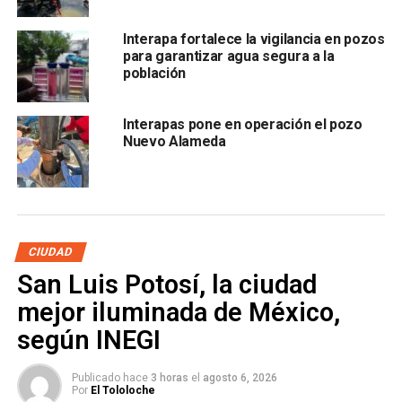
ARTÍCULOS RELACIONADOS:
AGUA
CONSUMO HUMANO
EL REALITO
INTERAPAS
SLP
Interapa fortalece la vigilancia en pozos
para garantizar agua segura a la
SIGUIENTE
población
SLP es uno de los ocho estados con cero
secuestros durante abril
Interapas pone en operación el pozo
NO TE PIERDAS
Nuevo Alameda
Éxito total en la Feria de Proveeduría 2025
CIUDAD
San Luis Potosí, la ciudad
mejor iluminada de México,
según INEGI
Publicado hace
3 horas
el
agosto 6, 2026
Por
El Tololoche