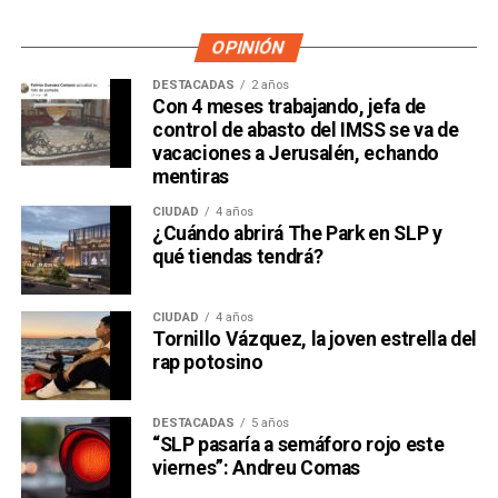
OPINIÓN
DESTACADAS
2 años
Con 4 meses trabajando, jefa de
control de abasto del IMSS se va de
vacaciones a Jerusalén, echando
mentiras
CIUDAD
4 años
¿Cuándo abrirá The Park en SLP y
qué tiendas tendrá?
CIUDAD
4 años
Tornillo Vázquez, la joven estrella del
rap potosino
DESTACADAS
5 años
“SLP pasaría a semáforo rojo este
viernes”: Andreu Comas