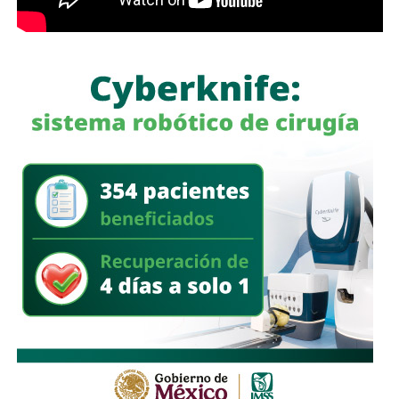
Además del
cumplimiento de los sistemas municipal y
estatal
, el colectivo pide ampliar las
redes de apoyo
para las personas cuidadoras mediante estancias para
adultos mayores, empleos de medio tiempo, capacitación
y atención psicológica permanente.
La organización afirmó que
continuará impulsando
la
creación de mecanismos institucionales concretos que
permitan
reconocer y sostener
el trabajo de cuidados
en
San Luis Potosí.