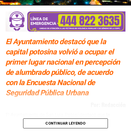
El Ayuntamiento destacó que la
capital potosina volvió a ocupar el
primer lugar nacional en percepción
de alumbrado público, de acuerdo
con la Encuesta Nacional de
Seguridad Pública Urbana
Por: Redacción
El Ayuntamiento de San Luis Potosí destacó que
la
capital potosina se mantiene como la ciudad con la
CONTINUAR LEYENDO
mejor percepción de alumbrado público del país
, de