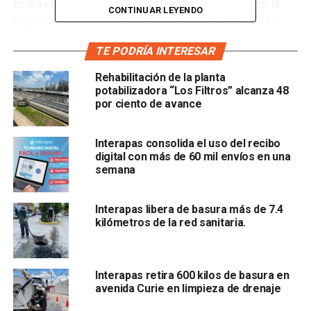
En días pasados el agua tuvo que ser desfogada por la
CONTINUAR LEYENDO
empresa operadora del acueducto antes de entrar a los
tanques de distribución que la envían a la ciudad, porque
TE PODRÍA INTERESAR
el agua tenía un color turbio.
Rehabilitación de la planta
potabilizadora “Los Filtros” alcanza 48
por ciento de avance
Interapas consolida el uso del recibo
digital con más de 60 mil envíos en una
semana
La madrugada de este sábado se informó que
el aguan
Interapas libera de basura más de 7.4
ya llegaba limpia
, por lo que se estaría recibiendo para su
kilómetros de la red sanitaria.
envío vía red a colonias de la ciudad.
También lee:
Interapas detecta agua turbia proveniente de
Interapas retira 600 kilos de basura en
“El Realito
avenida Curie en limpieza de drenaje