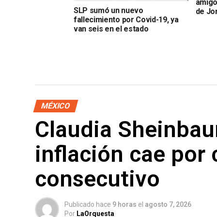
amigo
SLP sumó un nuevo
de Jo
fallecimiento por Covid-19, ya
van seis en el estado
MÉXICO
Claudia Sheinbau
inflación cae por
consecutivo
Publicado hace
9 horas
el
agosto 7, 2026
Por
LaOrquesta