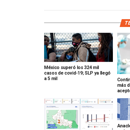
TE
México superó los 324 mil
casos de covid-19; SLP ya llegó
a 5 mil
Conti
más d
acept
Anacl