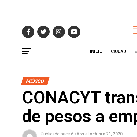
INICIO
CIUDAD
MÉXICO
CONACYT transf
de pesos a em
Publicado hace
6 años
el
octubre 21, 2020