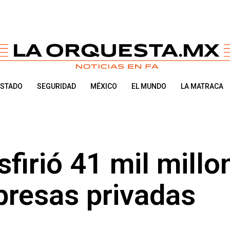
ESTADO
SEGURIDAD
MÉXICO
EL MUNDO
LA MATRACA
irió 41 mil millo
presas privadas