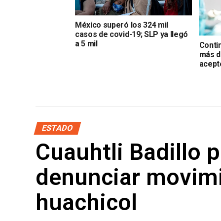
México superó los 324 mil
casos de covid-19; SLP ya llegó
a 5 mil
Conti
más d
acept
ESTADO
Cuauhtli Badillo p
denunciar movimi
huachicol