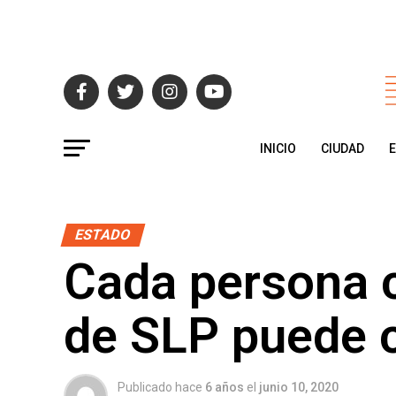
INICIO
CIUDAD
ESTADO
Cada persona c
de SLP puede 
Publicado hace
6 años
el
junio 10, 2020