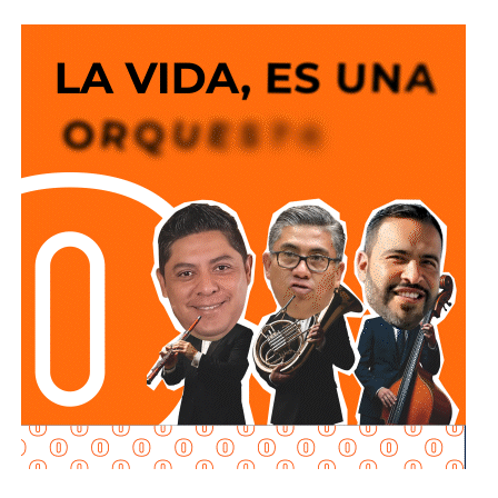
7 al 30 de agosto en la Feria Nacional Potosina
, al
encabezar el pase de revista, afirmó que este plan integral
de vigilancia, vialidad, protección civil y atención de
emergencias permitirá que la edición histórica de la
máxima fiesta de las y los potosinos se desarrolle en un
ambiente de paz, orden y cordialidad para visitantes
locales, nacionales y extranjeros.
El
mandatario Estatal
reconoció la entrega y
profesionalismo de las mujeres y hombres que
participarán en el operativo, al señalar que el trabajo
coordinado permitirá
garantizar
el cumplimiento de las
normas de seguridad dentro del recinto ferial, las zonas
aledañas, los principales destinos turísticos y la red
carretera estatal, además destacó que la estrategia fue
planeada con anticipación y retoma la experiencia y los
resultados obtenidos durante el
operativo
implementado en la edición 2025.