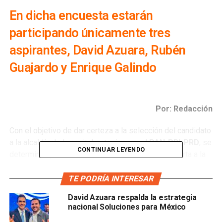
En dicha encuesta estarán
participando únicamente tres
aspirantes, David Azuara, Rubén
Guajardo y Enrique Galindo
Por: Redacción
Con el objetivo de dar certeza a la selección del candidato
a la alcaldía de la capital potosina por el
PAN-PRI-PRD
, se
CONTINUAR LEYENDO
determinó que ésta sea a través de encuesta abierta a la
ciudadanía, en la cual estarán participando únicamente tres
aspirantes,
David Azuara, Rubén Guajardo y Enrique
TE PODRÍA INTERESAR
Galindo
.
David Azuara respalda la estrategia
nacional Soluciones para México
Así lo dio a conocer la presidenta del
Comité Directivo