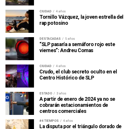
CIUDAD
4 años
Tornillo Vázquez, la joven estrella del
rap potosino
DESTACADAS
5 años
“SLP pasaría a semáforo rojo este
viernes”: Andreu Comas
CIUDAD
4 años
Crudo, el club secreto oculto en el
Centro Histórico de SLP
ESTADO
3 años
A partir de enero de 2024 ya no se
cobrarán estacionamientos de
centros comerciales
#4 TIEMPOS
4 años
La disputa por el triángulo dorado de