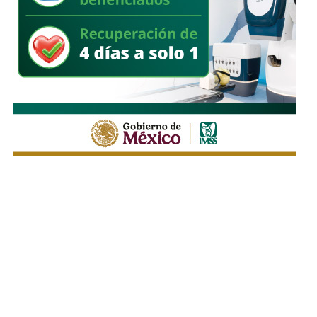
para mantener el objetivo de lograr cero incidencia
delictiva durante el desarrollo de la feria.
Ricardo Gallardo
subrayó que, además del resguardo
permanente en la
Fenapo
, no se descuidará la seguridad
del resto del
Estado
, ya que continuarán fortaleciéndose
los operativos en la capital, su zona conurbada y el resto
de los
59 municipios
, ya que aún se mantiene la
temporada vacacional de verano. Finalmente, reiteró que la
coordinación entre todas las instituciones permitirá brindar
tranquilidad a las familias potosinas y consolidar a la
Fenapo 2026
como la feria más segura, ordenada e
importante de
México
.
También lee:
Poder Judicial evaluará a jueces para definir
su permanencia