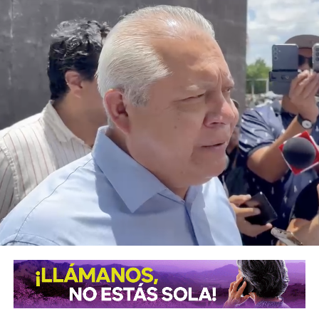
familias potosinas.
Ricardo Gallardo reconoció la labor de la Secretaría de la
Defensa Nacional mediante la aplicación del Plan DN-III-E,
así como el trabajo del Heroico Cuerpo de Bomberos y de
las agrupaciones de salvamento y rescate, cuyos
integrantes, dijo, son auténticos héroes que protegen
diariamente la vida, la integridad y el patrimonio de la
población.