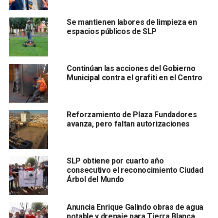
Municipal del PAN, Cristina Govea Soler,
quién señaló
que a independencia de la firma del convenio de coalición
Se mantienen labores de limpieza en
entre las tres fuerzas políticas y el siglado mismo de
espacios públicos de SLP
candidaturas en todo el estado, la ciudadanía será quién
determine el perfil de su preferencia en la capital.
Continúan las acciones del Gobierno
Municipal contra el grafiti en el Centro
Reforzamiento de Plaza Fundadores
avanza, pero faltan autorizaciones
Gover Soler
comentó que, la encuesta tomará en cuenta
varios reactivos:
SLP obtiene por cuarto año
“No únicamente se busca conocer por quién votaría la
consecutivo el reconocimiento Ciudad
ciudadanía, la encuesta busca determinar conocimiento de
Árbol del Mundo
los aspirantes entre el electorado, cociente de aceptación
y sobre todo competitividad, quién obtenga la mayor
Anuncia Enrique Galindo obras de agua
puntuación en ruta al proceso electoral, sería el apto para
potable y drenaje para Tierra Blanca