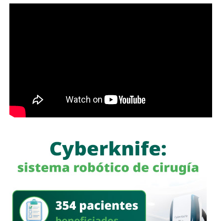
Para este despliegue se contará con la participación de
más de 1,500 efectivos de la Guardia Civil Estatal,
Fiscalía General del Estado, Coordinación Estatal de
Protección Civil, Secretaría de Seguridad y
Protección Ciudadana de la Capital, Policía Municipal
de Soledad de Graciano Sánchez, Policía Municipal de
Villa de Pozos, Secretaría de Salud, Sistema Estatal
de Urgencias Médicas, Bomberos, paramédicos y
personal de seguridad privada, quienes trabajarán de
manera coordinada con la Secretaría de la Defensa
Nacional, Guardia Nacional, Fiscalía General de la
República, Cruz Roja Mexicana