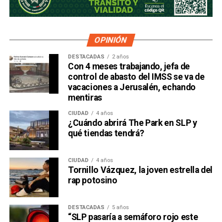
OPINIÓN
DESTACADAS
2 años
Con 4 meses trabajando, jefa de
control de abasto del IMSS se va de
vacaciones a Jerusalén, echando
mentiras
CIUDAD
4 años
¿Cuándo abrirá The Park en SLP y
qué tiendas tendrá?
CIUDAD
4 años
Tornillo Vázquez, la joven estrella del
rap potosino
DESTACADAS
5 años
“SLP pasaría a semáforo rojo este