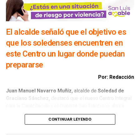
familias de colonia Del Bosque
NO TE PIERDAS
DIF realizó convivencia para adultos mayores en
Soledad
El alcalde señaló que el objetivo es
que los soledenses encuentren en
este Centro un lugar donde puedan
prepararse
Por: Redacción
Juan Manuel Navarro Muñiz,
alcalde de
Soledad de
Graciano Sánchez,
destacó que el nuevo Centro Integral
para la Capacitación y el Deporte San Francisco, abrirá
nuevas oportunidades para que las familias -jóvenes y
CONTINUAR LEYENDO
adultos-, puedan aprender oficios, desarrollar habilidades
y contar con herramientas que les permitan mejorar sus
ingresos mediante el autoempleo o la incorporación al