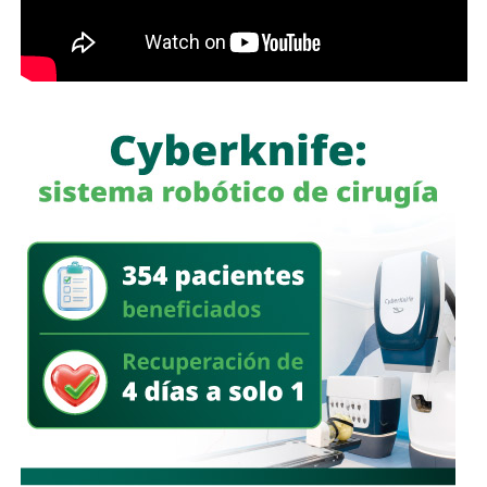
oficial.
La funcionaria añadió que el módulo también brinda
atención a familias de nacionalidad extranjera y puede
realizar registros de nacimiento de menores que no
necesariamente hayan nacido en el Hospital General,
siempre que sus padres acudan a realizar el trámite.
El Ayuntamiento invitó a la población a aprovechar este
servicio, ya que el personal ofrece orientación durante
todo el proceso para que las familias obtengan el acta de
nacimiento de manera ágil y sin contratiempos.
También lee:
Soledad proyecta entregar 500 escrituras
durante 2026 para regularizar el patrimonio de familias