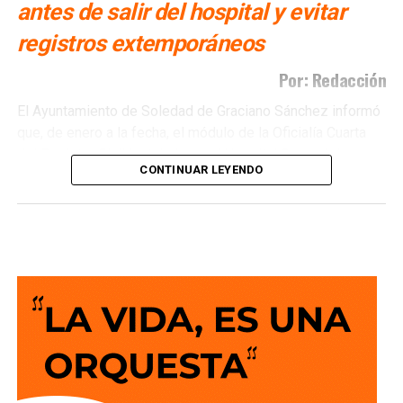
antes de salir del hospital y evitar
registros extemporáneos
Por: Redacción
El Ayuntamiento de Soledad de Graciano Sánchez informó
que, de enero a la fecha, el módulo de la Oficialía Cuarta
del Registro Civil instalado en el Hospital General de
CONTINUAR LEYENDO
Soledad ha realizado
150 registros de nacimiento
, con
el objetivo de garantizar el derecho a la identidad desde
los primeros días de vida.
El módulo, ubicado en el nosocomio sobre la avenida
Valentín Amador, permite que
madres y padres tramiten
el acta de nacimiento de sus hijos antes de abandonar
el hospital
, evitando traslados y agilizando el acceso a
este documento oficial.
De acuerdo con el Gobierno Municipal, el servicio opera en