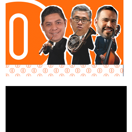
coordinación con el
Registro Nacional de Población
(RENAPO)
y busca facilitar el trámite, especialmente para
familias provenientes de comunidades alejadas o para
aquellas cuyos bebés requieren atención médica
especializada.
La titular de la Oficialía Cuarta del Registro Civil,
María
Isabel Navarrete Pérez
, señaló que esta estrategia también ha contribuido a
disminuir los registros extemporáneos, además de
facilitar la continuidad de la atención médica de los recién
nacidos al contar oportunamente con su documentación