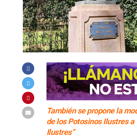
También se propone la mod
de los Potosinos Ilustres a
Ilustres”