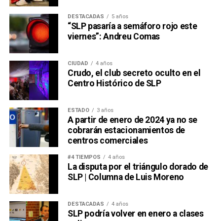
DESTACADAS
5 años
“SLP pasaría a semáforo rojo este
viernes”: Andreu Comas
CIUDAD
4 años
Crudo, el club secreto oculto en el
Centro Histórico de SLP
ESTADO
3 años
A partir de enero de 2024 ya no se
cobrarán estacionamientos de
centros comerciales
#4 TIEMPOS
4 años
La disputa por el triángulo dorado de
SLP | Columna de Luis Moreno
DESTACADAS
4 años
SLP podría volver en enero a clases