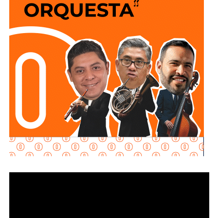
Municipal,
este espacio fue diseñado para responder a
las necesidades de la población y ofrecer alternativas de
crecimiento para todos los sectores de la población que
buscan fortalecer sus conocimientos, con talleres de
capacitación en áreas como belleza, costura, bisutería,
carpintería, herrería, electricidad, computación, danza y
actividades deportivas, que les permitan incorporarse al
mercado laboral, emprender un negocio propio o
perfeccionar conocimientos que ya poseen.
El alcalde señaló que el objetivo es que los soledenses
encuentren en este
Centro
un lugar donde puedan
prepararse, perfeccionar sus habilidades y abrir nuevas
oportunidades para salir adelante. “Aquí generamos áreas
de oportunidad para que la gente pueda aprender un oficio,