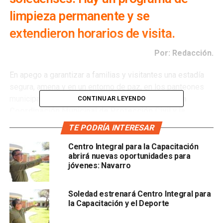
limpieza permanente y se
extendieron horarios de visita.
Por: Redacción.
En apego a garantizar a familias y visitantes una estadía
segura, amena y en un entorno de paz, en los panteones
municipales de
Soledad de Graciano Sánchez, la
CONTINUAR LEYENDO
Coordinación Municipal de Protección Civil y la
Dirección de Servicios Municipales
iniciaron con
TE PODRÍA INTERESAR
dispositivos de limpieza, de prevención y seguridad
durante los días de mayor afluencia,
este 1 y 2 de
Centro Integral para la Capacitación
abrirá nuevas oportunidades para
noviembre
.
jóvenes: Navarro
El
director de la primera dependencia, Conrado
Pérez
informó que e
n estos dos días se ampliará el
Soledad estrenará Centro Integral para
la Capacitación y el Deporte
horario de operación, con la finalidad de que las y los
visitantes tengan mayor oportunidad de tiempo,