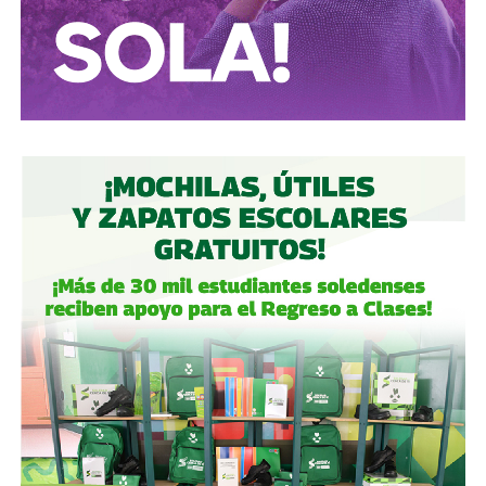
correctamente.
Autoridades:
hagan su trabajo, pero háganlo bien, y no
descuiden lo que hicieron antes por centrarse solo en
obras nuevas.
Gobierno estatal:
la obra municipal es para que las
personas se sientan más seguras entrando a un parque
bajo su cuidado, para evitar accidentes en una calle, de una
ciudad que también es parte del estado.
Gobierno municipal:
no se apresuren por hacer cosas
solo de cara a la contienda electoral, échenle ganas y
háganlas bien, respeten los tiempos, informen
oportunamente a los usuarios de las vialidades.
Ya aprovechando,
revisen las señales de tránsito de la
zona, que necesitan mantenimiento
, y luego dense una
vuelta por la ciudad:
hay banquetas que son