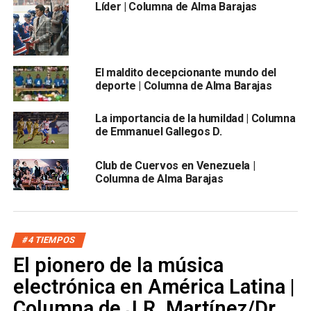
Líder | Columna de Alma Barajas
miembro del grupo.
La banca, aquel espacio repudiado por muchos
profesionales ávidos de demostrar sus capacidades
El maldito decepcionante mundo del
deportivas dentro de un cuadro titular era la que más sufría
deporte | Columna de Alma Barajas
a la hora de sentirse parte del equipo. Los líderes,
aquellos que guiaban y empujaban a seguir sabían mediar
La importancia de la humildad | Columna
el momento.
de Emmanuel Gallegos D.
A veces se dificulta entregar confianza a tu igual, pero
Club de Cuervos en Venezuela |
dentro de un grupo que tiene el mismo objetivo el cual se
Columna de Alma Barajas
basa en el éxito,
las jerarquías y el respeto a éstas es
vital para lograr cumplir las metas.
#4 TIEMPOS
El pionero de la música
electrónica en América Latina |
Columna de J.R. Martínez/Dr.