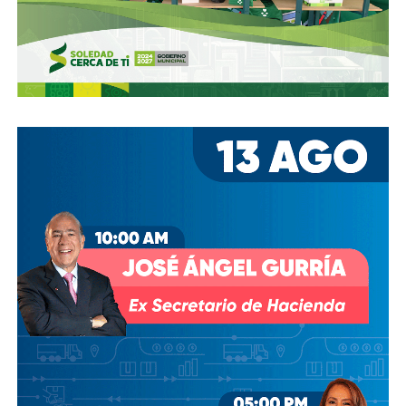
estacionamientos, hay ciclovías intransitables, hay
peatones en riesgo
porque los conductores no siguen el
reglamento.
En pocas palabras,
bajemos todos la velocidad… en
todo, hay topes
.
También lee:
Arrancó la carrera, todos la van perdiendo |
Columna de Haniel Valdés