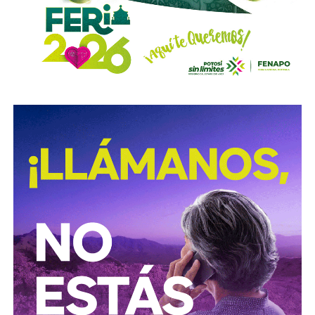
autoridades para
repintar o rescatar las señales que
no solo ahí, sino en toda la ciudad, están mal pintadas,
opacas, mal colocadas o tapadas por árboles
.
Los medios que
compartieron videos, que criticaron al
gobierno municipal, que incitaron al odio de
conductores hacia peatones
(como si eso no fuera pan
de cada día), ¿por qué no acompañaron sus post con un
“circule con cuidado”, “cumpla con lo establecido”,
“respete al peatón”?
A mis colegas de los medios: falta para el 2027, no
empecemos desde ya a
querer caerle mejor al que
todavía no saben si va a seguir en el poder
, hagamos
periodismo útil, no crítica en busca de likes.
Conductores:
respeten al peatón.
Peatones:
no usen el
móvil mientras cruzan las calles, ni intenten ganarle al
semáforo.
Ciclistas:
hay solo 3 ciclovías, pero usémoslas