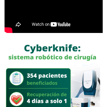
menos cerrada.
Las primeras quejas llegaron porque
no había señalética
para avisarle a los conductores que había una barda
en medio de la calle
, pero la mayoría de los que piden la
señal con el aviso son los mismos que, a propósito, no
ven las que sí están, esas que indican un máximo en la
velocidad, o
ser cortés con los peatones que intentan
cruzar
.
Señales faltan más, como una que indique para qué o
quién es el carril central de Chapultepec
, que en
realidad nadie lo sabe a ciencia cierta, otras en toda la
ciudad, las
que avisen que la ciclovía no es para que se
estacionen autos de los negocios de Carranza o
Himno Nacional
.
La Avenida Chapultepec tiene varias señales que indican
que el
límite de velocidad es de 50 km/h
, algunas casi