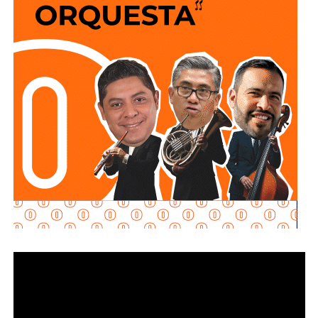
No soy un experto en ingeniería urbana, por lo que no
pretendo entrar en detalles técnicos de si está bien o mal
hecho, por eso me centro en los
debates que quieren
forzar las páginas de Facebook
que se llaman medios
de prensa.
Pocas veces he visto medios cuestionar la constante
construcción de estructura cochista que lejos de mejorar la
movilidad, como dicen los boletines oficiales, tienden
solamente a
favorecer la velocidad
.
¿Quién se acuerda de los peatones? ¿Quién piensa
en el que quiere cruzar la calle sin tener que subirse
a un gigante de hierro de más de 6 metros de altura?
Antes de que lo invada un pensamiento clasista,
whitexican o retrógrado y termine llamando “pobre” al que
camina, tómese los 30 minutos que tarda en cada
semáforo para respirar y léame con la mente un poco