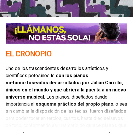
También lea:
Club de Cuervos en Venezuela | Columna de
Alma Barajas
ARTÍCULOS RELACIONADOS:
CAPITANA 13
EQUIPO
ESFUERZO
HUMILDAD
SIGUIENTE
Festín de palabras | Columna de Juan Jesús Priego
EL CRONOPIO
NO TE PIERDAS
La importancia de la humildad | Columna
Uno de los trascendentes desarrollos artísticos y
de Emmanuel Gallegos D.
científicos potosinos lo
son los pianos
metamorfoseados desarrollados por Julián Carrillo,
únicos en el mundo y que abriera la puerta a un nuevo
universo musical.
Los pianos, diseñados dando
importancia al
esquema práctico del propio piano
, o sea
sin cambiar la disposición de las teclas, fueron diseñados
para poder tocar en tercios, cuartos, hasta dieciseisavos
de tono, conformando así una serie de
quince pianos que
fueron presentados en la Feria Internacional de