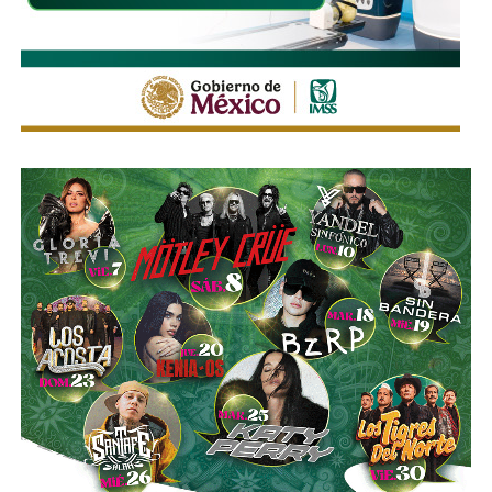
borradas -ahí te encargo, Ayuntamiento- pero en los
videos que circularon de autos voladores,
en ninguno de
los casos, la velocidad del vehículo estaba por debajo
del límite permitido
.
Sí hubo un fallo grande por parte de las
autoridades
viales municipales que no anunciaron a tiempo el tope
y no colocaron la señal hasta que ya estaba listo el muro
de los tormentos.
Sigue existiendo tardanza por parte de estas mismas