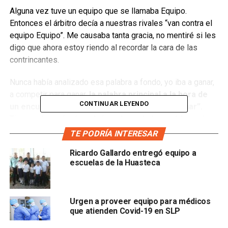
Alguna vez tuve un equipo que se llamaba Equipo.
Entonces el árbitro decía a nuestras rivales “van contra el
equipo Equipo”. Me causaba tanta gracia, no mentiré si les
digo que ahora estoy riendo al recordar la cara de las
contrincantes.
Nunca había analizado esa palabra a fondo, yo iba a ganar,
a competir para ganar,
la palabra principal a la hora de
CONTINUAR LEYENDO
un encuentro deportivo en mi cabeza era “ganar”.
Tiempo después descubrí que la verdadera palabra más
importante dentro de una competencia en conjunto es:
TE PODRÍA INTERESAR
Ricardo Gallardo entregó equipo a
Equipo.
escuelas de la Huasteca
Aprendí a unir, y a unirme, a tolerar y a alentar, a aplaudir los
aciertos y dejar que los errores se enmienden después de
un “puedes hacerlo mejor, hazlo”. La mentalidad principal
Urgen a proveer equipo para médicos
que atienden Covid-19 en SLP
de un equipo claro que es ganar, pero para obtener un
triunfo,
se debe trabajar, apoyar y confiar en cada