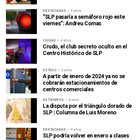
DESTACADAS
5 años
“SLP pasaría a semáforo rojo este
viernes”: Andreu Comas
CIUDAD
4 años
Crudo, el club secreto oculto en el
Centro Histórico de SLP
ESTADO
3 años
A partir de enero de 2024 ya no se
cobrarán estacionamientos de
centros comerciales
#4 TIEMPOS
4 años
La disputa por el triángulo dorado de
SLP | Columna de Luis Moreno
DESTACADAS
4 años
SLP podría volver en enero a clases